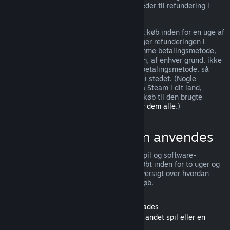
jurisdiktioner kan have yderligere rettigheder til refundering i
tilfælde af fejl i spillet.
Du vil få udstedt en fuld refundering af dit køb inden for en uge af
godkendelse af refunderingen. Du modtager refunderingen i
Steam-tegnebogspenge eller gennem samme betalingsmetode,
du brugte til at foretage købet. Hvis Steam, af enhver grund, ikke
kan udstede refunderingen til din brugte betalingsmetode, så
tildeles hele beløbet din Steam-tegnebog i stedet. (Nogle
betalingsmetoder, som er tilgængelige via Steam i dit land,
understøtter muligvis ikke refundering af køb til den brugte
betalingsmetode.
Klik her for en liste over dem alle
.)
Hvor refunderinger kan anvendes
Steam-refunderingstilbuddet gælder for spil og software-
applikationer i Steam-butikken, som er købt inden for to uger og
er brugt i mindre end 2 timer. Her er en oversigt over hvordan
refunderinger fungerer med andre slags køb.
Refunderinger af indhold, der kan downloades
(Steam-butiksindhold, der kan bruges i et andet spil eller en
anden software-applikation, "DLC")