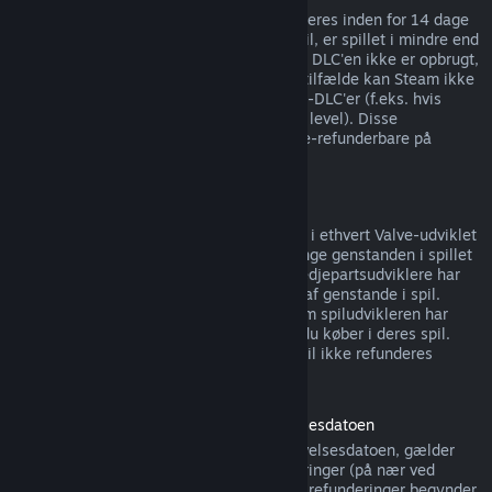
DLC, købt fra Steam-butikken, kan refunderes inden for 14 dage
af købsdatoen hvis spillet, det blev købt til, er spillet i mindre end
to timer siden DLC'en blev købt, så længe DLC'en ikke er opbrugt,
ændret eller overført. Bemærk at i nogle tilfælde kan Steam ikke
udstede refunderinger for visse tredjepart-DLC'er (f.eks. hvis
DLC'en irreversibelt øger en spilkarakters level). Disse
undtagelser er tydeligt markeret som ikke-refunderbare på
butikssiden, før købet foretages.
Refunderinger på køb i spil
Steam tilbyder refunderinger på køb i spil i ethvert Valve-udviklet
spil inden for 48 timer efter købet, så længe genstanden i spillet
ikke er forbrugt, ændret eller overført. Tredjepartsudviklere har
muligheden for at aktivere refunderinger af genstande i spil.
Steam fortæller dig på købstidspunktet om spiludvikleren har
tilmeldt sig refunderinger på genstande, du køber i deres spil.
Hvis ikke så kan køb i spil i ikke-Valve-spil ikke refunderes
gennem Steam.
Refunderinger for spil købt inden udgivelsesdatoen
Når du køber et spil på Steam inden udgivelsesdatoen, gælder
spilletidsgrænsen på to timer for refunderinger (på nær ved
betatestning), men 14-dagesperioden for refunderinger begynder