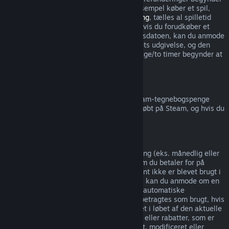
ikke før udgivelsesdatoen. Hvis du for eksempel køber et spil,
som er i
tidlig adgang
eller
forhåndsadgang
, tælles al spilletid
med i refunderingsgrænsen på to timer. Hvis du forudkøber et
spil, som ikke kan spilles inden udgivelsesdatoen, kan du anmode
om en refundering når som helst før spillets udgivelse, og den
almindelige refunderingsperiode på 14 dage/to timer begynder at
gælde på spillets udgivelsesdato.
Steam-tegnebogsrefunderinger
Du kan anmode om en refundering af Steam-tegnebogspenge
inden for 14 dage af købet, hvis de blev købt på Steam, og hvis du
ikke har brugt nogen af pengene.
Løbende abonnementer
Steam tilbyder betalt tidsbegrænset adgang (eks. månedlig eller
årlig) til specifikt indhold og tjenester, som du betaler for på
løbende basis. Hvis et løbende abonnement ikke er blevet brugt i
løbet af den nuværende betalingsperiode, kan du anmode om en
fuld refundering indenfor 48 timer af den automatiske
autofornyelse af abonnementet. Indhold betragtes som brugt, hvis
nogen spil i abonnementet er blevet spillet i løbet af den aktuelle
betalingsperiode, eller hvis nogen fordele eller rabatter, som er
inkluderet i abonnementet, er blevet brugt, modificeret eller