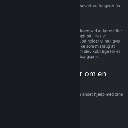
For en forklaring, på hvordan EU-fortrydelsesretten fungerer for
Steam-kunder, bedes du
klikke her
.
Misbrug
Refunderinger er beregnet til at fjerne risikoen ved at købe titler
på Steam; ikke som en måde at få gratis spil på. Hvis vi
mistænker, at du misbruger refunderinger, så holder vi muligvis
op med at tilbyde dem til dig. Vi ser det ikke som misbrug at
anmode om en refundering på en titel, som blev købt lige før et
udsalg, for derefter at købe den igen til udsalgspris.
Hvordan man anmoder om en
refundering
Du kan anmode om en refundering eller få andet hjælp med dine
Steam-køb på
help.steampowered.com
.
Sidst opdateret 23. april 2024