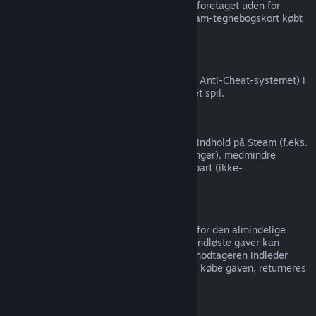
Valve kan ikke give refunderinger på køb foretaget uden for
Steam (for eksempel, CD-nøgler eller Steam-tegnebogskort købt
fra tredjeparter).
VAC-udelukkelser
Hvis du er blevet udelukket af VAC (Valve Anti-Cheat-systemet) i
et spil, mister du retten til at refundere det spil.
Videoindhold
Vi kan ikke tilbyde refunderinger af videoindhold på Steam (f.eks.
film, kortfilm, serier, episoder og vejledninger), medmindre
videoen er i et bundt med andet refunderbart (ikke-
video-)indhold.
Refundering af gaver
Ikke indløste gaver kan refunderes inden for den almindelige
refunderingsperiode på 14 dage/2 timer. Indløste gaver kan
refunderes efter samme vilkår, hvis gavemodtageren indleder
refunderingen. Penge, der blev brugt til at købe gaven, returneres
til den oprindelige køber.
EU-fortrydelsesret