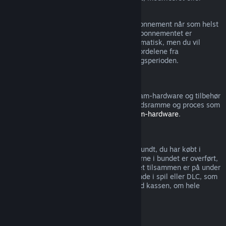
overført.
Bemærk, at du kan annullere et aktivt abonnement når som helst
ved at gå til
dine kontooplysninger
. Når abonnementet er
annulleret, fornyer det ikke længere automatisk, men du vil
stadigvæk have adgang til indholdet og fordelene fra
abonnementet indtil slutningen af betalingsperioden.
Steam Hardware
Du kan anmode om en refundering af Steam-hardware og tilbehør
købt via Steam inden for den gældende tidsramme og proces som
angivet i
Refunderingspolitikken for Steam-hardware
.
Refundering af bundter
Du kan få en fuld refundering af ethvert bundt, du har købt i
Steam-butikken, så længe ingen af emnerne i bundet er overført,
og hvis forbruget af alle emnerne i bundtet tilsammen er på under
to timer. Hvis et bundt indeholder genstande i spil eller DLC, som
ikke kan refunderes, så oplyser Steam ved kassen, om hele
bundtet kan refunderes.
Køb foretaget uden for Steam