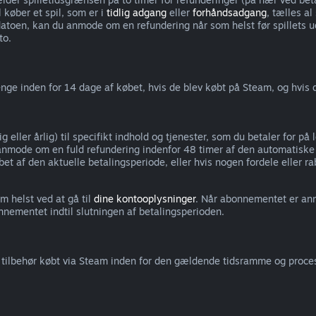
køber et spil, som er i
tidlig adgang
eller
forhåndsadgang
, tælles a
sdatoen, kan du anmode om en refundering når som helst før spillets 
to.
 inden for 14 dage af købet, hvis de blev købt på Steam, og hvis d
eller årlig) til specifikt indhold og tjenester, som du betaler for p
 anmode om en fuld refundering indenfor 48 timer af den automatisk
øbet af den aktuelle betalingsperiode, eller hvis nogen fordele eller r
 helst ved at gå til
dine kontooplysninger
. Når abonnementet er ann
nnementet indtil slutningen af betalingsperioden.
ilbehør købt via Steam inden for den gældende tidsramme og proce