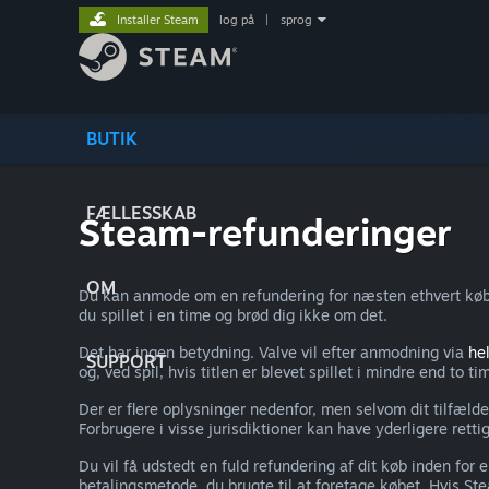
Installer Steam
log på
|
sprog
BUTIK
FÆLLESSKAB
Steam-refunderinger
OM
Du kan anmode om en refundering for næsten ethvert køb 
du spillet i en time og brød dig ikke om det.
Det har ingen betydning. Valve vil efter anmodning via
he
SUPPORT
og, ved spil, hvis titlen er blevet spillet i mindre end to ti
Der er flere oplysninger nedenfor, men selvom dit tilfælde
Forbrugere i visse jurisdiktioner kan have yderligere rettighe
Du vil få udstedt en fuld refundering af dit køb inden 
betalingsmetode, du brugte til at foretage købet. Hvis St