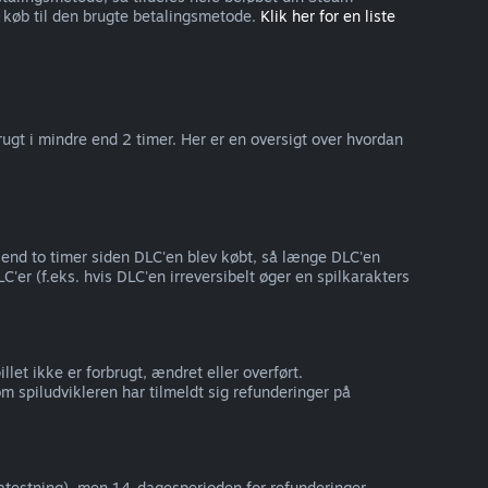
f køb til den brugte betalingsmetode.
Klik her for en liste
ugt i mindre end 2 timer. Her er en oversigt over hvordan
re end to timer siden DLC'en blev købt, så længe DLC'en
'er (f.eks. hvis DLC'en irreversibelt øger en spilkarakters
llet ikke er forbrugt, ændret eller overført.
m spiludvikleren har tilmeldt sig refunderinger på
tatestning), men 14-dagesperioden for refunderinger