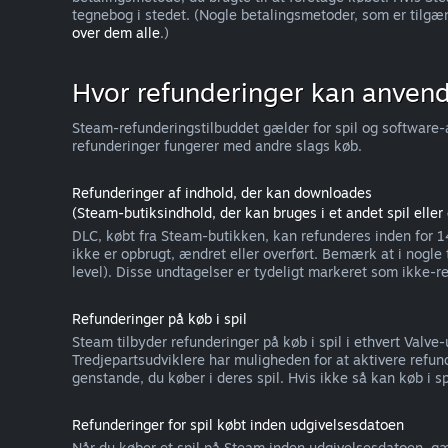
tegnebog i stedet. (Nogle betalingsmetoder, som er tilgæn
over dem alle
.)
Hvor refunderinger kan anven
Steam-refunderingstilbuddet gælder for spil og software-a
refunderinger fungerer med andre slags køb.
Refunderinger af indhold, der kan downloades
(Steam-butiksindhold, der kan bruges i et andet spil elle
DLC, købt fra Steam-butikken, kan refunderes inden for 14 
ikke er opbrugt, ændret eller overført. Bemærk at i nogle 
level). Disse undtagelser er tydeligt markeret som ikke-r
Refunderinger på køb i spil
Steam tilbyder refunderinger på køb i spil i ethvert Valve-
Tredjepartsudviklere har muligheden for at aktivere refund
genstande, du køber i deres spil. Hvis ikke så kan køb i s
Refunderinger for spil købt inden udgivelsesdatoen
Når du køber et spil på Steam inden udgivelsesdatoen, gæ