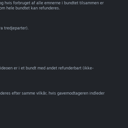
og hvis forbruget af alle emnerne i bundtet tilsammen er
 om hele bundtet kan refunderes.
a tredjeparter).
videoen er i et bundt med andet refunderbart (ikke-
underes efter samme vilkår, hvis gavemodtageren indleder