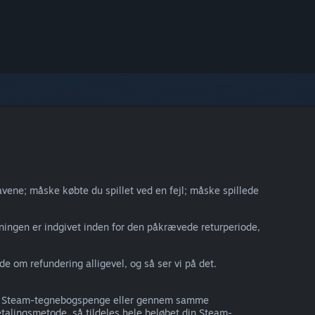
ene; måske købte du spillet ved en fejl; måske spillede
ingen er indgivet inden for den påkrævede returperiode,
e om refundering alligevel, og så ser vi på det.
en i Steam-tegnebogspenge eller gennem samme
etalingsmetode, så tildeles hele beløbet din Steam-