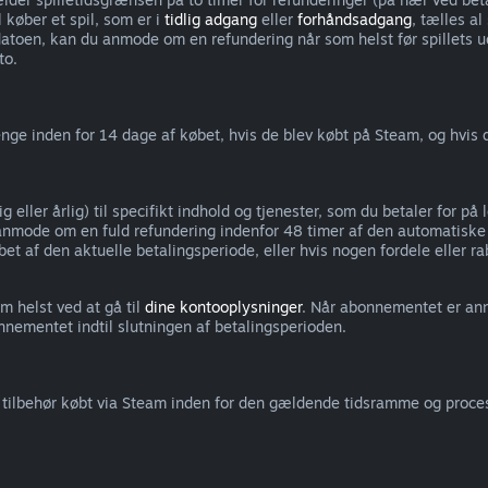
køber et spil, som er i
tidlig adgang
eller
forhåndsadgang
, tælles a
sdatoen, kan du anmode om en refundering når som helst før spillets 
to.
 inden for 14 dage af købet, hvis de blev købt på Steam, og hvis d
eller årlig) til specifikt indhold og tjenester, som du betaler for p
 anmode om en fuld refundering indenfor 48 timer af den automatisk
øbet af den aktuelle betalingsperiode, eller hvis nogen fordele eller r
 helst ved at gå til
dine kontooplysninger
. Når abonnementet er ann
nnementet indtil slutningen af betalingsperioden.
ilbehør købt via Steam inden for den gældende tidsramme og proce