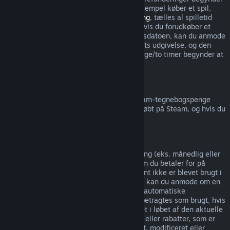
ikke før udgivelsesdatoen. Hvis du for eksempel køber et spil,
som er i
tidlig adgang
eller
forhåndsadgang
, tælles al spilletid
med i refunderingsgrænsen på to timer. Hvis du forudkøber et
spil, som ikke kan spilles inden udgivelsesdatoen, kan du anmode
om en refundering når som helst før spillets udgivelse, og den
almindelige refunderingsperiode på 14 dage/to timer begynder at
gælde på spillets udgivelsesdato.
Steam-tegnebogsrefunderinger
Du kan anmode om en refundering af Steam-tegnebogspenge
inden for 14 dage af købet, hvis de blev købt på Steam, og hvis du
ikke har brugt nogen af pengene.
Løbende abonnementer
Steam tilbyder betalt tidsbegrænset adgang (eks. månedlig eller
årlig) til specifikt indhold og tjenester, som du betaler for på
løbende basis. Hvis et løbende abonnement ikke er blevet brugt i
løbet af den nuværende betalingsperiode, kan du anmode om en
fuld refundering indenfor 48 timer af den automatiske
autofornyelse af abonnementet. Indhold betragtes som brugt, hvis
nogen spil i abonnementet er blevet spillet i løbet af den aktuelle
betalingsperiode, eller hvis nogen fordele eller rabatter, som er
inkluderet i abonnementet, er blevet brugt, modificeret eller