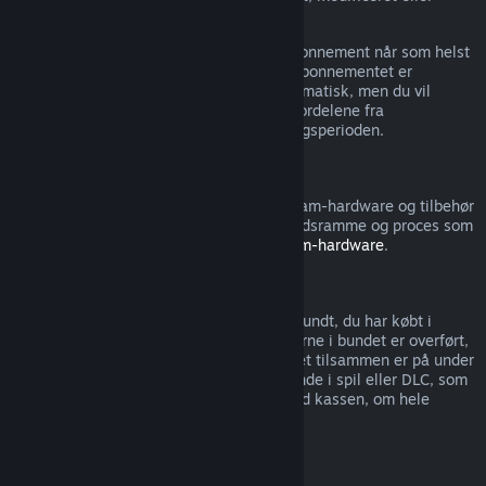
overført.
Bemærk, at du kan annullere et aktivt abonnement når som helst
ved at gå til
dine kontooplysninger
. Når abonnementet er
annulleret, fornyer det ikke længere automatisk, men du vil
stadigvæk have adgang til indholdet og fordelene fra
abonnementet indtil slutningen af betalingsperioden.
Steam Hardware
Du kan anmode om en refundering af Steam-hardware og tilbehør
købt via Steam inden for den gældende tidsramme og proces som
angivet i
Refunderingspolitikken for Steam-hardware
.
Refundering af bundter
Du kan få en fuld refundering af ethvert bundt, du har købt i
Steam-butikken, så længe ingen af emnerne i bundet er overført,
og hvis forbruget af alle emnerne i bundtet tilsammen er på under
to timer. Hvis et bundt indeholder genstande i spil eller DLC, som
ikke kan refunderes, så oplyser Steam ved kassen, om hele
bundtet kan refunderes.
Køb foretaget uden for Steam