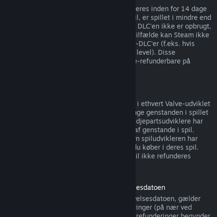
DLC, købt fra Steam-butikken, kan refunderes inden for 14 dage
af købsdatoen hvis spillet, det blev købt til, er spillet i mindre end
to timer siden DLC'en blev købt, så længe DLC'en ikke er opbrugt,
ændret eller overført. Bemærk at i nogle tilfælde kan Steam ikke
udstede refunderinger for visse tredjepart-DLC'er (f.eks. hvis
DLC'en irreversibelt øger en spilkarakters level). Disse
undtagelser er tydeligt markeret som ikke-refunderbare på
butikssiden, før købet foretages.
Refunderinger på køb i spil
Steam tilbyder refunderinger på køb i spil i ethvert Valve-udviklet
spil inden for 48 timer efter købet, så længe genstanden i spillet
ikke er forbrugt, ændret eller overført. Tredjepartsudviklere har
muligheden for at aktivere refunderinger af genstande i spil.
Steam fortæller dig på købstidspunktet om spiludvikleren har
tilmeldt sig refunderinger på genstande, du køber i deres spil.
Hvis ikke så kan køb i spil i ikke-Valve-spil ikke refunderes
gennem Steam.
Refunderinger for spil købt inden udgivelsesdatoen
Når du køber et spil på Steam inden udgivelsesdatoen, gælder
spilletidsgrænsen på to timer for refunderinger (på nær ved
betatestning), men 14-dagesperioden for refunderinger begynder