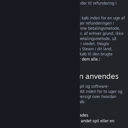
jurisdiktioner kan have yderligere rettigheder til refundering i
tilfælde af fejl i spillet.
Du vil få udstedt en fuld refundering af dit køb inden for en uge af
godkendelse af refunderingen. Du modtager refunderingen i
Steam-tegnebogspenge eller gennem samme betalingsmetode,
du brugte til at foretage købet. Hvis Steam, af enhver grund, ikke
kan udstede refunderingen til din brugte betalingsmetode, så
tildeles hele beløbet din Steam-tegnebog i stedet. (Nogle
betalingsmetoder, som er tilgængelige via Steam i dit land,
understøtter muligvis ikke refundering af køb til den brugte
betalingsmetode.
Klik her for en liste over dem alle
.)
Hvor refunderinger kan anvendes
Steam-refunderingstilbuddet gælder for spil og software-
applikationer i Steam-butikken, som er købt inden for to uger og
er brugt i mindre end 2 timer. Her er en oversigt over hvordan
refunderinger fungerer med andre slags køb.
Refunderinger af indhold, der kan downloades
(Steam-butiksindhold, der kan bruges i et andet spil eller en
anden software-applikation, "DLC")