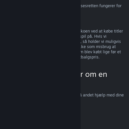
For en forklaring, på hvordan EU-fortrydelsesretten fungerer for
Steam-kunder, bedes du
klikke her
.
Misbrug
Refunderinger er beregnet til at fjerne risikoen ved at købe titler
på Steam; ikke som en måde at få gratis spil på. Hvis vi
mistænker, at du misbruger refunderinger, så holder vi muligvis
op med at tilbyde dem til dig. Vi ser det ikke som misbrug at
anmode om en refundering på en titel, som blev købt lige før et
udsalg, for derefter at købe den igen til udsalgspris.
Hvordan man anmoder om en
refundering
Du kan anmode om en refundering eller få andet hjælp med dine
Steam-køb på
help.steampowered.com
.
Sidst opdateret 23. april 2024