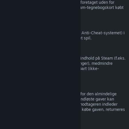
Valve kan ikke give refunderinger på køb foretaget uden for
Steam (for eksempel, CD-nøgler eller Steam-tegnebogskort købt
fra tredjeparter).
VAC-udelukkelser
Hvis du er blevet udelukket af VAC (Valve Anti-Cheat-systemet) i
et spil, mister du retten til at refundere det spil.
Videoindhold
Vi kan ikke tilbyde refunderinger af videoindhold på Steam (f.eks.
film, kortfilm, serier, episoder og vejledninger), medmindre
videoen er i et bundt med andet refunderbart (ikke-
video-)indhold.
Refundering af gaver
Ikke indløste gaver kan refunderes inden for den almindelige
refunderingsperiode på 14 dage/2 timer. Indløste gaver kan
refunderes efter samme vilkår, hvis gavemodtageren indleder
refunderingen. Penge, der blev brugt til at købe gaven, returneres
til den oprindelige køber.
EU-fortrydelsesret