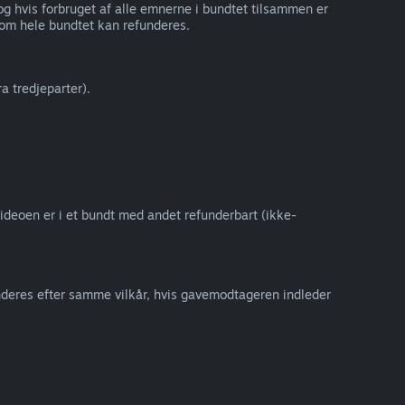
og hvis forbruget af alle emnerne i bundtet tilsammen er
 om hele bundtet kan refunderes.
a tredjeparter).
videoen er i et bundt med andet refunderbart (ikke-
underes efter samme vilkår, hvis gavemodtageren indleder