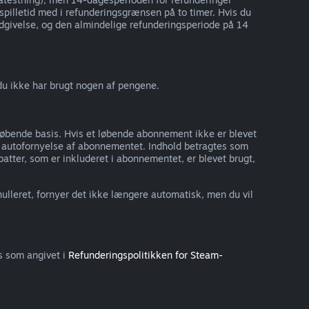
l spilletid med i refunderingsgrænsen på to timer. Hvis du
udgivelse, og den almindelige refunderingsperiode på 14
u ikke har brugt nogen af pengene.
å løbende basis. Hvis et løbende abonnement ikke er blevet
e autofornyelse af abonnementet. Indhold betragtes som
abatter, som er inkluderet i abonnementet, er blevet brugt,
ulleret, fornyer det ikke længere automatisk, men du vil
s som angivet i
Refunderingspolitikken for Steam-