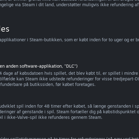
gelige via Steam i dit land, understøtter muligvis ikke refundering a
des
pplikationer i Steam-butikken, som er købt inden for to uger og er br
r en anden software-applikation, "DLC")
dage af købsdatoen hvis spillet, det blev købt til, er spillet i mind
tilfælde kan Steam ikke udstede refunderinger for visse tredjepart-DLC
efunderbare på butikssiden, før købet foretages.
udviklet spil inden for 48 timer efter købet, så længe genstanden i spi
eringer af genstande i spil. Steam fortæller dig på købstidspunktet o
pil i ikke-Valve-spil ikke refunderes gennem Steam.
lder spilletidsgrænsen på to timer for refunderinger (på nær ved be