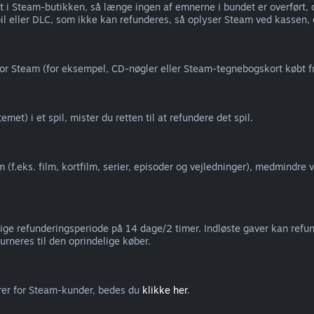
bt i Steam-butikken, så længe ingen af emnerne i bundet er overført, 
pil eller DLC, som ikke kan refunderes, så oplyser Steam ved kassen,
for Steam (for eksempel, CD-nøgler eller Steam-tegnebogskort købt fr
et) i et spil, mister du retten til at refundere det spil.
 (f.eks. film, kortfilm, serier, episoder og vejledninger), medmindre 
lige refunderingsperiode på 14 dage/2 timer. Indløste gaver kan ref
urneres til den oprindelige køber.
erer for Steam-kunder, bedes du
klikke her
.