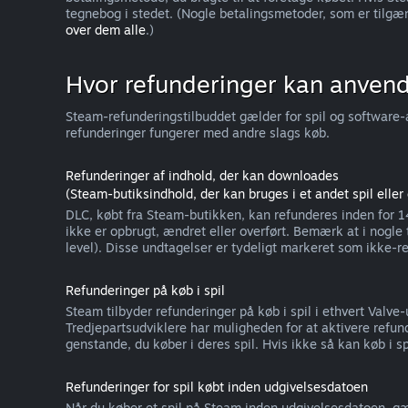
tegnebog i stedet. (Nogle betalingsmetoder, som er tilgæn
over dem alle
.)
Hvor refunderinger kan anven
Steam-refunderingstilbuddet gælder for spil og software-a
refunderinger fungerer med andre slags køb.
Refunderinger af indhold, der kan downloades
(Steam-butiksindhold, der kan bruges i et andet spil elle
DLC, købt fra Steam-butikken, kan refunderes inden for 14 
ikke er opbrugt, ændret eller overført. Bemærk at i nogle 
level). Disse undtagelser er tydeligt markeret som ikke-r
Refunderinger på køb i spil
Steam tilbyder refunderinger på køb i spil i ethvert Valve-
Tredjepartsudviklere har muligheden for at aktivere refund
genstande, du køber i deres spil. Hvis ikke så kan køb i s
Refunderinger for spil købt inden udgivelsesdatoen
Når du køber et spil på Steam inden udgivelsesdatoen, gæ