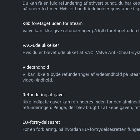
Du kan få en fuld refundering af ethvert bundt, du har kø
på under to timer. Hvis et bundt indeholder genstande i s
Køb foretaget uden for Steam
Valve kan ikke give refunderinger på køb foretaget uden 
VAC-udelukkelser
Hvis du er blevet udelukket af VAC (Valve Anti-Cheat-system
Videoindhold
Vi kan ikke tilbyde refunderinger af videoindhold på Steam
video-)indhold.
Refundering af gaver
Ikke indløste gaver kan refunderes inden for den alminde
refunderingen. Penge, der blev brugt til at købe gaven, ret
EU-fortrydelsesret
For en forklaring, på hvordan EU-fortrydelsesretten fung