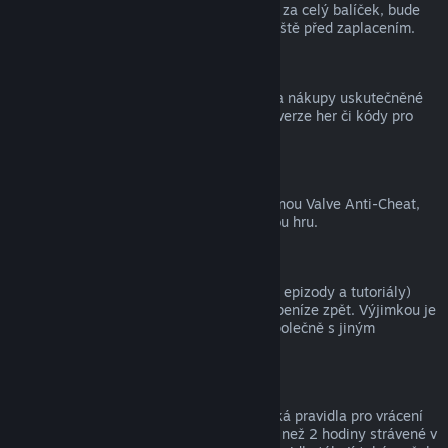
zpět, a tím pádem nelze získat peníze ani za celý balíček, bude
zákazník na tuto skutečnost upozorněn ještě před zaplacením.
Nákupy uskutečněné mimo službu Steam
Společnost Valve nemůže vracet peníze za nákupy uskutečněné
mimo službu Steam (například krabicové verze her či kódy pro
peněženku služby Steam).
Ban ochrany VAC
Pokud je uživatel ve hře zabanován ochranou Valve Anti-Cheat,
přichází o právo na vrácení peněz za danou hru.
Videa
Za videa (tedy filmy, krátké filmy, seriály, epizody a tutoriály)
zakoupená ve službě Steam nelze získat peníze zpět. Výjimkou je
případ, kdy bylo video součástí balíčku společně s jiným
obsahem, za který lze získat peníze zpět.
Dárky
Na neaktivované dárky se vztahují klasická pravidla pro vrácení
peněz (tedy 14 dnů od zakoupení a méně než 2 hodiny strávené v