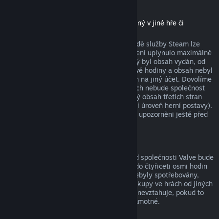
Stáhnutelný obsah
(produkt z obchodu služby Steam použitelný v jiné hře či
softwaru, tzv. „DLC“)
Za stáhnutelný obsah zakoupený v obchodě služby Steam lze
získat peníze zpět, pokud od jeho zakoupení uplynulo maximálně
čtrnáct dní, uživatel měl produkt, pro který byl obsah vydán, od
zakoupení obsahu spuštěný maximálně dvě hodiny a obsah nebyl
nijak spotřebován, změněn nebo převeden na jiný účet. Dovolíme
si upozornit na fakt, že v určitých případech nebude společnost
Valve schopna vrátit peníze za stáhnutelný obsah třetích stran
(například pokud obsah nenávratně navýší úroveň herní postavy).
Na tyto výjimky budou uživatelé výslovně upozorněni ještě před
uskutečněním nákupu.
Nákupy ve hrách
Vrácení peněz za jakýkoli nákup ve hře od společnosti Valve bude
poskytnuto, pokud byla žádost odeslána do čtyřiceti osmi hodin
od provedení nákupu a položky nákupu nebyly spotřebovány,
změněny či převedeny na jiný účet. Na nákupy ve hrách od jiných
společností než od Valve se tato možnost nevztahuje, pokud to
není vysloveně uvedeno při nákupu hry samotné.