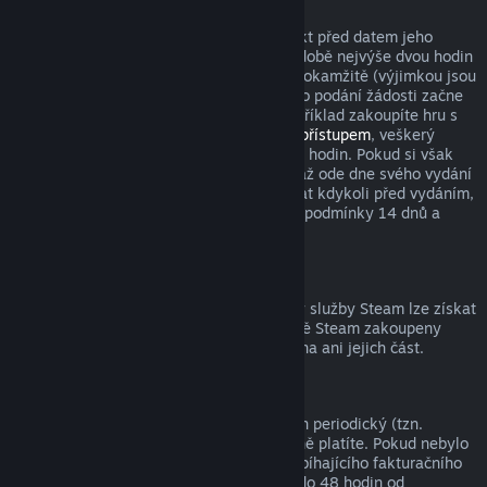
Tituly zakoupené před datem vydání
Když si ve službě Steam zakoupíte produkt před datem jeho
vydání, podmínka pro vrácení peněz v podobě nejvýše dvou hodin
strávených v tomto produktu začne platit okamžitě (výjimkou jsou
beta testování), zatímco 14denní lhůta pro podání žádosti začne
běžet až od data vydání. Když si tedy například zakoupíte hru s
předběžným přístupem
nebo s
prioritním přístupem
, veškerý
odehraný čas bude počítán do limitu dvou hodin. Pokud si však
předobjednáte hru, která bude dostupná až ode dne svého vydání
(ne dříve), můžete o vrácení peněz zažádat kdykoli před vydáním,
přičemž s vydáním začnou platit klasické podmínky 14 dnů a
dvou odehraných hodin.
Prostředky peněženky služby Steam
Peníze utracené za prostředky peněženky služby Steam lze získat
zpět, pokud byly tyto prostředky ve službě Steam zakoupeny
nejdéle před čtrnácti dny a nebyla utracena ani jejich část.
Periodická předplatná
K některému obsahu a službám je nabízen periodický (tzn.
měsíční, roční) přístup, za který opakovaně platíte. Pokud nebylo
periodické předplatné použito během probíhajícího fakturačního
období, můžete o vrácení peněz zažádat do 48 hodin od