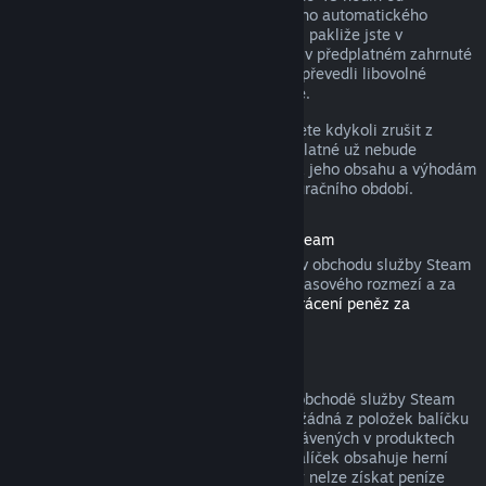
zakoupení nebo do 48 hodin od libovolného automatického
obnovení. Obsah je považován za použitý, pakliže jste v
probíhajícím fakturačním období hráli hry v předplatném zahrnuté
nebo jste využili, spotřebovali, upravili či převedli libovolné
výhody nebo slevy s předplatným spojené.
Nezapomeňte, že aktivní předplatné můžete kdykoli zrušit z
detailů svého účtu
. Tím zajistíte, že předplatné už nebude
automaticky obnoveno, nicméně přístup k jeho obsahu a výhodám
Vám zůstane do konce probíhajícího fakturačního období.
Hardware zakoupený v obchodu služby Steam
U hardwaru a příslušenství zakoupeného v obchodu služby Steam
můžete zažádat o vrácení peněz v rámci časového rozmezí a za
pomoci kroků popsaných v
Podmínkách vrácení peněz za
hardware
.
Balíčky
Peníze utracené za balíček zakoupený v obchodě služby Steam
lze získat zpět v plné výši, pokud nebyla žádná z položek balíčku
převedena na jiný účet a součet hodin strávených v produktech
balíčku nepřesahuje dvě hodiny. Pokud balíček obsahuje herní
položku nebo stáhnutelný obsah, za který nelze získat peníze