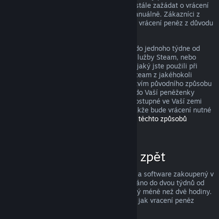
peněz, avšak i když je nesplníte, můžete stále zažádat o vrácení
peněz a my Vaši žádost zkontrolujeme manuálně. Zákazníci z
některých zemí mohou mít navíc práva na vrácení peněz z důvodu
nefunkčnosti hry.
Peníze Vám budou v plné výši navráceny do jednoho týdne od
schválení, a to buďto do Vaší peněženky služby Steam, nebo
prostřednictvím stejného způsobu platby, jaký jste použili při
nákupu produktu. Pokud nebude služba Steam z jakéhokoli
důvodu schopna vrátit peníze prostřednictvím původního způsobu
platby, budou peníze v plné výši vráceny do Vaší peněženky
služby Steam. (Některé způsoby platby dostupné ve Vaší zemi
totiž nemusí podporovat vracení peněz, takže bude vrácení nutné
provést do peněženky.
Kompletní seznam těchto způsobů
naleznete zde
.)
Za co lze získat peníze zpět
Služba Steam nabízí vrácení peněz za hry a software zakoupený v
obchodě Steam, pokud je o vrácení zažádáno do dvou týdnů od
zakoupení a uživatel měl produkt spuštěný méně než dvě hodiny.
Níže si můžete přečíst kompletní přehled, jak vracení peněz
funguje u ostatních typů nákupů.