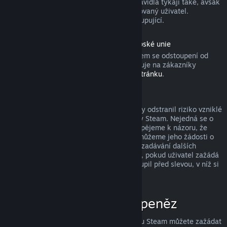
produktu). Aktivovaných dárků se tato pravidla týkají také, avšak
žádost o vrácení peněz musí zadat obdarovaný uživatel.
Prostředky použité k nákupu získá zpět kupující.
Odstoupení od smlouvy podle práva Evropské unie
Pokud se chcete dozvědět, jakým způsobem se odstoupení od
smlouvy podle práva Evropské unie vztahuje na zákazníky
obchodu služby Steam, přejděte na
tuto stránku
.
Zneužití a jeho potrestání
Systém vracení peněz byl navržen tak, aby odstranil riziko vzniklé
při nakupování produktů v obchodě služby Steam. Nejedná se o
způsob, jak získat hry zdarma! Pokud dospějeme k názoru, že
některý uživatel tento systém zneužívá, můžeme jeho žádosti o
vrácení peněz zamítnout a znemožnit mu zadávání dalších
žádostí. Za zneužití nepovažujeme případ, pokud uživatel zažádá
o vrácení peněz za produkt, který si zakoupil před slevou, v níž si
ten stejný produkt koupí za nižší cenu.
Jak zažádat o vrácení peněz
O vrácení peněz či jinou pomoc se službou Steam můžete zažádat