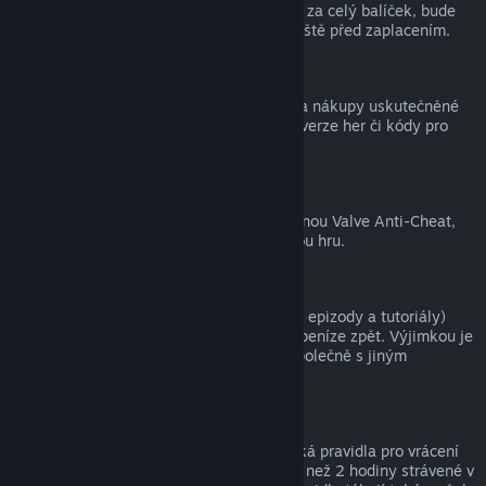
zpět, a tím pádem nelze získat peníze ani za celý balíček, bude
zákazník na tuto skutečnost upozorněn ještě před zaplacením.
Nákupy uskutečněné mimo službu Steam
Společnost Valve nemůže vracet peníze za nákupy uskutečněné
mimo službu Steam (například krabicové verze her či kódy pro
peněženku služby Steam).
Ban ochrany VAC
Pokud je uživatel ve hře zabanován ochranou Valve Anti-Cheat,
přichází o právo na vrácení peněz za danou hru.
Videa
Za videa (tedy filmy, krátké filmy, seriály, epizody a tutoriály)
zakoupená ve službě Steam nelze získat peníze zpět. Výjimkou je
případ, kdy bylo video součástí balíčku společně s jiným
obsahem, za který lze získat peníze zpět.
Dárky
Na neaktivované dárky se vztahují klasická pravidla pro vrácení
peněz (tedy 14 dnů od zakoupení a méně než 2 hodiny strávené v