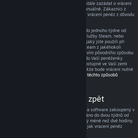
peněz, avšak i když je nesplníte, můžete stále zažádat o vrácení
peněz a my Vaši žádost zkontrolujeme manuálně. Zákazníci z
některých zemí mohou mít navíc práva na vrácení peněz z důvodu
nefunkčnosti hry.
Peníze Vám budou v plné výši navráceny do jednoho týdne od
schválení, a to buďto do Vaší peněženky služby Steam, nebo
prostřednictvím stejného způsobu platby, jaký jste použili při
nákupu produktu. Pokud nebude služba Steam z jakéhokoli
důvodu schopna vrátit peníze prostřednictvím původního způsobu
platby, budou peníze v plné výši vráceny do Vaší peněženky
služby Steam. (Některé způsoby platby dostupné ve Vaší zemi
totiž nemusí podporovat vracení peněz, takže bude vrácení nutné
provést do peněženky.
Kompletní seznam těchto způsobů
naleznete zde
.)
Za co lze získat peníze zpět
Služba Steam nabízí vrácení peněz za hry a software zakoupený v
obchodě Steam, pokud je o vrácení zažádáno do dvou týdnů od
zakoupení a uživatel měl produkt spuštěný méně než dvě hodiny.
Níže si můžete přečíst kompletní přehled, jak vracení peněz
funguje u ostatních typů nákupů.