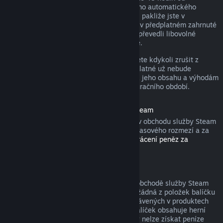
zakoupení nebo do 48 hodin od libovolného automatického
obnovení. Obsah je považován za použitý, pakliže jste v
probíhajícím fakturačním období hráli hry v předplatném zahrnuté
nebo jste využili, spotřebovali, upravili či převedli libovolné
výhody nebo slevy s předplatným spojené.
Nezapomeňte, že aktivní předplatné můžete kdykoli zrušit z
detailů svého účtu
. Tím zajistíte, že předplatné už nebude
automaticky obnoveno, nicméně přístup k jeho obsahu a výhodám
Vám zůstane do konce probíhajícího fakturačního období.
Hardware zakoupený v obchodu služby Steam
U hardwaru a příslušenství zakoupeného v obchodu služby Steam
můžete zažádat o vrácení peněz v rámci časového rozmezí a za
pomoci kroků popsaných v
Podmínkách vrácení peněz za
hardware
.
Balíčky
Peníze utracené za balíček zakoupený v obchodě služby Steam
lze získat zpět v plné výši, pokud nebyla žádná z položek balíčku
převedena na jiný účet a součet hodin strávených v produktech
balíčku nepřesahuje dvě hodiny. Pokud balíček obsahuje herní
položku nebo stáhnutelný obsah, za který nelze získat peníze