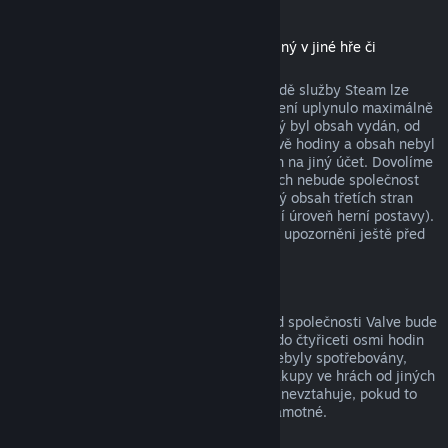
Stáhnutelný obsah
(produkt z obchodu služby Steam použitelný v jiné hře či
softwaru, tzv. „DLC“)
Za stáhnutelný obsah zakoupený v obchodě služby Steam lze
získat peníze zpět, pokud od jeho zakoupení uplynulo maximálně
čtrnáct dní, uživatel měl produkt, pro který byl obsah vydán, od
zakoupení obsahu spuštěný maximálně dvě hodiny a obsah nebyl
nijak spotřebován, změněn nebo převeden na jiný účet. Dovolíme
si upozornit na fakt, že v určitých případech nebude společnost
Valve schopna vrátit peníze za stáhnutelný obsah třetích stran
(například pokud obsah nenávratně navýší úroveň herní postavy).
Na tyto výjimky budou uživatelé výslovně upozorněni ještě před
uskutečněním nákupu.
Nákupy ve hrách
Vrácení peněz za jakýkoli nákup ve hře od společnosti Valve bude
poskytnuto, pokud byla žádost odeslána do čtyřiceti osmi hodin
od provedení nákupu a položky nákupu nebyly spotřebovány,
změněny či převedeny na jiný účet. Na nákupy ve hrách od jiných
společností než od Valve se tato možnost nevztahuje, pokud to
není vysloveně uvedeno při nákupu hry samotné.