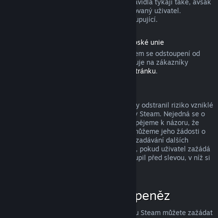
produktu). Aktivovaných dárků se tato pravidla týkají také, avšak
žádost o vrácení peněz musí zadat obdarovaný uživatel.
Prostředky použité k nákupu získá zpět kupující.
Odstoupení od smlouvy podle práva Evropské unie
Pokud se chcete dozvědět, jakým způsobem se odstoupení od
smlouvy podle práva Evropské unie vztahuje na zákazníky
obchodu služby Steam, přejděte na
tuto stránku
.
Zneužití a jeho potrestání
Systém vracení peněz byl navržen tak, aby odstranil riziko vzniklé
při nakupování produktů v obchodě služby Steam. Nejedná se o
způsob, jak získat hry zdarma! Pokud dospějeme k názoru, že
některý uživatel tento systém zneužívá, můžeme jeho žádosti o
vrácení peněz zamítnout a znemožnit mu zadávání dalších
žádostí. Za zneužití nepovažujeme případ, pokud uživatel zažádá
o vrácení peněz za produkt, který si zakoupil před slevou, v níž si
ten stejný produkt koupí za nižší cenu.
Jak zažádat o vrácení peněz
O vrácení peněz či jinou pomoc se službou Steam můžete zažádat