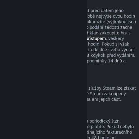
Tituly zakoupené před datem vydání
Když si ve službě Steam zakoupíte produkt před datem jeho
vydání, podmínka pro vrácení peněz v podobě nejvýše dvou hodin
strávených v tomto produktu začne platit okamžitě (výjimkou jsou
beta testování), zatímco 14denní lhůta pro podání žádosti začne
běžet až od data vydání. Když si tedy například zakoupíte hru s
předběžným přístupem
nebo s
prioritním přístupem
, veškerý
odehraný čas bude počítán do limitu dvou hodin. Pokud si však
předobjednáte hru, která bude dostupná až ode dne svého vydání
(ne dříve), můžete o vrácení peněz zažádat kdykoli před vydáním,
přičemž s vydáním začnou platit klasické podmínky 14 dnů a
dvou odehraných hodin.
Prostředky peněženky služby Steam
Peníze utracené za prostředky peněženky služby Steam lze získat
zpět, pokud byly tyto prostředky ve službě Steam zakoupeny
nejdéle před čtrnácti dny a nebyla utracena ani jejich část.
Periodická předplatná
K některému obsahu a službám je nabízen periodický (tzn.
měsíční, roční) přístup, za který opakovaně platíte. Pokud nebylo
periodické předplatné použito během probíhajícího fakturačního
období, můžete o vrácení peněz zažádat do 48 hodin od