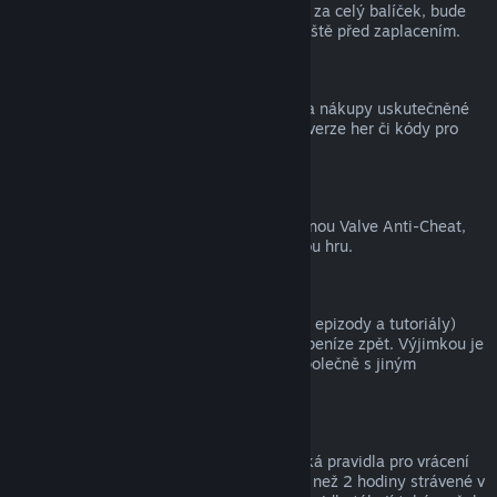
zpět, a tím pádem nelze získat peníze ani za celý balíček, bude
zákazník na tuto skutečnost upozorněn ještě před zaplacením.
Nákupy uskutečněné mimo službu Steam
Společnost Valve nemůže vracet peníze za nákupy uskutečněné
mimo službu Steam (například krabicové verze her či kódy pro
peněženku služby Steam).
Ban ochrany VAC
Pokud je uživatel ve hře zabanován ochranou Valve Anti-Cheat,
přichází o právo na vrácení peněz za danou hru.
Videa
Za videa (tedy filmy, krátké filmy, seriály, epizody a tutoriály)
zakoupená ve službě Steam nelze získat peníze zpět. Výjimkou je
případ, kdy bylo video součástí balíčku společně s jiným
obsahem, za který lze získat peníze zpět.
Dárky
Na neaktivované dárky se vztahují klasická pravidla pro vrácení
peněz (tedy 14 dnů od zakoupení a méně než 2 hodiny strávené v