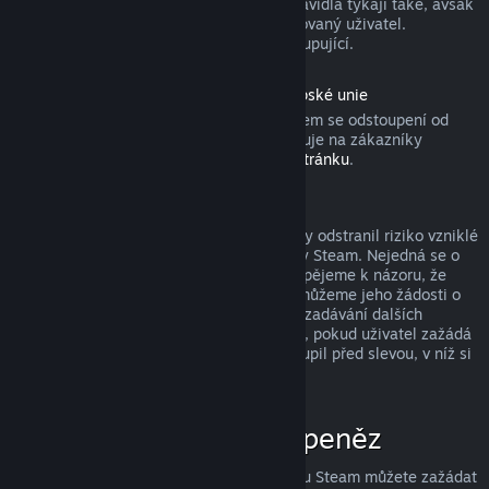
produktu). Aktivovaných dárků se tato pravidla týkají také, avšak
žádost o vrácení peněz musí zadat obdarovaný uživatel.
Prostředky použité k nákupu získá zpět kupující.
Odstoupení od smlouvy podle práva Evropské unie
Pokud se chcete dozvědět, jakým způsobem se odstoupení od
smlouvy podle práva Evropské unie vztahuje na zákazníky
obchodu služby Steam, přejděte na
tuto stránku
.
Zneužití a jeho potrestání
Systém vracení peněz byl navržen tak, aby odstranil riziko vzniklé
při nakupování produktů v obchodě služby Steam. Nejedná se o
způsob, jak získat hry zdarma! Pokud dospějeme k názoru, že
některý uživatel tento systém zneužívá, můžeme jeho žádosti o
vrácení peněz zamítnout a znemožnit mu zadávání dalších
žádostí. Za zneužití nepovažujeme případ, pokud uživatel zažádá
o vrácení peněz za produkt, který si zakoupil před slevou, v níž si
ten stejný produkt koupí za nižší cenu.
Jak zažádat o vrácení peněz
O vrácení peněz či jinou pomoc se službou Steam můžete zažádat