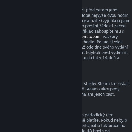
Tituly zakoupené před datem vydání
Když si ve službě Steam zakoupíte produkt před datem jeho
vydání, podmínka pro vrácení peněz v podobě nejvýše dvou hodin
strávených v tomto produktu začne platit okamžitě (výjimkou jsou
beta testování), zatímco 14denní lhůta pro podání žádosti začne
běžet až od data vydání. Když si tedy například zakoupíte hru s
předběžným přístupem
nebo s
prioritním přístupem
, veškerý
odehraný čas bude počítán do limitu dvou hodin. Pokud si však
předobjednáte hru, která bude dostupná až ode dne svého vydání
(ne dříve), můžete o vrácení peněz zažádat kdykoli před vydáním,
přičemž s vydáním začnou platit klasické podmínky 14 dnů a
dvou odehraných hodin.
Prostředky peněženky služby Steam
Peníze utracené za prostředky peněženky služby Steam lze získat
zpět, pokud byly tyto prostředky ve službě Steam zakoupeny
nejdéle před čtrnácti dny a nebyla utracena ani jejich část.
Periodická předplatná
K některému obsahu a službám je nabízen periodický (tzn.
měsíční, roční) přístup, za který opakovaně platíte. Pokud nebylo
periodické předplatné použito během probíhajícího fakturačního
období, můžete o vrácení peněz zažádat do 48 hodin od