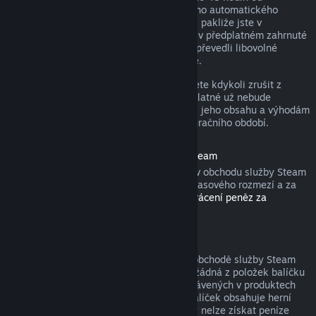
zakoupení nebo do 48 hodin od libovolného automatického
obnovení. Obsah je považován za použitý, pakliže jste v
probíhajícím fakturačním období hráli hry v předplatném zahrnuté
nebo jste využili, spotřebovali, upravili či převedli libovolné
výhody nebo slevy s předplatným spojené.
Nezapomeňte, že aktivní předplatné můžete kdykoli zrušit z
detailů svého účtu
. Tím zajistíte, že předplatné už nebude
automaticky obnoveno, nicméně přístup k jeho obsahu a výhodám
Vám zůstane do konce probíhajícího fakturačního období.
Hardware zakoupený v obchodu služby Steam
U hardwaru a příslušenství zakoupeného v obchodu služby Steam
můžete zažádat o vrácení peněz v rámci časového rozmezí a za
pomoci kroků popsaných v
Podmínkách vrácení peněz za
hardware
.
Balíčky
Peníze utracené za balíček zakoupený v obchodě služby Steam
lze získat zpět v plné výši, pokud nebyla žádná z položek balíčku
převedena na jiný účet a součet hodin strávených v produktech
balíčku nepřesahuje dvě hodiny. Pokud balíček obsahuje herní
položku nebo stáhnutelný obsah, za který nelze získat peníze