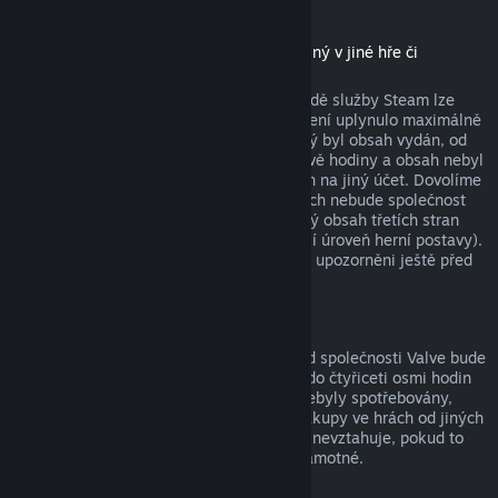
Stáhnutelný obsah
(produkt z obchodu služby Steam použitelný v jiné hře či
softwaru, tzv. „DLC“)
Za stáhnutelný obsah zakoupený v obchodě služby Steam lze
získat peníze zpět, pokud od jeho zakoupení uplynulo maximálně
čtrnáct dní, uživatel měl produkt, pro který byl obsah vydán, od
zakoupení obsahu spuštěný maximálně dvě hodiny a obsah nebyl
nijak spotřebován, změněn nebo převeden na jiný účet. Dovolíme
si upozornit na fakt, že v určitých případech nebude společnost
Valve schopna vrátit peníze za stáhnutelný obsah třetích stran
(například pokud obsah nenávratně navýší úroveň herní postavy).
Na tyto výjimky budou uživatelé výslovně upozorněni ještě před
uskutečněním nákupu.
Nákupy ve hrách
Vrácení peněz za jakýkoli nákup ve hře od společnosti Valve bude
poskytnuto, pokud byla žádost odeslána do čtyřiceti osmi hodin
od provedení nákupu a položky nákupu nebyly spotřebovány,
změněny či převedeny na jiný účet. Na nákupy ve hrách od jiných
společností než od Valve se tato možnost nevztahuje, pokud to
není vysloveně uvedeno při nákupu hry samotné.