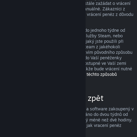
peněz, avšak i když je nesplníte, můžete stále zažádat o vrácení
peněz a my Vaši žádost zkontrolujeme manuálně. Zákazníci z
některých zemí mohou mít navíc práva na vrácení peněz z důvodu
nefunkčnosti hry.
Peníze Vám budou v plné výši navráceny do jednoho týdne od
schválení, a to buďto do Vaší peněženky služby Steam, nebo
prostřednictvím stejného způsobu platby, jaký jste použili při
nákupu produktu. Pokud nebude služba Steam z jakéhokoli
důvodu schopna vrátit peníze prostřednictvím původního způsobu
platby, budou peníze v plné výši vráceny do Vaší peněženky
služby Steam. (Některé způsoby platby dostupné ve Vaší zemi
totiž nemusí podporovat vracení peněz, takže bude vrácení nutné
provést do peněženky.
Kompletní seznam těchto způsobů
naleznete zde
.)
Za co lze získat peníze zpět
Služba Steam nabízí vrácení peněz za hry a software zakoupený v
obchodě Steam, pokud je o vrácení zažádáno do dvou týdnů od
zakoupení a uživatel měl produkt spuštěný méně než dvě hodiny.
Níže si můžete přečíst kompletní přehled, jak vracení peněz
funguje u ostatních typů nákupů.