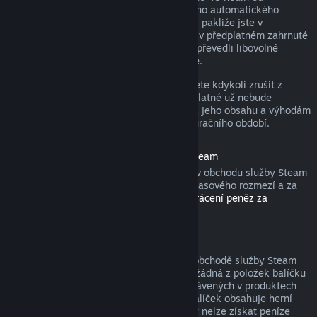
zakoupení nebo do 48 hodin od libovolného automatického
obnovení. Obsah je považován za použitý, pakliže jste v
probíhajícím fakturačním období hráli hry v předplatném zahrnuté
nebo jste využili, spotřebovali, upravili či převedli libovolné
výhody nebo slevy s předplatným spojené.
Nezapomeňte, že aktivní předplatné můžete kdykoli zrušit z
detailů svého účtu
. Tím zajistíte, že předplatné už nebude
automaticky obnoveno, nicméně přístup k jeho obsahu a výhodám
Vám zůstane do konce probíhajícího fakturačního období.
Hardware zakoupený v obchodu služby Steam
U hardwaru a příslušenství zakoupeného v obchodu služby Steam
můžete zažádat o vrácení peněz v rámci časového rozmezí a za
pomoci kroků popsaných v
Podmínkách vrácení peněz za
hardware
.
Balíčky
Peníze utracené za balíček zakoupený v obchodě služby Steam
lze získat zpět v plné výši, pokud nebyla žádná z položek balíčku
převedena na jiný účet a součet hodin strávených v produktech
balíčku nepřesahuje dvě hodiny. Pokud balíček obsahuje herní
položku nebo stáhnutelný obsah, za který nelze získat peníze