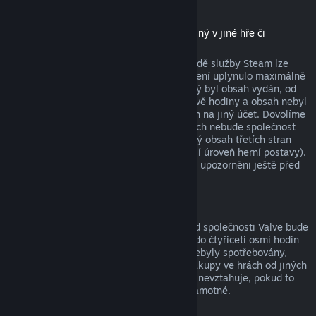
Stáhnutelný obsah
(produkt z obchodu služby Steam použitelný v jiné hře či
softwaru, tzv. „DLC“)
Za stáhnutelný obsah zakoupený v obchodě služby Steam lze
získat peníze zpět, pokud od jeho zakoupení uplynulo maximálně
čtrnáct dní, uživatel měl produkt, pro který byl obsah vydán, od
zakoupení obsahu spuštěný maximálně dvě hodiny a obsah nebyl
nijak spotřebován, změněn nebo převeden na jiný účet. Dovolíme
si upozornit na fakt, že v určitých případech nebude společnost
Valve schopna vrátit peníze za stáhnutelný obsah třetích stran
(například pokud obsah nenávratně navýší úroveň herní postavy).
Na tyto výjimky budou uživatelé výslovně upozorněni ještě před
uskutečněním nákupu.
Nákupy ve hrách
Vrácení peněz za jakýkoli nákup ve hře od společnosti Valve bude
poskytnuto, pokud byla žádost odeslána do čtyřiceti osmi hodin
od provedení nákupu a položky nákupu nebyly spotřebovány,
změněny či převedeny na jiný účet. Na nákupy ve hrách od jiných
společností než od Valve se tato možnost nevztahuje, pokud to
není vysloveně uvedeno při nákupu hry samotné.