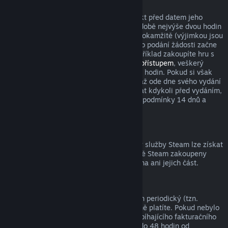
Tituly zakoupené před datem vydání
Když si ve službě Steam zakoupíte produkt před datem jeho
vydání, podmínka pro vrácení peněz v podobě nejvýše dvou hodin
strávených v tomto produktu začne platit okamžitě (výjimkou jsou
beta testování), zatímco 14denní lhůta pro podání žádosti začne
běžet až od data vydání. Když si tedy například zakoupíte hru s
předběžným přístupem
nebo s
prioritním přístupem
, veškerý
odehraný čas bude počítán do limitu dvou hodin. Pokud si však
předobjednáte hru, která bude dostupná až ode dne svého vydání
(ne dříve), můžete o vrácení peněz zažádat kdykoli před vydáním,
přičemž s vydáním začnou platit klasické podmínky 14 dnů a
dvou odehraných hodin.
Prostředky peněženky služby Steam
Peníze utracené za prostředky peněženky služby Steam lze získat
zpět, pokud byly tyto prostředky ve službě Steam zakoupeny
nejdéle před čtrnácti dny a nebyla utracena ani jejich část.
Periodická předplatná
K některému obsahu a službám je nabízen periodický (tzn.
měsíční, roční) přístup, za který opakovaně platíte. Pokud nebylo
periodické předplatné použito během probíhajícího fakturačního
období, můžete o vrácení peněz zažádat do 48 hodin od