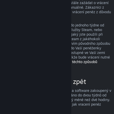
peněz, avšak i když je nesplníte, můžete stále zažádat o vrácení
peněz a my Vaši žádost zkontrolujeme manuálně. Zákazníci z
některých zemí mohou mít navíc práva na vrácení peněz z důvodu
nefunkčnosti hry.
Peníze Vám budou v plné výši navráceny do jednoho týdne od
schválení, a to buďto do Vaší peněženky služby Steam, nebo
prostřednictvím stejného způsobu platby, jaký jste použili při
nákupu produktu. Pokud nebude služba Steam z jakéhokoli
důvodu schopna vrátit peníze prostřednictvím původního způsobu
platby, budou peníze v plné výši vráceny do Vaší peněženky
služby Steam. (Některé způsoby platby dostupné ve Vaší zemi
totiž nemusí podporovat vracení peněz, takže bude vrácení nutné
provést do peněženky.
Kompletní seznam těchto způsobů
naleznete zde
.)
Za co lze získat peníze zpět
Služba Steam nabízí vrácení peněz za hry a software zakoupený v
obchodě Steam, pokud je o vrácení zažádáno do dvou týdnů od
zakoupení a uživatel měl produkt spuštěný méně než dvě hodiny.
Níže si můžete přečíst kompletní přehled, jak vracení peněz
funguje u ostatních typů nákupů.