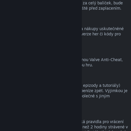
zpět, a tím pádem nelze získat peníze ani za celý balíček, bude
zákazník na tuto skutečnost upozorněn ještě před zaplacením.
Nákupy uskutečněné mimo službu Steam
Společnost Valve nemůže vracet peníze za nákupy uskutečněné
mimo službu Steam (například krabicové verze her či kódy pro
peněženku služby Steam).
Ban ochrany VAC
Pokud je uživatel ve hře zabanován ochranou Valve Anti-Cheat,
přichází o právo na vrácení peněz za danou hru.
Videa
Za videa (tedy filmy, krátké filmy, seriály, epizody a tutoriály)
zakoupená ve službě Steam nelze získat peníze zpět. Výjimkou je
případ, kdy bylo video součástí balíčku společně s jiným
obsahem, za který lze získat peníze zpět.
Dárky
Na neaktivované dárky se vztahují klasická pravidla pro vrácení
peněz (tedy 14 dnů od zakoupení a méně než 2 hodiny strávené v