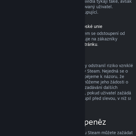
produktu). Aktivovaných dárků se tato pravidla týkají také, avšak
žádost o vrácení peněz musí zadat obdarovaný uživatel.
Prostředky použité k nákupu získá zpět kupující.
Odstoupení od smlouvy podle práva Evropské unie
Pokud se chcete dozvědět, jakým způsobem se odstoupení od
smlouvy podle práva Evropské unie vztahuje na zákazníky
obchodu služby Steam, přejděte na
tuto stránku
.
Zneužití a jeho potrestání
Systém vracení peněz byl navržen tak, aby odstranil riziko vzniklé
při nakupování produktů v obchodě služby Steam. Nejedná se o
způsob, jak získat hry zdarma! Pokud dospějeme k názoru, že
některý uživatel tento systém zneužívá, můžeme jeho žádosti o
vrácení peněz zamítnout a znemožnit mu zadávání dalších
žádostí. Za zneužití nepovažujeme případ, pokud uživatel zažádá
o vrácení peněz za produkt, který si zakoupil před slevou, v níž si
ten stejný produkt koupí za nižší cenu.
Jak zažádat o vrácení peněz
O vrácení peněz či jinou pomoc se službou Steam můžete zažádat