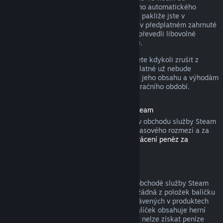
zakoupení nebo do 48 hodin od libovolného automatického
obnovení. Obsah je považován za použitý, pakliže jste v
probíhajícím fakturačním období hráli hry v předplatném zahrnuté
nebo jste využili, spotřebovali, upravili či převedli libovolné
výhody nebo slevy s předplatným spojené.
Nezapomeňte, že aktivní předplatné můžete kdykoli zrušit z
detailů svého účtu
. Tím zajistíte, že předplatné už nebude
automaticky obnoveno, nicméně přístup k jeho obsahu a výhodám
Vám zůstane do konce probíhajícího fakturačního období.
Hardware zakoupený v obchodu služby Steam
U hardwaru a příslušenství zakoupeného v obchodu služby Steam
můžete zažádat o vrácení peněz v rámci časového rozmezí a za
pomoci kroků popsaných v
Podmínkách vrácení peněz za
hardware
.
Balíčky
Peníze utracené za balíček zakoupený v obchodě služby Steam
lze získat zpět v plné výši, pokud nebyla žádná z položek balíčku
převedena na jiný účet a součet hodin strávených v produktech
balíčku nepřesahuje dvě hodiny. Pokud balíček obsahuje herní
položku nebo stáhnutelný obsah, za který nelze získat peníze