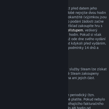
Tituly zakoupené před datem vydání
Když si ve službě Steam zakoupíte produkt před datem jeho
vydání, podmínka pro vrácení peněz v podobě nejvýše dvou hodin
strávených v tomto produktu začne platit okamžitě (výjimkou jsou
beta testování), zatímco 14denní lhůta pro podání žádosti začne
běžet až od data vydání. Když si tedy například zakoupíte hru s
předběžným přístupem
nebo s
prioritním přístupem
, veškerý
odehraný čas bude počítán do limitu dvou hodin. Pokud si však
předobjednáte hru, která bude dostupná až ode dne svého vydání
(ne dříve), můžete o vrácení peněz zažádat kdykoli před vydáním,
přičemž s vydáním začnou platit klasické podmínky 14 dnů a
dvou odehraných hodin.
Prostředky peněženky služby Steam
Peníze utracené za prostředky peněženky služby Steam lze získat
zpět, pokud byly tyto prostředky ve službě Steam zakoupeny
nejdéle před čtrnácti dny a nebyla utracena ani jejich část.
Periodická předplatná
K některému obsahu a službám je nabízen periodický (tzn.
měsíční, roční) přístup, za který opakovaně platíte. Pokud nebylo
periodické předplatné použito během probíhajícího fakturačního
období, můžete o vrácení peněz zažádat do 48 hodin od