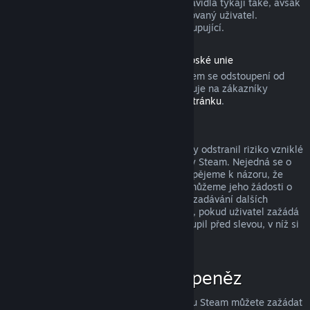
produktu). Aktivovaných dárků se tato pravidla týkají také, avšak
žádost o vrácení peněz musí zadat obdarovaný uživatel.
Prostředky použité k nákupu získá zpět kupující.
Odstoupení od smlouvy podle práva Evropské unie
Pokud se chcete dozvědět, jakým způsobem se odstoupení od
smlouvy podle práva Evropské unie vztahuje na zákazníky
obchodu služby Steam, přejděte na
tuto stránku
.
Zneužití a jeho potrestání
Systém vracení peněz byl navržen tak, aby odstranil riziko vzniklé
při nakupování produktů v obchodě služby Steam. Nejedná se o
způsob, jak získat hry zdarma! Pokud dospějeme k názoru, že
některý uživatel tento systém zneužívá, můžeme jeho žádosti o
vrácení peněz zamítnout a znemožnit mu zadávání dalších
žádostí. Za zneužití nepovažujeme případ, pokud uživatel zažádá
o vrácení peněz za produkt, který si zakoupil před slevou, v níž si
ten stejný produkt koupí za nižší cenu.
Jak zažádat o vrácení peněz
O vrácení peněz či jinou pomoc se službou Steam můžete zažádat