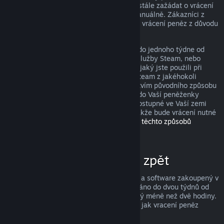
peněz, avšak i když je nesplníte, můžete stále zažádat o vrácení
peněz a my Vaši žádost zkontrolujeme manuálně. Zákazníci z
některých zemí mohou mít navíc práva na vrácení peněz z důvodu
nefunkčnosti hry.
Peníze Vám budou v plné výši navráceny do jednoho týdne od
schválení, a to buďto do Vaší peněženky služby Steam, nebo
prostřednictvím stejného způsobu platby, jaký jste použili při
nákupu produktu. Pokud nebude služba Steam z jakéhokoli
důvodu schopna vrátit peníze prostřednictvím původního způsobu
platby, budou peníze v plné výši vráceny do Vaší peněženky
služby Steam. (Některé způsoby platby dostupné ve Vaší zemi
totiž nemusí podporovat vracení peněz, takže bude vrácení nutné
provést do peněženky.
Kompletní seznam těchto způsobů
naleznete zde
.)
Za co lze získat peníze zpět
Služba Steam nabízí vrácení peněz za hry a software zakoupený v
obchodě Steam, pokud je o vrácení zažádáno do dvou týdnů od
zakoupení a uživatel měl produkt spuštěný méně než dvě hodiny.
Níže si můžete přečíst kompletní přehled, jak vracení peněz
funguje u ostatních typů nákupů.