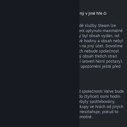
Stáhnutelný obsah
(produkt z obchodu služby Steam použitelný v jiné hře či
softwaru, tzv. „DLC“)
Za stáhnutelný obsah zakoupený v obchodě služby Steam lze
získat peníze zpět, pokud od jeho zakoupení uplynulo maximálně
čtrnáct dní, uživatel měl produkt, pro který byl obsah vydán, od
zakoupení obsahu spuštěný maximálně dvě hodiny a obsah nebyl
nijak spotřebován, změněn nebo převeden na jiný účet. Dovolíme
si upozornit na fakt, že v určitých případech nebude společnost
Valve schopna vrátit peníze za stáhnutelný obsah třetích stran
(například pokud obsah nenávratně navýší úroveň herní postavy).
Na tyto výjimky budou uživatelé výslovně upozorněni ještě před
uskutečněním nákupu.
Nákupy ve hrách
Vrácení peněz za jakýkoli nákup ve hře od společnosti Valve bude
poskytnuto, pokud byla žádost odeslána do čtyřiceti osmi hodin
od provedení nákupu a položky nákupu nebyly spotřebovány,
změněny či převedeny na jiný účet. Na nákupy ve hrách od jiných
společností než od Valve se tato možnost nevztahuje, pokud to
není vysloveně uvedeno při nákupu hry samotné.