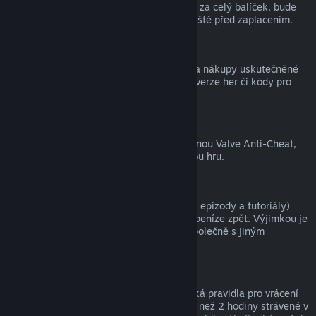
zpět, a tím pádem nelze získat peníze ani za celý balíček, bude
zákazník na tuto skutečnost upozorněn ještě před zaplacením.
Nákupy uskutečněné mimo službu Steam
Společnost Valve nemůže vracet peníze za nákupy uskutečněné
mimo službu Steam (například krabicové verze her či kódy pro
peněženku služby Steam).
Ban ochrany VAC
Pokud je uživatel ve hře zabanován ochranou Valve Anti-Cheat,
přichází o právo na vrácení peněz za danou hru.
Videa
Za videa (tedy filmy, krátké filmy, seriály, epizody a tutoriály)
zakoupená ve službě Steam nelze získat peníze zpět. Výjimkou je
případ, kdy bylo video součástí balíčku společně s jiným
obsahem, za který lze získat peníze zpět.
Dárky
Na neaktivované dárky se vztahují klasická pravidla pro vrácení
peněz (tedy 14 dnů od zakoupení a méně než 2 hodiny strávené v