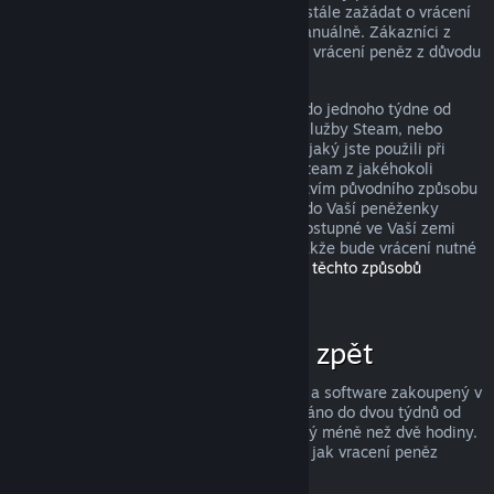
peněz, avšak i když je nesplníte, můžete stále zažádat o vrácení
peněz a my Vaši žádost zkontrolujeme manuálně. Zákazníci z
některých zemí mohou mít navíc práva na vrácení peněz z důvodu
nefunkčnosti hry.
Peníze Vám budou v plné výši navráceny do jednoho týdne od
schválení, a to buďto do Vaší peněženky služby Steam, nebo
prostřednictvím stejného způsobu platby, jaký jste použili při
nákupu produktu. Pokud nebude služba Steam z jakéhokoli
důvodu schopna vrátit peníze prostřednictvím původního způsobu
platby, budou peníze v plné výši vráceny do Vaší peněženky
služby Steam. (Některé způsoby platby dostupné ve Vaší zemi
totiž nemusí podporovat vracení peněz, takže bude vrácení nutné
provést do peněženky.
Kompletní seznam těchto způsobů
naleznete zde
.)
Za co lze získat peníze zpět
Služba Steam nabízí vrácení peněz za hry a software zakoupený v
obchodě Steam, pokud je o vrácení zažádáno do dvou týdnů od
zakoupení a uživatel měl produkt spuštěný méně než dvě hodiny.
Níže si můžete přečíst kompletní přehled, jak vracení peněz
funguje u ostatních typů nákupů.