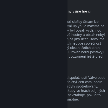
Stáhnutelný obsah
(produkt z obchodu služby Steam použitelný v jiné hře či
softwaru, tzv. „DLC“)
Za stáhnutelný obsah zakoupený v obchodě služby Steam lze
získat peníze zpět, pokud od jeho zakoupení uplynulo maximálně
čtrnáct dní, uživatel měl produkt, pro který byl obsah vydán, od
zakoupení obsahu spuštěný maximálně dvě hodiny a obsah nebyl
nijak spotřebován, změněn nebo převeden na jiný účet. Dovolíme
si upozornit na fakt, že v určitých případech nebude společnost
Valve schopna vrátit peníze za stáhnutelný obsah třetích stran
(například pokud obsah nenávratně navýší úroveň herní postavy).
Na tyto výjimky budou uživatelé výslovně upozorněni ještě před
uskutečněním nákupu.
Nákupy ve hrách
Vrácení peněz za jakýkoli nákup ve hře od společnosti Valve bude
poskytnuto, pokud byla žádost odeslána do čtyřiceti osmi hodin
od provedení nákupu a položky nákupu nebyly spotřebovány,
změněny či převedeny na jiný účet. Na nákupy ve hrách od jiných
společností než od Valve se tato možnost nevztahuje, pokud to
není vysloveně uvedeno při nákupu hry samotné.