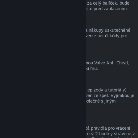
zpět, a tím pádem nelze získat peníze ani za celý balíček, bude
zákazník na tuto skutečnost upozorněn ještě před zaplacením.
Nákupy uskutečněné mimo službu Steam
Společnost Valve nemůže vracet peníze za nákupy uskutečněné
mimo službu Steam (například krabicové verze her či kódy pro
peněženku služby Steam).
Ban ochrany VAC
Pokud je uživatel ve hře zabanován ochranou Valve Anti-Cheat,
přichází o právo na vrácení peněz za danou hru.
Videa
Za videa (tedy filmy, krátké filmy, seriály, epizody a tutoriály)
zakoupená ve službě Steam nelze získat peníze zpět. Výjimkou je
případ, kdy bylo video součástí balíčku společně s jiným
obsahem, za který lze získat peníze zpět.
Dárky
Na neaktivované dárky se vztahují klasická pravidla pro vrácení
peněz (tedy 14 dnů od zakoupení a méně než 2 hodiny strávené v