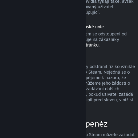
produktu). Aktivovaných dárků se tato pravidla týkají také, avšak
žádost o vrácení peněz musí zadat obdarovaný uživatel.
Prostředky použité k nákupu získá zpět kupující.
Odstoupení od smlouvy podle práva Evropské unie
Pokud se chcete dozvědět, jakým způsobem se odstoupení od
smlouvy podle práva Evropské unie vztahuje na zákazníky
obchodu služby Steam, přejděte na
tuto stránku
.
Zneužití a jeho potrestání
Systém vracení peněz byl navržen tak, aby odstranil riziko vzniklé
při nakupování produktů v obchodě služby Steam. Nejedná se o
způsob, jak získat hry zdarma! Pokud dospějeme k názoru, že
některý uživatel tento systém zneužívá, můžeme jeho žádosti o
vrácení peněz zamítnout a znemožnit mu zadávání dalších
žádostí. Za zneužití nepovažujeme případ, pokud uživatel zažádá
o vrácení peněz za produkt, který si zakoupil před slevou, v níž si
ten stejný produkt koupí za nižší cenu.
Jak zažádat o vrácení peněz
O vrácení peněz či jinou pomoc se službou Steam můžete zažádat