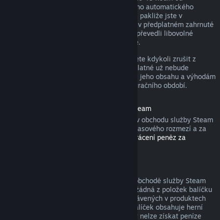
zakoupení nebo do 48 hodin od libovolného automatického
obnovení. Obsah je považován za použitý, pakliže jste v
probíhajícím fakturačním období hráli hry v předplatném zahrnuté
nebo jste využili, spotřebovali, upravili či převedli libovolné
výhody nebo slevy s předplatným spojené.
Nezapomeňte, že aktivní předplatné můžete kdykoli zrušit z
detailů svého účtu
. Tím zajistíte, že předplatné už nebude
automaticky obnoveno, nicméně přístup k jeho obsahu a výhodám
Vám zůstane do konce probíhajícího fakturačního období.
Hardware zakoupený v obchodu služby Steam
U hardwaru a příslušenství zakoupeného v obchodu služby Steam
můžete zažádat o vrácení peněz v rámci časového rozmezí a za
pomoci kroků popsaných v
Podmínkách vrácení peněz za
hardware
.
Balíčky
Peníze utracené za balíček zakoupený v obchodě služby Steam
lze získat zpět v plné výši, pokud nebyla žádná z položek balíčku
převedena na jiný účet a součet hodin strávených v produktech
balíčku nepřesahuje dvě hodiny. Pokud balíček obsahuje herní
položku nebo stáhnutelný obsah, za který nelze získat peníze