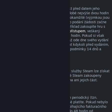
Tituly zakoupené před datem vydání
Když si ve službě Steam zakoupíte produkt před datem jeho
vydání, podmínka pro vrácení peněz v podobě nejvýše dvou hodin
strávených v tomto produktu začne platit okamžitě (výjimkou jsou
beta testování), zatímco 14denní lhůta pro podání žádosti začne
běžet až od data vydání. Když si tedy například zakoupíte hru s
předběžným přístupem
nebo s
prioritním přístupem
, veškerý
odehraný čas bude počítán do limitu dvou hodin. Pokud si však
předobjednáte hru, která bude dostupná až ode dne svého vydání
(ne dříve), můžete o vrácení peněz zažádat kdykoli před vydáním,
přičemž s vydáním začnou platit klasické podmínky 14 dnů a
dvou odehraných hodin.
Prostředky peněženky služby Steam
Peníze utracené za prostředky peněženky služby Steam lze získat
zpět, pokud byly tyto prostředky ve službě Steam zakoupeny
nejdéle před čtrnácti dny a nebyla utracena ani jejich část.
Periodická předplatná
K některému obsahu a službám je nabízen periodický (tzn.
měsíční, roční) přístup, za který opakovaně platíte. Pokud nebylo
periodické předplatné použito během probíhajícího fakturačního
období, můžete o vrácení peněz zažádat do 48 hodin od