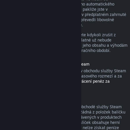
zakoupení nebo do 48 hodin od libovolného automatického
obnovení. Obsah je považován za použitý, pakliže jste v
probíhajícím fakturačním období hráli hry v předplatném zahrnuté
nebo jste využili, spotřebovali, upravili či převedli libovolné
výhody nebo slevy s předplatným spojené.
Nezapomeňte, že aktivní předplatné můžete kdykoli zrušit z
detailů svého účtu
. Tím zajistíte, že předplatné už nebude
automaticky obnoveno, nicméně přístup k jeho obsahu a výhodám
Vám zůstane do konce probíhajícího fakturačního období.
Hardware zakoupený v obchodu služby Steam
U hardwaru a příslušenství zakoupeného v obchodu služby Steam
můžete zažádat o vrácení peněz v rámci časového rozmezí a za
pomoci kroků popsaných v
Podmínkách vrácení peněz za
hardware
.
Balíčky
Peníze utracené za balíček zakoupený v obchodě služby Steam
lze získat zpět v plné výši, pokud nebyla žádná z položek balíčku
převedena na jiný účet a součet hodin strávených v produktech
balíčku nepřesahuje dvě hodiny. Pokud balíček obsahuje herní
položku nebo stáhnutelný obsah, za který nelze získat peníze