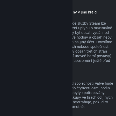
Stáhnutelný obsah
(produkt z obchodu služby Steam použitelný v jiné hře či
softwaru, tzv. „DLC“)
Za stáhnutelný obsah zakoupený v obchodě služby Steam lze
získat peníze zpět, pokud od jeho zakoupení uplynulo maximálně
čtrnáct dní, uživatel měl produkt, pro který byl obsah vydán, od
zakoupení obsahu spuštěný maximálně dvě hodiny a obsah nebyl
nijak spotřebován, změněn nebo převeden na jiný účet. Dovolíme
si upozornit na fakt, že v určitých případech nebude společnost
Valve schopna vrátit peníze za stáhnutelný obsah třetích stran
(například pokud obsah nenávratně navýší úroveň herní postavy).
Na tyto výjimky budou uživatelé výslovně upozorněni ještě před
uskutečněním nákupu.
Nákupy ve hrách
Vrácení peněz za jakýkoli nákup ve hře od společnosti Valve bude
poskytnuto, pokud byla žádost odeslána do čtyřiceti osmi hodin
od provedení nákupu a položky nákupu nebyly spotřebovány,
změněny či převedeny na jiný účet. Na nákupy ve hrách od jiných
společností než od Valve se tato možnost nevztahuje, pokud to
není vysloveně uvedeno při nákupu hry samotné.