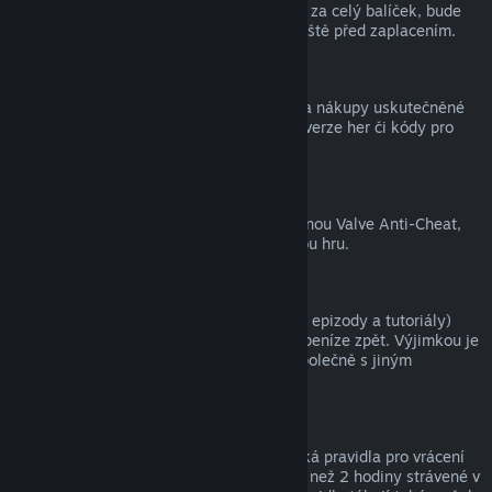
zpět, a tím pádem nelze získat peníze ani za celý balíček, bude
zákazník na tuto skutečnost upozorněn ještě před zaplacením.
Nákupy uskutečněné mimo službu Steam
Společnost Valve nemůže vracet peníze za nákupy uskutečněné
mimo službu Steam (například krabicové verze her či kódy pro
peněženku služby Steam).
Ban ochrany VAC
Pokud je uživatel ve hře zabanován ochranou Valve Anti-Cheat,
přichází o právo na vrácení peněz za danou hru.
Videa
Za videa (tedy filmy, krátké filmy, seriály, epizody a tutoriály)
zakoupená ve službě Steam nelze získat peníze zpět. Výjimkou je
případ, kdy bylo video součástí balíčku společně s jiným
obsahem, za který lze získat peníze zpět.
Dárky
Na neaktivované dárky se vztahují klasická pravidla pro vrácení
peněz (tedy 14 dnů od zakoupení a méně než 2 hodiny strávené v