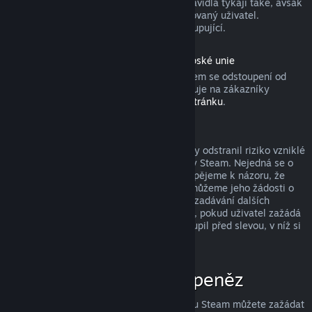
produktu). Aktivovaných dárků se tato pravidla týkají také, avšak
žádost o vrácení peněz musí zadat obdarovaný uživatel.
Prostředky použité k nákupu získá zpět kupující.
Odstoupení od smlouvy podle práva Evropské unie
Pokud se chcete dozvědět, jakým způsobem se odstoupení od
smlouvy podle práva Evropské unie vztahuje na zákazníky
obchodu služby Steam, přejděte na
tuto stránku
.
Zneužití a jeho potrestání
Systém vracení peněz byl navržen tak, aby odstranil riziko vzniklé
při nakupování produktů v obchodě služby Steam. Nejedná se o
způsob, jak získat hry zdarma! Pokud dospějeme k názoru, že
některý uživatel tento systém zneužívá, můžeme jeho žádosti o
vrácení peněz zamítnout a znemožnit mu zadávání dalších
žádostí. Za zneužití nepovažujeme případ, pokud uživatel zažádá
o vrácení peněz za produkt, který si zakoupil před slevou, v níž si
ten stejný produkt koupí za nižší cenu.
Jak zažádat o vrácení peněz
O vrácení peněz či jinou pomoc se službou Steam můžete zažádat