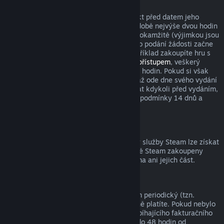
Tituly zakoupené před datem vydání
Když si ve službě Steam zakoupíte produkt před datem jeho
vydání, podmínka pro vrácení peněz v podobě nejvýše dvou hodin
strávených v tomto produktu začne platit okamžitě (výjimkou jsou
beta testování), zatímco 14denní lhůta pro podání žádosti začne
běžet až od data vydání. Když si tedy například zakoupíte hru s
předběžným přístupem
nebo s
prioritním přístupem
, veškerý
odehraný čas bude počítán do limitu dvou hodin. Pokud si však
předobjednáte hru, která bude dostupná až ode dne svého vydání
(ne dříve), můžete o vrácení peněz zažádat kdykoli před vydáním,
přičemž s vydáním začnou platit klasické podmínky 14 dnů a
dvou odehraných hodin.
Prostředky peněženky služby Steam
Peníze utracené za prostředky peněženky služby Steam lze získat
zpět, pokud byly tyto prostředky ve službě Steam zakoupeny
nejdéle před čtrnácti dny a nebyla utracena ani jejich část.
Periodická předplatná
K některému obsahu a službám je nabízen periodický (tzn.
měsíční, roční) přístup, za který opakovaně platíte. Pokud nebylo
periodické předplatné použito během probíhajícího fakturačního
období, můžete o vrácení peněz zažádat do 48 hodin od