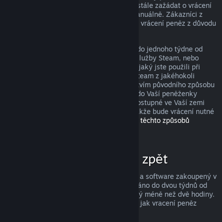
peněz, avšak i když je nesplníte, můžete stále zažádat o vrácení
peněz a my Vaši žádost zkontrolujeme manuálně. Zákazníci z
některých zemí mohou mít navíc práva na vrácení peněz z důvodu
nefunkčnosti hry.
Peníze Vám budou v plné výši navráceny do jednoho týdne od
schválení, a to buďto do Vaší peněženky služby Steam, nebo
prostřednictvím stejného způsobu platby, jaký jste použili při
nákupu produktu. Pokud nebude služba Steam z jakéhokoli
důvodu schopna vrátit peníze prostřednictvím původního způsobu
platby, budou peníze v plné výši vráceny do Vaší peněženky
služby Steam. (Některé způsoby platby dostupné ve Vaší zemi
totiž nemusí podporovat vracení peněz, takže bude vrácení nutné
provést do peněženky.
Kompletní seznam těchto způsobů
naleznete zde
.)
Za co lze získat peníze zpět
Služba Steam nabízí vrácení peněz za hry a software zakoupený v
obchodě Steam, pokud je o vrácení zažádáno do dvou týdnů od
zakoupení a uživatel měl produkt spuštěný méně než dvě hodiny.
Níže si můžete přečíst kompletní přehled, jak vracení peněz
funguje u ostatních typů nákupů.