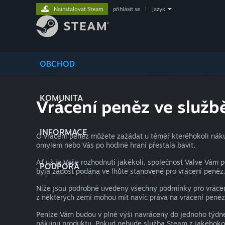
Nainstalovat Steam
přihlásit se
|
jazyk
OBCHOD
KOMUNITA
Vrácení peněz ve služ
INFORMACE
O vrácení peněz můžete zažádat u téměř kteréhokoli nákup
omylem nebo Vás po hodině hraní přestala bavit.
Ať už je Vaše rozhodnutí jakékoli, společnost Valve Vám 
PODPORA
byla žádost podána ve lhůtě stanovené pro vrácení peněz
Níže jsou podrobně uvedeny všechny podmínky pro vrácení
z některých zemí mohou mít navíc práva na vrácení peněz
Peníze Vám budou v plné výši navráceny do jednoho týdne 
nákupu produktu. Pokud nebude služba Steam z jakéhokoli