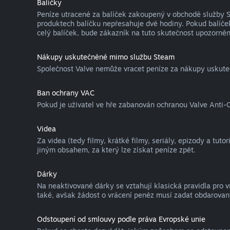
Balíčky
Peníze utracené za balíček zakoupený v obchodě služby St
produktech balíčku nepřesahuje dvě hodiny. Pokud balíček
celý balíček, bude zákazník na tuto skutečnost upozorněn
Nákupy uskutečněné mimo službu Steam
Společnost Valve nemůže vracet peníze za nákupy uskute
Ban ochrany VAC
Pokud je uživatel ve hře zabanován ochranou Valve Anti-C
Videa
Za videa (tedy filmy, krátké filmy, seriály, epizody a tut
jiným obsahem, za který lze získat peníze zpět.
Dárky
Na neaktivované dárky se vztahují klasická pravidla pro 
také, avšak žádost o vrácení peněz musí zadat obdarovaný
Odstoupení od smlouvy podle práva Evropské unie