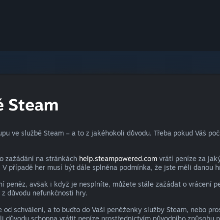
bě Steam
u ve službě Steam – a to z jakéhokoli důvodu. Třeba pokud Váš počít
po zažádání na stránkách
help.steampowered.com
vrátí peníze za ja
. V případě her musí být dále splněna podmínka, že jste měli danou 
 peněz, avšak i když je nesplníte, můžete stále zažádat o vrácení 
 z důvodu nefunkčnosti hry.
od schválení, a to buďto do Vaší peněženky služby Steam, nebo prostř
 důvodu schopna vrátit peníze prostřednictvím původního způsobu pl