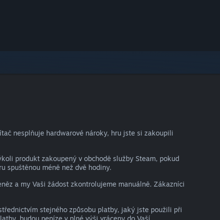
ač nesplňuje hardwarové nároky, hru jste si zakoupili
kýkoli produkt zakoupený v obchodě služby Steam, pokud
hru spuštěnou méně než dvě hodiny.
peněz a my Vaši žádost zkontrolujeme manuálně. Zákazníci
ednictvím stejného způsobu platby, jaký jste použili při
atby, budou peníze v plné výši vráceny do Vaší