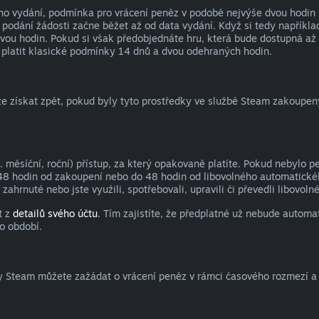
ho vydání, podmínka pro vrácení peněz v podobě nejvýše dvou hodin 
 podání žádosti začne běžet až od data vydání. Když si tedy napříkla
dvou hodin. Pokud si však předobjednáte hru, která bude dostupná až
platit klasické podmínky 14 dnů a dvou odehraných hodin.
 získat zpět, pokud byly tyto prostředky ve službě Steam zakoupeny 
 měsíční, roční) přístup, za který opakovaně platíte. Pokud nebylo p
48 hodin od zakoupení nebo do 48 hodin od libovolného automatickéh
zahrnuté nebo jste využili, spotřebovali, upravili či převedli libovo
t z
detailů svého účtu
. Tím zajistíte, že předplatné už nebude autom
o období.
y Steam můžete zažádat o vrácení peněz v rámci časového rozmezí 