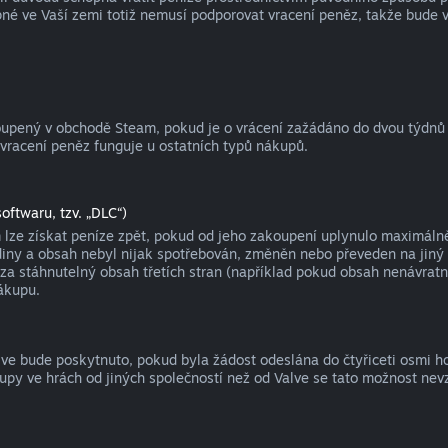
né ve Vaší zemi totiž nemusí podporovat vracení peněz, takže bude 
koupený v obchodě Steam, pokud je o vrácení zažádáno do dvou týdnů
 vracení peněz funguje u ostatních typů nákupů.
oftwaru, tzv. „DLC“)
ze získat peníze zpět, pokud od jeho zakoupení uplynulo maximálně č
y a obsah nebyl nijak spotřebován, změněn nebo převeden na jiný úče
za stáhnutelný obsah třetích stran (například pokud obsah nenávratn
ákupu.
alve bude poskytnuto, pokud byla žádost odeslána do čtyřiceti osmi 
upy ve hrách od jiných společností než od Valve se tato možnost nev