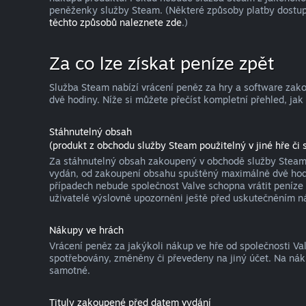
peněženky služby Steam. (Některé způsoby platby dostup
těchto způsobů naleznete zde
.)
Za co lze získat peníze zpět
Služba Steam nabízí vrácení peněz za hry a software za
dvě hodiny. Níže si můžete přečíst kompletní přehled, jak
Stáhnutelný obsah
(produkt z obchodu služby Steam použitelný v jiné hře či s
Za stáhnutelný obsah zakoupený v obchodě služby Steam l
vydán, od zakoupení obsahu spuštěný maximálně dvě hodin
případech nebude společnost Valve schopna vrátit peníze 
uživatelé výslovně upozorněni ještě před uskutečněním n
Nákupy ve hrách
Vrácení peněz za jakýkoli nákup ve hře od společnosti V
spotřebovány, změněny či převedeny na jiný účet. Na nák
samotné.
Tituly zakoupené před datem vydání