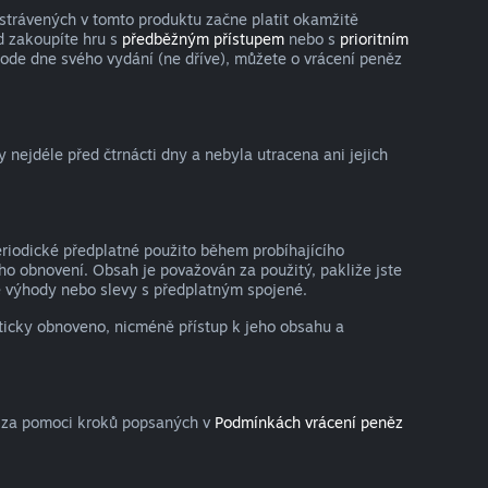
strávených v tomto produktu začne platit okamžitě
d zakoupíte hru s
předběžným přístupem
nebo s
prioritním
 ode dne svého vydání (ne dříve), můžete o vrácení peněz
nejdéle před čtrnácti dny a nebyla utracena ani jejich
eriodické předplatné použito během probíhajícího
o obnovení. Obsah je považován za použitý, pakliže jste
lné výhody nebo slevy s předplatným spojené.
aticky obnoveno, nicméně přístup k jeho obsahu a
a za pomoci kroků popsaných v
Podmínkách vrácení peněz