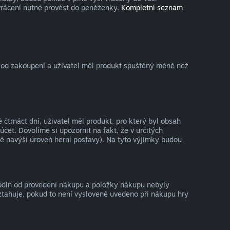
vrácení nutné provést do peněženky.
Kompletní seznam
 od zakoupení a uživatel měl produkt spuštěný méně než
trnáct dní, uživatel měl produkt, pro který byl obsah
t. Dovolíme si upozornit na fakt, že v určitých
ě navýší úroveň herní postavy). Na tyto výjimky budou
hodin od provedení nákupu a položky nákupu nebyly
ztahuje, pokud to není vysloveně uvedeno při nákupu hry