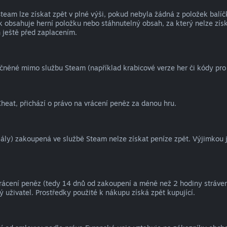
eam lze získat zpět v plné výši, pokud nebyla žádná z položek balíč
 obsahuje herní položku nebo stáhnutelný obsah, za který nelze získ
 ještě před zaplacením.
čněné mimo službu Steam (například krabicové verze her či kódy pr
heat, přichází o právo na vrácení peněz za danou hru.
oriály) zakoupená ve službě Steam nelze získat peníze zpět. Výjimkou 
vrácení peněz (tedy 14 dnů od zakoupení a méně než 2 hodiny strávené
 uživatel. Prostředky použité k nákupu získá zpět kupující.