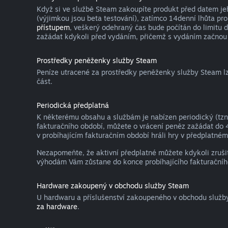
Když si ve službě Steam zakoupíte produkt před datem je
(výjimkou jsou beta testování), zatímco 14denní lhůta pro
přístupem
, veškerý odehraný čas bude počítán do limitu 
zažádat kdykoli před vydáním, přičemž s vydáním začnou 
Prostředky peněženky služby Steam
Peníze utracené za prostředky peněženky služby Steam lze
část.
Periodická předplatná
K některému obsahu a službám je nabízen periodický (tzn.
fakturačního období, můžete o vrácení peněz zažádat do 
v probíhajícím fakturačním období hráli hry v předplatném 
Nezapomeňte, že aktivní předplatné můžete kdykoli zruši
výhodám Vám zůstane do konce probíhajícího fakturačníh
Hardware zakoupený v obchodu služby Steam
U hardwaru a příslušenství zakoupeného v obchodu služb
za hardware
.