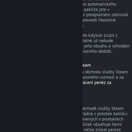
zakoupení nebo do 48 hodin od libovolného automatického
obnovení. Obsah je považován za použitý, pakliže jste v
probíhajícím fakturačním období hráli hry v předplatném zahrnuté
nebo jste využili, spotřebovali, upravili či převedli libovolné
výhody nebo slevy s předplatným spojené.
Nezapomeňte, že aktivní předplatné můžete kdykoli zrušit z
detailů svého účtu
. Tím zajistíte, že předplatné už nebude
automaticky obnoveno, nicméně přístup k jeho obsahu a výhodám
Vám zůstane do konce probíhajícího fakturačního období.
Hardware zakoupený v obchodu služby Steam
U hardwaru a příslušenství zakoupeného v obchodu služby Steam
můžete zažádat o vrácení peněz v rámci časového rozmezí a za
pomoci kroků popsaných v
Podmínkách vrácení peněz za
hardware
.
Balíčky
Peníze utracené za balíček zakoupený v obchodě služby Steam
lze získat zpět v plné výši, pokud nebyla žádná z položek balíčku
převedena na jiný účet a součet hodin strávených v produktech
balíčku nepřesahuje dvě hodiny. Pokud balíček obsahuje herní
položku nebo stáhnutelný obsah, za který nelze získat peníze