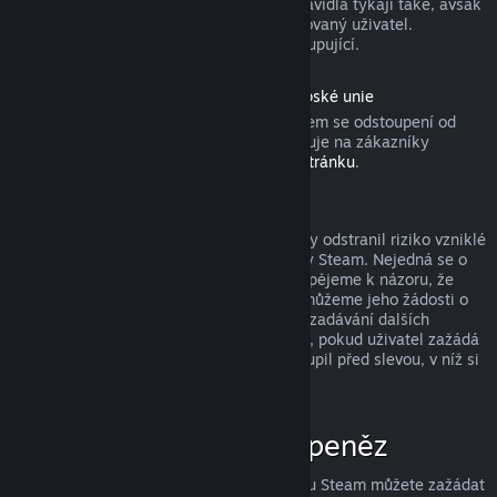
produktu). Aktivovaných dárků se tato pravidla týkají také, avšak
žádost o vrácení peněz musí zadat obdarovaný uživatel.
Prostředky použité k nákupu získá zpět kupující.
Odstoupení od smlouvy podle práva Evropské unie
Pokud se chcete dozvědět, jakým způsobem se odstoupení od
smlouvy podle práva Evropské unie vztahuje na zákazníky
obchodu služby Steam, přejděte na
tuto stránku
.
Zneužití a jeho potrestání
Systém vracení peněz byl navržen tak, aby odstranil riziko vzniklé
při nakupování produktů v obchodě služby Steam. Nejedná se o
způsob, jak získat hry zdarma! Pokud dospějeme k názoru, že
některý uživatel tento systém zneužívá, můžeme jeho žádosti o
vrácení peněz zamítnout a znemožnit mu zadávání dalších
žádostí. Za zneužití nepovažujeme případ, pokud uživatel zažádá
o vrácení peněz za produkt, který si zakoupil před slevou, v níž si
ten stejný produkt koupí za nižší cenu.
Jak zažádat o vrácení peněz
O vrácení peněz či jinou pomoc se službou Steam můžete zažádat