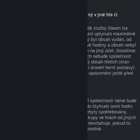
Stáhnutelný obsah
(produkt z obchodu služby Steam použitelný v jiné hře či
softwaru, tzv. „DLC“)
Za stáhnutelný obsah zakoupený v obchodě služby Steam lze
získat peníze zpět, pokud od jeho zakoupení uplynulo maximálně
čtrnáct dní, uživatel měl produkt, pro který byl obsah vydán, od
zakoupení obsahu spuštěný maximálně dvě hodiny a obsah nebyl
nijak spotřebován, změněn nebo převeden na jiný účet. Dovolíme
si upozornit na fakt, že v určitých případech nebude společnost
Valve schopna vrátit peníze za stáhnutelný obsah třetích stran
(například pokud obsah nenávratně navýší úroveň herní postavy).
Na tyto výjimky budou uživatelé výslovně upozorněni ještě před
uskutečněním nákupu.
Nákupy ve hrách
Vrácení peněz za jakýkoli nákup ve hře od společnosti Valve bude
poskytnuto, pokud byla žádost odeslána do čtyřiceti osmi hodin
od provedení nákupu a položky nákupu nebyly spotřebovány,
změněny či převedeny na jiný účet. Na nákupy ve hrách od jiných
společností než od Valve se tato možnost nevztahuje, pokud to
není vysloveně uvedeno při nákupu hry samotné.