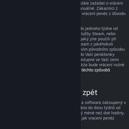
peněz, avšak i když je nesplníte, můžete stále zažádat o vrácení
peněz a my Vaši žádost zkontrolujeme manuálně. Zákazníci z
některých zemí mohou mít navíc práva na vrácení peněz z důvodu
nefunkčnosti hry.
Peníze Vám budou v plné výši navráceny do jednoho týdne od
schválení, a to buďto do Vaší peněženky služby Steam, nebo
prostřednictvím stejného způsobu platby, jaký jste použili při
nákupu produktu. Pokud nebude služba Steam z jakéhokoli
důvodu schopna vrátit peníze prostřednictvím původního způsobu
platby, budou peníze v plné výši vráceny do Vaší peněženky
služby Steam. (Některé způsoby platby dostupné ve Vaší zemi
totiž nemusí podporovat vracení peněz, takže bude vrácení nutné
provést do peněženky.
Kompletní seznam těchto způsobů
naleznete zde
.)
Za co lze získat peníze zpět
Služba Steam nabízí vrácení peněz za hry a software zakoupený v
obchodě Steam, pokud je o vrácení zažádáno do dvou týdnů od
zakoupení a uživatel měl produkt spuštěný méně než dvě hodiny.
Níže si můžete přečíst kompletní přehled, jak vracení peněz
funguje u ostatních typů nákupů.