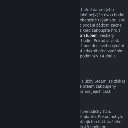
Tituly zakoupené před datem vydání
Když si ve službě Steam zakoupíte produkt před datem jeho
vydání, podmínka pro vrácení peněz v podobě nejvýše dvou hodin
strávených v tomto produktu začne platit okamžitě (výjimkou jsou
beta testování), zatímco 14denní lhůta pro podání žádosti začne
běžet až od data vydání. Když si tedy například zakoupíte hru s
předběžným přístupem
nebo s
prioritním přístupem
, veškerý
odehraný čas bude počítán do limitu dvou hodin. Pokud si však
předobjednáte hru, která bude dostupná až ode dne svého vydání
(ne dříve), můžete o vrácení peněz zažádat kdykoli před vydáním,
přičemž s vydáním začnou platit klasické podmínky 14 dnů a
dvou odehraných hodin.
Prostředky peněženky služby Steam
Peníze utracené za prostředky peněženky služby Steam lze získat
zpět, pokud byly tyto prostředky ve službě Steam zakoupeny
nejdéle před čtrnácti dny a nebyla utracena ani jejich část.
Periodická předplatná
K některému obsahu a službám je nabízen periodický (tzn.
měsíční, roční) přístup, za který opakovaně platíte. Pokud nebylo
periodické předplatné použito během probíhajícího fakturačního
období, můžete o vrácení peněz zažádat do 48 hodin od