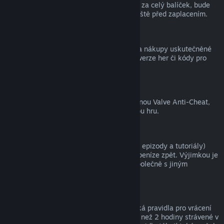
zpět, a tím pádem nelze získat peníze ani za celý balíček, bude
zákazník na tuto skutečnost upozorněn ještě před zaplacením.
Nákupy uskutečněné mimo službu Steam
Společnost Valve nemůže vracet peníze za nákupy uskutečněné
mimo službu Steam (například krabicové verze her či kódy pro
peněženku služby Steam).
Ban ochrany VAC
Pokud je uživatel ve hře zabanován ochranou Valve Anti-Cheat,
přichází o právo na vrácení peněz za danou hru.
Videa
Za videa (tedy filmy, krátké filmy, seriály, epizody a tutoriály)
zakoupená ve službě Steam nelze získat peníze zpět. Výjimkou je
případ, kdy bylo video součástí balíčku společně s jiným
obsahem, za který lze získat peníze zpět.
Dárky
Na neaktivované dárky se vztahují klasická pravidla pro vrácení
peněz (tedy 14 dnů od zakoupení a méně než 2 hodiny strávené v