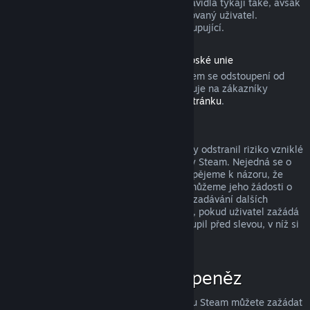
produktu). Aktivovaných dárků se tato pravidla týkají také, avšak
žádost o vrácení peněz musí zadat obdarovaný uživatel.
Prostředky použité k nákupu získá zpět kupující.
Odstoupení od smlouvy podle práva Evropské unie
Pokud se chcete dozvědět, jakým způsobem se odstoupení od
smlouvy podle práva Evropské unie vztahuje na zákazníky
obchodu služby Steam, přejděte na
tuto stránku
.
Zneužití a jeho potrestání
Systém vracení peněz byl navržen tak, aby odstranil riziko vzniklé
při nakupování produktů v obchodě služby Steam. Nejedná se o
způsob, jak získat hry zdarma! Pokud dospějeme k názoru, že
některý uživatel tento systém zneužívá, můžeme jeho žádosti o
vrácení peněz zamítnout a znemožnit mu zadávání dalších
žádostí. Za zneužití nepovažujeme případ, pokud uživatel zažádá
o vrácení peněz za produkt, který si zakoupil před slevou, v níž si
ten stejný produkt koupí za nižší cenu.
Jak zažádat o vrácení peněz
O vrácení peněz či jinou pomoc se službou Steam můžete zažádat