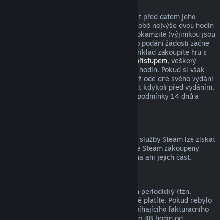
Tituly zakoupené před datem vydání
Když si ve službě Steam zakoupíte produkt před datem jeho
vydání, podmínka pro vrácení peněz v podobě nejvýše dvou hodin
strávených v tomto produktu začne platit okamžitě (výjimkou jsou
beta testování), zatímco 14denní lhůta pro podání žádosti začne
běžet až od data vydání. Když si tedy například zakoupíte hru s
předběžným přístupem
nebo s
prioritním přístupem
, veškerý
odehraný čas bude počítán do limitu dvou hodin. Pokud si však
předobjednáte hru, která bude dostupná až ode dne svého vydání
(ne dříve), můžete o vrácení peněz zažádat kdykoli před vydáním,
přičemž s vydáním začnou platit klasické podmínky 14 dnů a
dvou odehraných hodin.
Prostředky peněženky služby Steam
Peníze utracené za prostředky peněženky služby Steam lze získat
zpět, pokud byly tyto prostředky ve službě Steam zakoupeny
nejdéle před čtrnácti dny a nebyla utracena ani jejich část.
Periodická předplatná
K některému obsahu a službám je nabízen periodický (tzn.
měsíční, roční) přístup, za který opakovaně platíte. Pokud nebylo
periodické předplatné použito během probíhajícího fakturačního
období, můžete o vrácení peněz zažádat do 48 hodin od