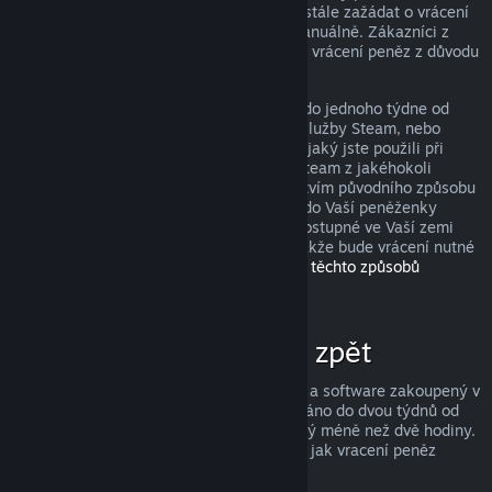
peněz, avšak i když je nesplníte, můžete stále zažádat o vrácení
peněz a my Vaši žádost zkontrolujeme manuálně. Zákazníci z
některých zemí mohou mít navíc práva na vrácení peněz z důvodu
nefunkčnosti hry.
Peníze Vám budou v plné výši navráceny do jednoho týdne od
schválení, a to buďto do Vaší peněženky služby Steam, nebo
prostřednictvím stejného způsobu platby, jaký jste použili při
nákupu produktu. Pokud nebude služba Steam z jakéhokoli
důvodu schopna vrátit peníze prostřednictvím původního způsobu
platby, budou peníze v plné výši vráceny do Vaší peněženky
služby Steam. (Některé způsoby platby dostupné ve Vaší zemi
totiž nemusí podporovat vracení peněz, takže bude vrácení nutné
provést do peněženky.
Kompletní seznam těchto způsobů
naleznete zde
.)
Za co lze získat peníze zpět
Služba Steam nabízí vrácení peněz za hry a software zakoupený v
obchodě Steam, pokud je o vrácení zažádáno do dvou týdnů od
zakoupení a uživatel měl produkt spuštěný méně než dvě hodiny.
Níže si můžete přečíst kompletní přehled, jak vracení peněz
funguje u ostatních typů nákupů.