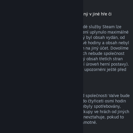
Stáhnutelný obsah
(produkt z obchodu služby Steam použitelný v jiné hře či
softwaru, tzv. „DLC“)
Za stáhnutelný obsah zakoupený v obchodě služby Steam lze
získat peníze zpět, pokud od jeho zakoupení uplynulo maximálně
čtrnáct dní, uživatel měl produkt, pro který byl obsah vydán, od
zakoupení obsahu spuštěný maximálně dvě hodiny a obsah nebyl
nijak spotřebován, změněn nebo převeden na jiný účet. Dovolíme
si upozornit na fakt, že v určitých případech nebude společnost
Valve schopna vrátit peníze za stáhnutelný obsah třetích stran
(například pokud obsah nenávratně navýší úroveň herní postavy).
Na tyto výjimky budou uživatelé výslovně upozorněni ještě před
uskutečněním nákupu.
Nákupy ve hrách
Vrácení peněz za jakýkoli nákup ve hře od společnosti Valve bude
poskytnuto, pokud byla žádost odeslána do čtyřiceti osmi hodin
od provedení nákupu a položky nákupu nebyly spotřebovány,
změněny či převedeny na jiný účet. Na nákupy ve hrách od jiných
společností než od Valve se tato možnost nevztahuje, pokud to
není vysloveně uvedeno při nákupu hry samotné.