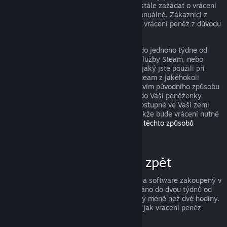
peněz, avšak i když je nesplníte, můžete stále zažádat o vrácení
peněz a my Vaši žádost zkontrolujeme manuálně. Zákazníci z
některých zemí mohou mít navíc práva na vrácení peněz z důvodu
nefunkčnosti hry.
Peníze Vám budou v plné výši navráceny do jednoho týdne od
schválení, a to buďto do Vaší peněženky služby Steam, nebo
prostřednictvím stejného způsobu platby, jaký jste použili při
nákupu produktu. Pokud nebude služba Steam z jakéhokoli
důvodu schopna vrátit peníze prostřednictvím původního způsobu
platby, budou peníze v plné výši vráceny do Vaší peněženky
služby Steam. (Některé způsoby platby dostupné ve Vaší zemi
totiž nemusí podporovat vracení peněz, takže bude vrácení nutné
provést do peněženky.
Kompletní seznam těchto způsobů
naleznete zde
.)
Za co lze získat peníze zpět
Služba Steam nabízí vrácení peněz za hry a software zakoupený v
obchodě Steam, pokud je o vrácení zažádáno do dvou týdnů od
zakoupení a uživatel měl produkt spuštěný méně než dvě hodiny.
Níže si můžete přečíst kompletní přehled, jak vracení peněz
funguje u ostatních typů nákupů.