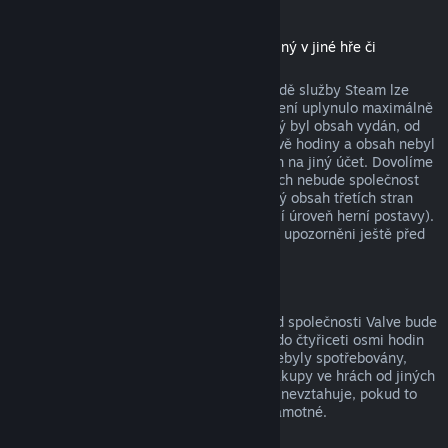
Stáhnutelný obsah
(produkt z obchodu služby Steam použitelný v jiné hře či
softwaru, tzv. „DLC“)
Za stáhnutelný obsah zakoupený v obchodě služby Steam lze
získat peníze zpět, pokud od jeho zakoupení uplynulo maximálně
čtrnáct dní, uživatel měl produkt, pro který byl obsah vydán, od
zakoupení obsahu spuštěný maximálně dvě hodiny a obsah nebyl
nijak spotřebován, změněn nebo převeden na jiný účet. Dovolíme
si upozornit na fakt, že v určitých případech nebude společnost
Valve schopna vrátit peníze za stáhnutelný obsah třetích stran
(například pokud obsah nenávratně navýší úroveň herní postavy).
Na tyto výjimky budou uživatelé výslovně upozorněni ještě před
uskutečněním nákupu.
Nákupy ve hrách
Vrácení peněz za jakýkoli nákup ve hře od společnosti Valve bude
poskytnuto, pokud byla žádost odeslána do čtyřiceti osmi hodin
od provedení nákupu a položky nákupu nebyly spotřebovány,
změněny či převedeny na jiný účet. Na nákupy ve hrách od jiných
společností než od Valve se tato možnost nevztahuje, pokud to
není vysloveně uvedeno při nákupu hry samotné.