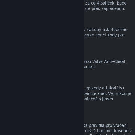
zpět, a tím pádem nelze získat peníze ani za celý balíček, bude
zákazník na tuto skutečnost upozorněn ještě před zaplacením.
Nákupy uskutečněné mimo službu Steam
Společnost Valve nemůže vracet peníze za nákupy uskutečněné
mimo službu Steam (například krabicové verze her či kódy pro
peněženku služby Steam).
Ban ochrany VAC
Pokud je uživatel ve hře zabanován ochranou Valve Anti-Cheat,
přichází o právo na vrácení peněz za danou hru.
Videa
Za videa (tedy filmy, krátké filmy, seriály, epizody a tutoriály)
zakoupená ve službě Steam nelze získat peníze zpět. Výjimkou je
případ, kdy bylo video součástí balíčku společně s jiným
obsahem, za který lze získat peníze zpět.
Dárky
Na neaktivované dárky se vztahují klasická pravidla pro vrácení
peněz (tedy 14 dnů od zakoupení a méně než 2 hodiny strávené v