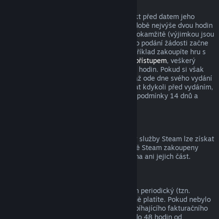
Tituly zakoupené před datem vydání
Když si ve službě Steam zakoupíte produkt před datem jeho
vydání, podmínka pro vrácení peněz v podobě nejvýše dvou hodin
strávených v tomto produktu začne platit okamžitě (výjimkou jsou
beta testování), zatímco 14denní lhůta pro podání žádosti začne
běžet až od data vydání. Když si tedy například zakoupíte hru s
předběžným přístupem
nebo s
prioritním přístupem
, veškerý
odehraný čas bude počítán do limitu dvou hodin. Pokud si však
předobjednáte hru, která bude dostupná až ode dne svého vydání
(ne dříve), můžete o vrácení peněz zažádat kdykoli před vydáním,
přičemž s vydáním začnou platit klasické podmínky 14 dnů a
dvou odehraných hodin.
Prostředky peněženky služby Steam
Peníze utracené za prostředky peněženky služby Steam lze získat
zpět, pokud byly tyto prostředky ve službě Steam zakoupeny
nejdéle před čtrnácti dny a nebyla utracena ani jejich část.
Periodická předplatná
K některému obsahu a službám je nabízen periodický (tzn.
měsíční, roční) přístup, za který opakovaně platíte. Pokud nebylo
periodické předplatné použito během probíhajícího fakturačního
období, můžete o vrácení peněz zažádat do 48 hodin od