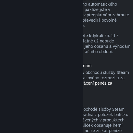
zakoupení nebo do 48 hodin od libovolného automatického
obnovení. Obsah je považován za použitý, pakliže jste v
probíhajícím fakturačním období hráli hry v předplatném zahrnuté
nebo jste využili, spotřebovali, upravili či převedli libovolné
výhody nebo slevy s předplatným spojené.
Nezapomeňte, že aktivní předplatné můžete kdykoli zrušit z
detailů svého účtu
. Tím zajistíte, že předplatné už nebude
automaticky obnoveno, nicméně přístup k jeho obsahu a výhodám
Vám zůstane do konce probíhajícího fakturačního období.
Hardware zakoupený v obchodu služby Steam
U hardwaru a příslušenství zakoupeného v obchodu služby Steam
můžete zažádat o vrácení peněz v rámci časového rozmezí a za
pomoci kroků popsaných v
Podmínkách vrácení peněz za
hardware
.
Balíčky
Peníze utracené za balíček zakoupený v obchodě služby Steam
lze získat zpět v plné výši, pokud nebyla žádná z položek balíčku
převedena na jiný účet a součet hodin strávených v produktech
balíčku nepřesahuje dvě hodiny. Pokud balíček obsahuje herní
položku nebo stáhnutelný obsah, za který nelze získat peníze