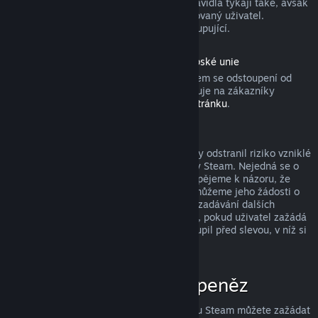
produktu). Aktivovaných dárků se tato pravidla týkají také, avšak
žádost o vrácení peněz musí zadat obdarovaný uživatel.
Prostředky použité k nákupu získá zpět kupující.
Odstoupení od smlouvy podle práva Evropské unie
Pokud se chcete dozvědět, jakým způsobem se odstoupení od
smlouvy podle práva Evropské unie vztahuje na zákazníky
obchodu služby Steam, přejděte na
tuto stránku
.
Zneužití a jeho potrestání
Systém vracení peněz byl navržen tak, aby odstranil riziko vzniklé
při nakupování produktů v obchodě služby Steam. Nejedná se o
způsob, jak získat hry zdarma! Pokud dospějeme k názoru, že
některý uživatel tento systém zneužívá, můžeme jeho žádosti o
vrácení peněz zamítnout a znemožnit mu zadávání dalších
žádostí. Za zneužití nepovažujeme případ, pokud uživatel zažádá
o vrácení peněz za produkt, který si zakoupil před slevou, v níž si
ten stejný produkt koupí za nižší cenu.
Jak zažádat o vrácení peněz
O vrácení peněz či jinou pomoc se službou Steam můžete zažádat