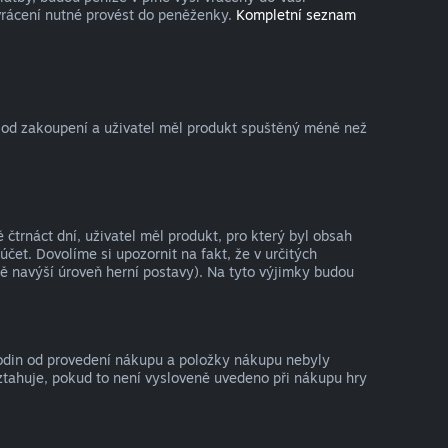
vrácení nutné provést do peněženky.
Kompletní seznam
 od zakoupení a uživatel měl produkt spuštěný méně než
trnáct dní, uživatel měl produkt, pro který byl obsah
t. Dovolíme si upozornit na fakt, že v určitých
ě navýší úroveň herní postavy). Na tyto výjimky budou
hodin od provedení nákupu a položky nákupu nebyly
ztahuje, pokud to není vysloveně uvedeno při nákupu hry