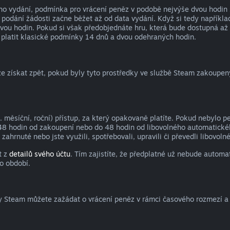
ho vydání, podmínka pro vrácení peněz v podobě nejvýše dvou hodin 
 podání žádosti začne běžet až od data vydání. Když si tedy napříkla
dvou hodin. Pokud si však předobjednáte hru, která bude dostupná až
platit klasické podmínky 14 dnů a dvou odehraných hodin.
 získat zpět, pokud byly tyto prostředky ve službě Steam zakoupeny 
 měsíční, roční) přístup, za který opakovaně platíte. Pokud nebylo p
48 hodin od zakoupení nebo do 48 hodin od libovolného automatickéh
zahrnuté nebo jste využili, spotřebovali, upravili či převedli libovo
t z
detailů svého účtu
. Tím zajistíte, že předplatné už nebude autom
o období.
y Steam můžete zažádat o vrácení peněz v rámci časového rozmezí 