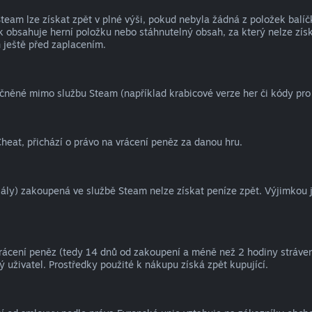
eam lze získat zpět v plné výši, pokud nebyla žádná z položek balíč
 obsahuje herní položku nebo stáhnutelný obsah, za který nelze získ
 ještě před zaplacením.
čněné mimo službu Steam (například krabicové verze her či kódy pr
heat, přichází o právo na vrácení peněz za danou hru.
oriály) zakoupená ve službě Steam nelze získat peníze zpět. Výjimkou 
vrácení peněz (tedy 14 dnů od zakoupení a méně než 2 hodiny strávené
 uživatel. Prostředky použité k nákupu získá zpět kupující.