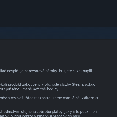
ač nesplňuje hardwarové nároky, hru jste si zakoupili
kýkoli produkt zakoupený v obchodě služby Steam, pokud
hru spuštěnou méně než dvě hodiny.
peněz a my Vaši žádost zkontrolujeme manuálně. Zákazníci
ednictvím stejného způsobu platby, jaký jste použili při
atby, budou peníze v plné výši vráceny do Vaší