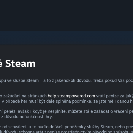
bě Steam
u ve službě Steam – a to z jakéhokoli důvodu. Třeba pokud Váš počít
po zažádání na stránkách
help.steampowered.com
vrátí peníze za ja
. V případě her musí být dále splněna podmínka, že jste měli danou 
 peněz, avšak i když je nesplníte, můžete stále zažádat o vrácení 
 z důvodu nefunkčnosti hry.
od schválení, a to buďto do Vaší peněženky služby Steam, nebo prostř
 důvodu schopna vrátit peníze prostřednictvím původního způsobu pl