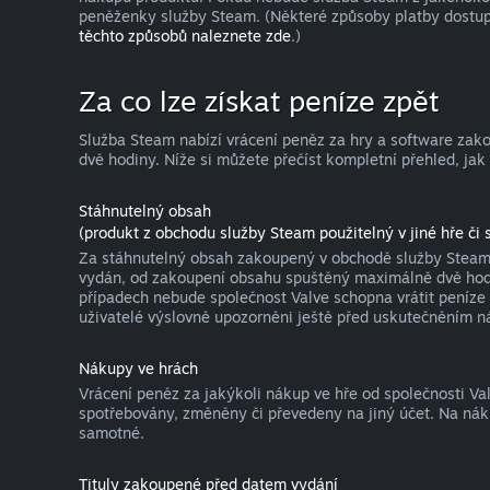
peněženky služby Steam. (Některé způsoby platby dostup
těchto způsobů naleznete zde
.)
Za co lze získat peníze zpět
Služba Steam nabízí vrácení peněz za hry a software za
dvě hodiny. Níže si můžete přečíst kompletní přehled, jak
Stáhnutelný obsah
(produkt z obchodu služby Steam použitelný v jiné hře či s
Za stáhnutelný obsah zakoupený v obchodě služby Steam l
vydán, od zakoupení obsahu spuštěný maximálně dvě hodin
případech nebude společnost Valve schopna vrátit peníze 
uživatelé výslovně upozorněni ještě před uskutečněním n
Nákupy ve hrách
Vrácení peněz za jakýkoli nákup ve hře od společnosti V
spotřebovány, změněny či převedeny na jiný účet. Na nák
samotné.
Tituly zakoupené před datem vydání