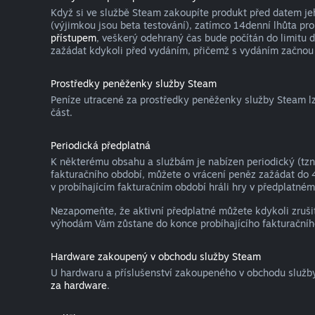
Když si ve službě Steam zakoupíte produkt před datem je
(výjimkou jsou beta testování), zatímco 14denní lhůta pro
přístupem
, veškerý odehraný čas bude počítán do limitu 
zažádat kdykoli před vydáním, přičemž s vydáním začnou 
Prostředky peněženky služby Steam
Peníze utracené za prostředky peněženky služby Steam lze
část.
Periodická předplatná
K některému obsahu a službám je nabízen periodický (tzn.
fakturačního období, můžete o vrácení peněz zažádat do 
v probíhajícím fakturačním období hráli hry v předplatném 
Nezapomeňte, že aktivní předplatné můžete kdykoli zruši
výhodám Vám zůstane do konce probíhajícího fakturačníh
Hardware zakoupený v obchodu služby Steam
U hardwaru a příslušenství zakoupeného v obchodu služb
za hardware
.