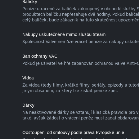
Balíčky
Peníze utracené za balíček zakoupený v obchodě služby St
produktech balíčku nepřesahuje dvě hodiny. Pokud balíček
celý balíček, bude zákazník na tuto skutečnost upozorněn
Nákupy uskutečněné mimo službu Steam
Společnost Valve nemůže vracet peníze za nákupy uskute
Ban ochrany VAC
Pokud je uživatel ve hře zabanován ochranou Valve Anti-C
Videa
Za videa (tedy filmy, krátké filmy, seriály, epizody a tut
jiným obsahem, za který lze získat peníze zpět.
Dárky
Na neaktivované dárky se vztahují klasická pravidla pro 
také, avšak žádost o vrácení peněz musí zadat obdarovaný
Odstoupení od smlouvy podle práva Evropské unie