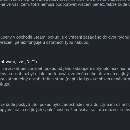
né ve Vaší zemi totiž nemusí podporovat vracení peněz, takže bude 
koupený v obchodě Steam, pokud je o vrácení zažádáno do dvou týdnů
 vracení peněz funguje u ostatních typů nákupů.
oftwaru, tzv. „DLC“)
ze získat peníze zpět, pokud od jeho zakoupení uplynulo maximálně č
y a obsah nebyl nijak spotřebován, změněn nebo převeden na jiný úče
za stáhnutelný obsah třetích stran (například pokud obsah nenávratn
ákupu.
alve bude poskytnuto, pokud byla žádost odeslána do čtyřiceti osmi 
upy ve hrách od jiných společností než od Valve se tato možnost nev