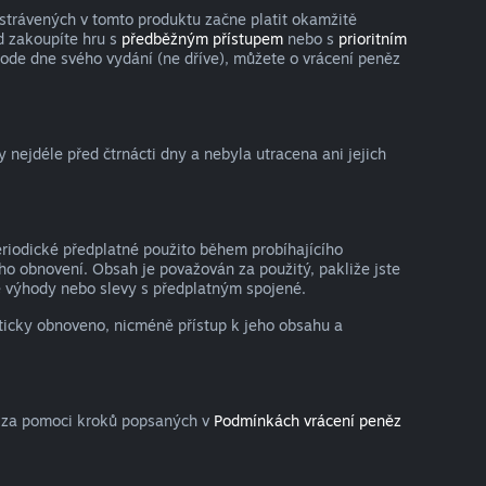
strávených v tomto produktu začne platit okamžitě
d zakoupíte hru s
předběžným přístupem
nebo s
prioritním
 ode dne svého vydání (ne dříve), můžete o vrácení peněz
nejdéle před čtrnácti dny a nebyla utracena ani jejich
eriodické předplatné použito během probíhajícího
o obnovení. Obsah je považován za použitý, pakliže jste
lné výhody nebo slevy s předplatným spojené.
aticky obnoveno, nicméně přístup k jeho obsahu a
a za pomoci kroků popsaných v
Podmínkách vrácení peněz