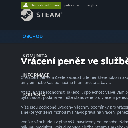
Nainstalovat Steam
přihlásit se
|
jazyk
OBCHOD
KOMUNITA
Vrácení peněz ve služ
INFORMACE
O vrácení peněz můžete zažádat u téměř kteréhokoli nákup
omylem nebo Vás po hodině hraní přestala bavit.
Ať už je Vaše rozhodnutí jakékoli, společnost Valve Vám 
PODPORA
byla žádost podána ve lhůtě stanovené pro vrácení peněz
Níže jsou podrobně uvedeny všechny podmínky pro vrácení
z některých zemí mohou mít navíc práva na vrácení peněz
Peníze Vám budou v plné výši navráceny do jednoho týdne 
nákupu produktu. Pokud nebude služba Steam z jakéhokoli