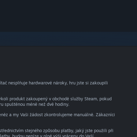
ač nesplňuje hardwarové nároky, hru jste si zakoupili
kýkoli produkt zakoupený v obchodě služby Steam, pokud
hru spuštěnou méně než dvě hodiny.
peněz a my Vaši žádost zkontrolujeme manuálně. Zákazníci
ednictvím stejného způsobu platby, jaký jste použili při
atby, budou peníze v plné výši vráceny do Vaší