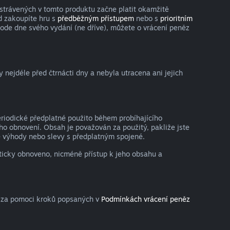
strávených v tomto produktu začne platit okamžitě
d zakoupíte hru s
předběžným přístupem
nebo s
prioritním
 ode dne svého vydání (ne dříve), můžete o vrácení peněz
nejdéle před čtrnácti dny a nebyla utracena ani jejich
eriodické předplatné použito během probíhajícího
o obnovení. Obsah je považován za použitý, pakliže jste
lné výhody nebo slevy s předplatným spojené.
aticky obnoveno, nicméně přístup k jeho obsahu a
a za pomoci kroků popsaných v
Podmínkách vrácení peněz