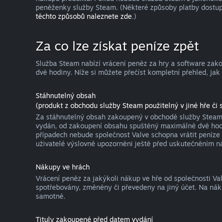
peněženky služby Steam. (Některé způsoby platby dostup
těchto způsobů naleznete zde
.)
Za co lze získat peníze zpět
Služba Steam nabízí vrácení peněz za hry a software za
dvě hodiny. Níže si můžete přečíst kompletní přehled, jak
Stáhnutelný obsah
(produkt z obchodu služby Steam použitelný v jiné hře či s
Za stáhnutelný obsah zakoupený v obchodě služby Steam l
vydán, od zakoupení obsahu spuštěný maximálně dvě hodin
případech nebude společnost Valve schopna vrátit peníze 
uživatelé výslovně upozorněni ještě před uskutečněním n
Nákupy ve hrách
Vrácení peněz za jakýkoli nákup ve hře od společnosti V
spotřebovány, změněny či převedeny na jiný účet. Na nák
samotné.
Tituly zakoupené před datem vydání