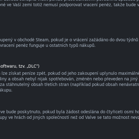
né ve Vaší zemi totiž nemusí podporovat vracení peněz, takže bude 
koupený v obchodě Steam, pokud je o vrácení zažádáno do dvou týdnů
 vracení peněz funguje u ostatních typů nákupů.
oftwaru, tzv. „DLC“)
ze získat peníze zpět, pokud od jeho zakoupení uplynulo maximálně č
y a obsah nebyl nijak spotřebován, změněn nebo převeden na jiný úče
za stáhnutelný obsah třetích stran (například pokud obsah nenávratn
ákupu.
alve bude poskytnuto, pokud byla žádost odeslána do čtyřiceti osmi 
upy ve hrách od jiných společností než od Valve se tato možnost nev