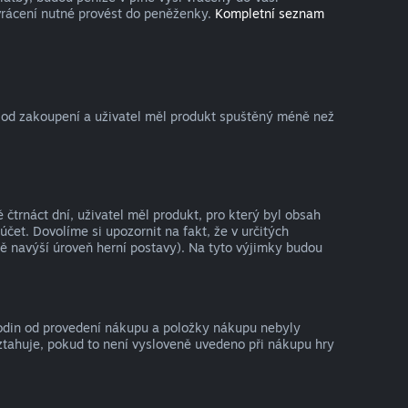
vrácení nutné provést do peněženky.
Kompletní seznam
 od zakoupení a uživatel měl produkt spuštěný méně než
trnáct dní, uživatel měl produkt, pro který byl obsah
t. Dovolíme si upozornit na fakt, že v určitých
ě navýší úroveň herní postavy). Na tyto výjimky budou
hodin od provedení nákupu a položky nákupu nebyly
ztahuje, pokud to není vysloveně uvedeno při nákupu hry