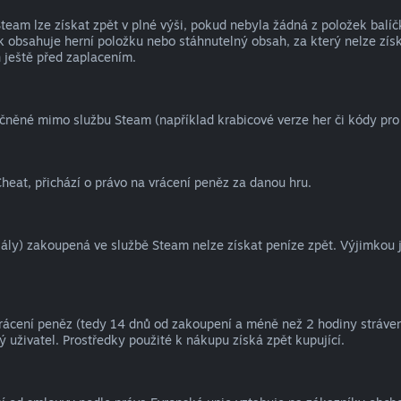
eam lze získat zpět v plné výši, pokud nebyla žádná z položek balíč
 obsahuje herní položku nebo stáhnutelný obsah, za který nelze získ
 ještě před zaplacením.
čněné mimo službu Steam (například krabicové verze her či kódy pr
heat, přichází o právo na vrácení peněz za danou hru.
oriály) zakoupená ve službě Steam nelze získat peníze zpět. Výjimkou 
vrácení peněz (tedy 14 dnů od zakoupení a méně než 2 hodiny strávené
 uživatel. Prostředky použité k nákupu získá zpět kupující.