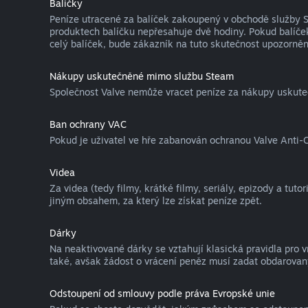
Balíčky
Peníze utracené za balíček zakoupený v obchodě služby St
produktech balíčku nepřesahuje dvě hodiny. Pokud balíček
celý balíček, bude zákazník na tuto skutečnost upozorněn
Nákupy uskutečněné mimo službu Steam
Společnost Valve nemůže vracet peníze za nákupy uskute
Ban ochrany VAC
Pokud je uživatel ve hře zabanován ochranou Valve Anti-C
Videa
Za videa (tedy filmy, krátké filmy, seriály, epizody a tut
jiným obsahem, za který lze získat peníze zpět.
Dárky
Na neaktivované dárky se vztahují klasická pravidla pro 
také, avšak žádost o vrácení peněz musí zadat obdarovaný
Odstoupení od smlouvy podle práva Evropské unie