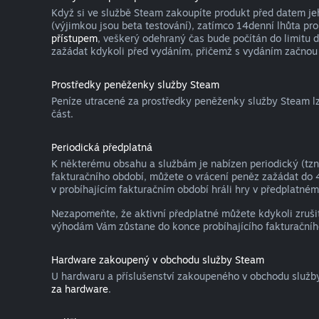
Když si ve službě Steam zakoupíte produkt před datem je
(výjimkou jsou beta testování), zatímco 14denní lhůta pro
přístupem
, veškerý odehraný čas bude počítán do limitu 
zažádat kdykoli před vydáním, přičemž s vydáním začnou 
Prostředky peněženky služby Steam
Peníze utracené za prostředky peněženky služby Steam lze
část.
Periodická předplatná
K některému obsahu a službám je nabízen periodický (tzn.
fakturačního období, můžete o vrácení peněz zažádat do 
v probíhajícím fakturačním období hráli hry v předplatném 
Nezapomeňte, že aktivní předplatné můžete kdykoli zruši
výhodám Vám zůstane do konce probíhajícího fakturačníh
Hardware zakoupený v obchodu služby Steam
U hardwaru a příslušenství zakoupeného v obchodu služb
za hardware
.