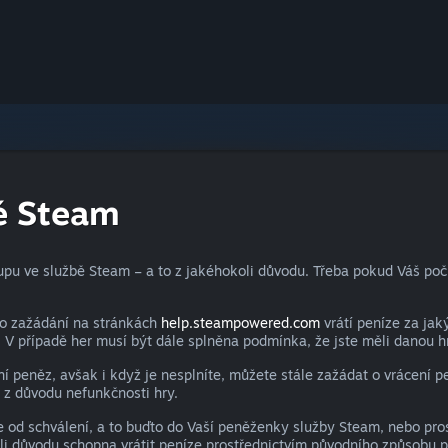
bě Steam
u ve službě Steam – a to z jakéhokoli důvodu. Třeba pokud Váš počít
po zažádání na stránkách
help.steampowered.com
vrátí peníze za ja
. V případě her musí být dále splněna podmínka, že jste měli danou 
 peněz, avšak i když je nesplníte, můžete stále zažádat o vrácení 
 z důvodu nefunkčnosti hry.
od schválení, a to buďto do Vaší peněženky služby Steam, nebo prostř
 důvodu schopna vrátit peníze prostřednictvím původního způsobu pl