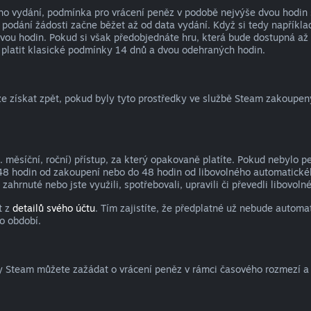
ho vydání, podmínka pro vrácení peněz v podobě nejvýše dvou hodin 
 podání žádosti začne běžet až od data vydání. Když si tedy napříkla
dvou hodin. Pokud si však předobjednáte hru, která bude dostupná až
platit klasické podmínky 14 dnů a dvou odehraných hodin.
 získat zpět, pokud byly tyto prostředky ve službě Steam zakoupeny 
 měsíční, roční) přístup, za který opakovaně platíte. Pokud nebylo p
48 hodin od zakoupení nebo do 48 hodin od libovolného automatickéh
zahrnuté nebo jste využili, spotřebovali, upravili či převedli libovo
t z
detailů svého účtu
. Tím zajistíte, že předplatné už nebude autom
o období.
y Steam můžete zažádat o vrácení peněz v rámci časového rozmezí 