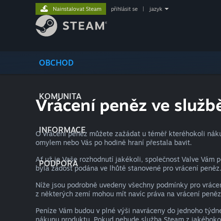
Nainstalovat Steam
přihlásit se
|
jazyk
OBCHOD
KOMUNITA
Vrácení peněz ve služ
INFORMACE
O vrácení peněz můžete zažádat u téměř kteréhokoli nákup
omylem nebo Vás po hodině hraní přestala bavit.
Ať už je Vaše rozhodnutí jakékoli, společnost Valve Vám 
PODPORA
byla žádost podána ve lhůtě stanovené pro vrácení peněz
Níže jsou podrobně uvedeny všechny podmínky pro vrácení
z některých zemí mohou mít navíc práva na vrácení peněz
Peníze Vám budou v plné výši navráceny do jednoho týdne 
nákupu produktu. Pokud nebude služba Steam z jakéhokoli