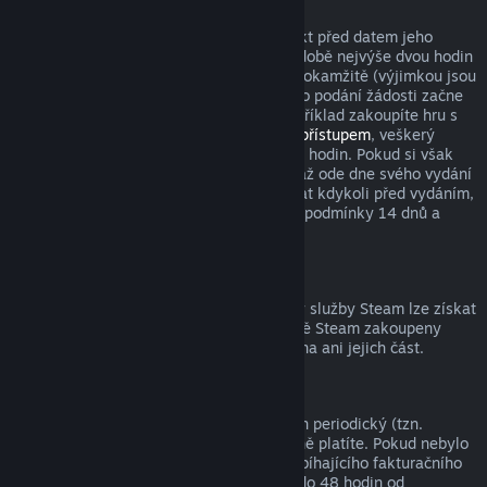
Tituly zakoupené před datem vydání
Když si ve službě Steam zakoupíte produkt před datem jeho
vydání, podmínka pro vrácení peněz v podobě nejvýše dvou hodin
strávených v tomto produktu začne platit okamžitě (výjimkou jsou
beta testování), zatímco 14denní lhůta pro podání žádosti začne
běžet až od data vydání. Když si tedy například zakoupíte hru s
předběžným přístupem
nebo s
prioritním přístupem
, veškerý
odehraný čas bude počítán do limitu dvou hodin. Pokud si však
předobjednáte hru, která bude dostupná až ode dne svého vydání
(ne dříve), můžete o vrácení peněz zažádat kdykoli před vydáním,
přičemž s vydáním začnou platit klasické podmínky 14 dnů a
dvou odehraných hodin.
Prostředky peněženky služby Steam
Peníze utracené za prostředky peněženky služby Steam lze získat
zpět, pokud byly tyto prostředky ve službě Steam zakoupeny
nejdéle před čtrnácti dny a nebyla utracena ani jejich část.
Periodická předplatná
K některému obsahu a službám je nabízen periodický (tzn.
měsíční, roční) přístup, za který opakovaně platíte. Pokud nebylo
periodické předplatné použito během probíhajícího fakturačního
období, můžete o vrácení peněz zažádat do 48 hodin od