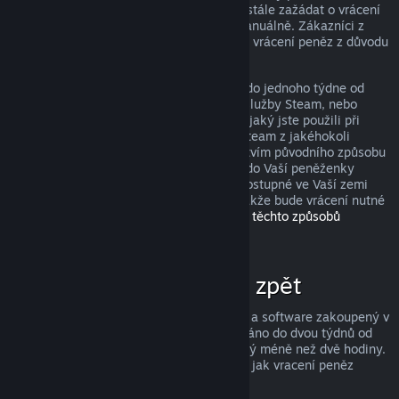
peněz, avšak i když je nesplníte, můžete stále zažádat o vrácení
peněz a my Vaši žádost zkontrolujeme manuálně. Zákazníci z
některých zemí mohou mít navíc práva na vrácení peněz z důvodu
nefunkčnosti hry.
Peníze Vám budou v plné výši navráceny do jednoho týdne od
schválení, a to buďto do Vaší peněženky služby Steam, nebo
prostřednictvím stejného způsobu platby, jaký jste použili při
nákupu produktu. Pokud nebude služba Steam z jakéhokoli
důvodu schopna vrátit peníze prostřednictvím původního způsobu
platby, budou peníze v plné výši vráceny do Vaší peněženky
služby Steam. (Některé způsoby platby dostupné ve Vaší zemi
totiž nemusí podporovat vracení peněz, takže bude vrácení nutné
provést do peněženky.
Kompletní seznam těchto způsobů
naleznete zde
.)
Za co lze získat peníze zpět
Služba Steam nabízí vrácení peněz za hry a software zakoupený v
obchodě Steam, pokud je o vrácení zažádáno do dvou týdnů od
zakoupení a uživatel měl produkt spuštěný méně než dvě hodiny.
Níže si můžete přečíst kompletní přehled, jak vracení peněz
funguje u ostatních typů nákupů.