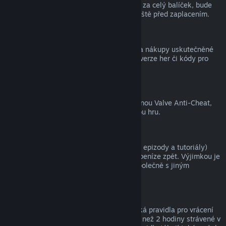
zpět, a tím pádem nelze získat peníze ani za celý balíček, bude
zákazník na tuto skutečnost upozorněn ještě před zaplacením.
Nákupy uskutečněné mimo službu Steam
Společnost Valve nemůže vracet peníze za nákupy uskutečněné
mimo službu Steam (například krabicové verze her či kódy pro
peněženku služby Steam).
Ban ochrany VAC
Pokud je uživatel ve hře zabanován ochranou Valve Anti-Cheat,
přichází o právo na vrácení peněz za danou hru.
Videa
Za videa (tedy filmy, krátké filmy, seriály, epizody a tutoriály)
zakoupená ve službě Steam nelze získat peníze zpět. Výjimkou je
případ, kdy bylo video součástí balíčku společně s jiným
obsahem, za který lze získat peníze zpět.
Dárky
Na neaktivované dárky se vztahují klasická pravidla pro vrácení
peněz (tedy 14 dnů od zakoupení a méně než 2 hodiny strávené v