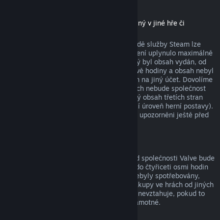
Stáhnutelný obsah
(produkt z obchodu služby Steam použitelný v jiné hře či
softwaru, tzv. „DLC“)
Za stáhnutelný obsah zakoupený v obchodě služby Steam lze
získat peníze zpět, pokud od jeho zakoupení uplynulo maximálně
čtrnáct dní, uživatel měl produkt, pro který byl obsah vydán, od
zakoupení obsahu spuštěný maximálně dvě hodiny a obsah nebyl
nijak spotřebován, změněn nebo převeden na jiný účet. Dovolíme
si upozornit na fakt, že v určitých případech nebude společnost
Valve schopna vrátit peníze za stáhnutelný obsah třetích stran
(například pokud obsah nenávratně navýší úroveň herní postavy).
Na tyto výjimky budou uživatelé výslovně upozorněni ještě před
uskutečněním nákupu.
Nákupy ve hrách
Vrácení peněz za jakýkoli nákup ve hře od společnosti Valve bude
poskytnuto, pokud byla žádost odeslána do čtyřiceti osmi hodin
od provedení nákupu a položky nákupu nebyly spotřebovány,
změněny či převedeny na jiný účet. Na nákupy ve hrách od jiných
společností než od Valve se tato možnost nevztahuje, pokud to
není vysloveně uvedeno při nákupu hry samotné.