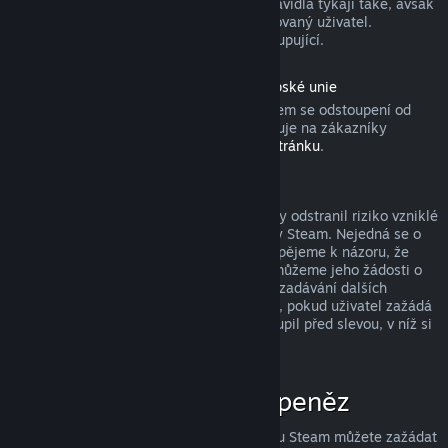
produktu). Aktivovaných dárků se tato pravidla týkají také, avšak
žádost o vrácení peněz musí zadat obdarovaný uživatel.
Prostředky použité k nákupu získá zpět kupující.
Odstoupení od smlouvy podle práva Evropské unie
Pokud se chcete dozvědět, jakým způsobem se odstoupení od
smlouvy podle práva Evropské unie vztahuje na zákazníky
obchodu služby Steam, přejděte na
tuto stránku
.
Zneužití a jeho potrestání
Systém vracení peněz byl navržen tak, aby odstranil riziko vzniklé
při nakupování produktů v obchodě služby Steam. Nejedná se o
způsob, jak získat hry zdarma! Pokud dospějeme k názoru, že
některý uživatel tento systém zneužívá, můžeme jeho žádosti o
vrácení peněz zamítnout a znemožnit mu zadávání dalších
žádostí. Za zneužití nepovažujeme případ, pokud uživatel zažádá
o vrácení peněz za produkt, který si zakoupil před slevou, v níž si
ten stejný produkt koupí za nižší cenu.
Jak zažádat o vrácení peněz
O vrácení peněz či jinou pomoc se službou Steam můžete zažádat