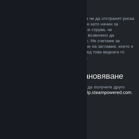
Злоупотреба
Възстановявания са предназначени, така че да отстранят риска
от закупуването на заглавия в Steam, а не като начин за
придобиване на безплатни игри. Ако ни се струва, че
злоупотребявате с възстановяванията, е възможно да
преустановим тяхното предлагане за Вас. Не считаме за
злоупотреба, ако изискате възстановяване на заглавие, което е
закупено точно преди разпродажба, а след това веднага го
закупите повторно при намалената цена.
Как да изискате възстановяване
Можете да изискате възстановяване или да получите друго
съдействие с покупките Ви в Steam от
help.steampowered.com
.
Последно обновена 23 април 2024
© Valve Corporation. Всички права запазени. Всички
търговски марки принадлежат на съответните им
собственици в САЩ и други страни.
Декларация за
поверителност
|
Юридическа информация
|