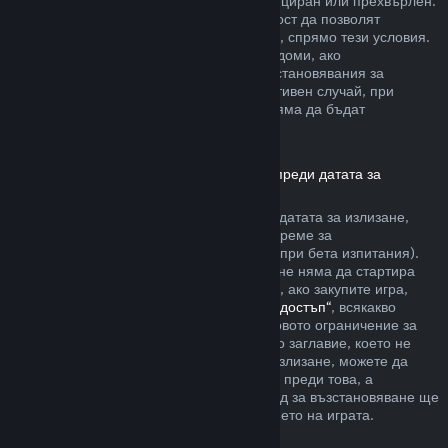
артикула да не е бил използван, модифициран или прехвърлен.
Другите разработчици ще имат възможност да позволят
възстановявания за артикули в игрите си, спрямо тези условия.
По време на покупката Steam ще Ви уведоми, ако
разработчикът е решил да предлага възстановявания за
артикула в играта, който купувате. В противен случай, при
покупките в игри, които не са на Valve, няма да бъдат
възстановявани през Steam.
Възстановявания за заглавия, закупени преди датата за
излизане
Когато закупите заглавие в Steam преди датата за излизане,
двучасовото ограничение на игралното време за
възстановяване ще е приложимо (освен при бета изпитания).
Но 14-дневният период за възстановяване няма да стартира
преди датата за излизане. Ето например, ако закупите игра,
която е в
„Ранен достъп“
или
„Разширен достъп“
, всякакво
игрално време ще се отчита към двучасовото ограничение за
възстановяване. Ако предплатите дадено заглавие, което не
може да бъде пускано преди датата за излизане, можете да
изискате възстановяване по всяко време преди това, а
стандартният 14-дневен/двучасов период за възстановяване ще
се прилага, считано от датата за излизането на играта.