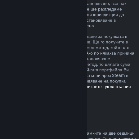
извън описаните от нас правила за възстановяване, все пак
можете да изискате възстановяване и ние ще разгледаме
случая. Възможно е потребителите в някои юрисдикции да
разполагат с допълнителни права за възстановяване в
обстоятелства, при които играта е дефектна.
Ще Ви бъде отпуснато пълно възстановяване за покупката в
рамките на една седмица след одобрение. Ще го получите в
Steam портфейла или чрез същия платежен метод, който сте
използвали, за да направите покупката. Ако по някаква причина,
Steam няма възможност да отпусне възстановяване
посредством първоначалния платежен метод, то цялата сума
ще бъде предоставена като кредит към Steam портфейла Ви.
(Възможно е някои платежни методи, достъпни чрез Steam в
държавата Ви, да не поддържат възстановяване на покупка
обратно към първоначалния източник.
Кликнете тук за пълния
списък
.)
Къде са приложими
възстановяванията
Steam възстановяването се предлага в рамките на две седмици
от покупката и при под два часа игрално време. То е приложимо