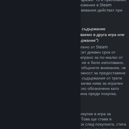
както за игри, така и при софтуерни приложения в Steam
магазина. Ето обзор за това как възстановявания действат при
други типове покупки.
Възстановявания на сумата за сваляемо съдържание
(Съдържание от Steam магазина, използваемо в друга игра или
софтуерно приложение, „Сваляемо съдържание“)
Сумата за сваляемото съдържание, закупено от Steam
магазина, се възстановява в четиринадесет дневен срок от
покупката, и ако съответното заглавие е играно за по-малко от
два часа, след транзакцията. Стига то да не е било използвано,
модифицирано или прехвърлено. Моля, обърнете внимание, че
в някои случаи Steam няма да има възможност за предоставяне
на възстановявания при някои сваляеми съдържания от трети
страни (например, ако то необратимо покачва нива за игрален
персонаж). Тези изключения ще бъдат ясно обозначени като
невъзстановими на страницата им магазина преди покупка.
Възстановявания за покупки в игра
Steam ще предлага възстановяване на покупки в игра за
всякакви заглавия разработени от Valve. Това ще става в
рамките на четиридесет и осем часов срок след покупката, стига