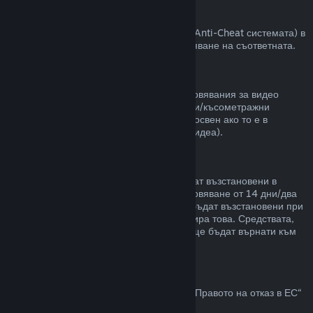
VAC забрани
Ако сте получили забрана от VAC (Valve Anti-Cheat системата) в
някоя игра, губите правото за възстановяване на съответната.
Видео съдържание
Неспособни сме да предлагаме възстановявания за видео
съдържание в Steam (пр. пълнометражни/късометражни
филми, сериали, епизоди и упътвания), освен ако то е в
комплект с други продукти (които не са видеа).
Възстановявания на подаръци
Неупотребените подаръци могат да бъдат възстановени в
рамките на стандартния срок за възстановяване от 14 дни/два
часа. Употребените подаръци могат да бъдат възстановени при
същите условия, ако получателят инициира това. Средствата,
използвани за закупуване на подаръка, ще бъдат върнати към
първоначалния купувач.
Право на отказ в ЕС
За обяснение относно това как действа „Правото на отказ в ЕС“
за Steam клиентите,
кликнете тук
.