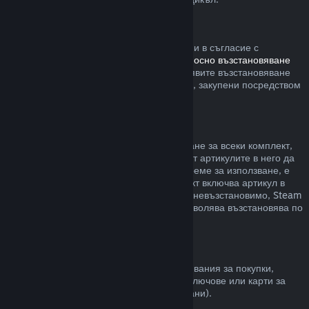
Steam хардуер
В рамките на приемлив времеви период и в съгласие с
процесите, определени в
политиката относно възстановяване
на сумата за хардуер
, Вие можете да заявите възстановяване
на сумата за Steam хардуер и аксесоари, закупени посредством
Steam.
Възстановявания на комплекти
Можете да получите пълно възстановяване за всеки комплект,
закупен в Steam магазина. Стига никой от артикулите в него да
не е бил прехвърлен и ако общото им време за използване, е
по-малко от два часа. Ако даден комплект включва артикул в
игра или сваляемо съдържание, което е невъзстановимо, Steam
ще Ви уведоми дали целия комплект позволява възстановява по
време на разплащането.
Покупки, направени извън Steam
Valve не може да предостави възстановявания за покупки,
направени извън Steam (например, CD ключове или карти за
Steam портфейла закупени от трети страни).