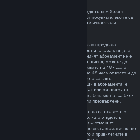
Възстановявания към Steam портфейла
Може да изискате възстановяване на средства към Steam
портфейл в четиринадесет дневен срок от покупката, ако те са
били закупени в Steam и все още не сте ги използвали.
Подновяеми абонаменти
За някои видове съдържание и услуги Steam предлага
периодичен (напр. месечен, годишен) достъп със заплащане
чрез повтарящо таксуване. Ако подновяемият абонамент не е
използван по време на текущия платежен цикъл, можете да
поискате възстановяване на цената в рамките на 48 часа от
първоначалната покупка или в рамките на 48 часа от което и да
е автоматично подновяване. Съдържанието се счита
използвано, ако някоя от игрите, попадащи в абонамента, е
била играна през текущия платежен цикъл, или ако някои от
привилегиите или отстъпките, включени в абонамента, са били
използвани, изразходвани, променени или прехвърлени.
Моля, обърнете внимание, че Вие можете да се откажете от
даден активен абонамент по всяко време, като отидете в
подробности за Вашия акаунт
. Щом веднъж отмените
абонамента си, той вече няма да се подновява автоматично, но
Вие ще запазите достъп до съдържанието и привилегиите в
него до края на Вашия текущ платежен цикъл.