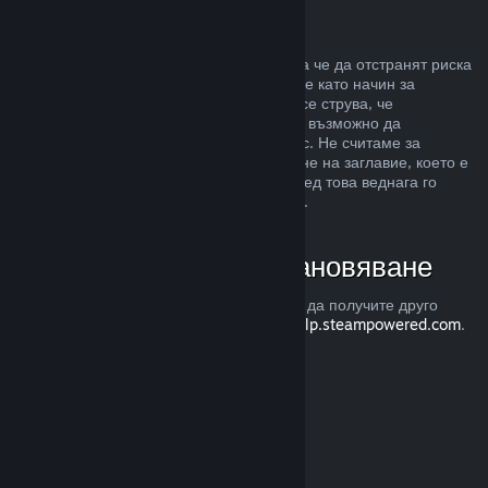
Злоупотреба
Възстановявания са предназначени, така че да отстранят риска
от закупуването на заглавия в Steam, а не като начин за
придобиване на безплатни игри. Ако ни се струва, че
злоупотребявате с възстановяванията, е възможно да
преустановим тяхното предлагане за Вас. Не считаме за
злоупотреба, ако изискате възстановяване на заглавие, което е
закупено точно преди разпродажба, а след това веднага го
закупите повторно при намалената цена.
Как да изискате възстановяване
Можете да изискате възстановяване или да получите друго
съдействие с покупките Ви в Steam от
help.steampowered.com
.
Последно обновена 23 април 2024
© Valve Corporation. Всички права запазени. Всички
търговски марки принадлежат на съответните им
собственици в САЩ и други страни.
Декларация за
поверителност
|
Юридическа информация
|