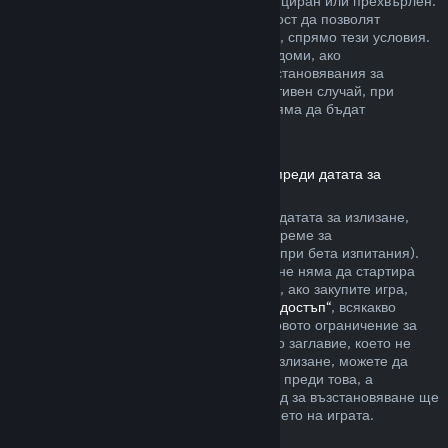
артикула да не е бил използван, модифициран или прехвърлен.
Другите разработчици ще имат възможност да позволят
възстановявания за артикули в игрите си, спрямо тези условия.
По време на покупката Steam ще Ви уведоми, ако
разработчикът е решил да предлага възстановявания за
артикула в играта, който купувате. В противен случай, при
покупките в игри, които не са на Valve, няма да бъдат
възстановявани през Steam.
Възстановявания за заглавия, закупени преди датата за
излизане
Когато закупите заглавие в Steam преди датата за излизане,
двучасовото ограничение на игралното време за
възстановяване ще е приложимо (освен при бета изпитания).
Но 14-дневният период за възстановяване няма да стартира
преди датата за излизане. Ето например, ако закупите игра,
която е в
„Ранен достъп“
или
„Разширен достъп“
, всякакво
игрално време ще се отчита към двучасовото ограничение за
възстановяване. Ако предплатите дадено заглавие, което не
може да бъде пускано преди датата за излизане, можете да
изискате възстановяване по всяко време преди това, а
стандартният 14-дневен/двучасов период за възстановяване ще
се прилага, считано от датата за излизането на играта.