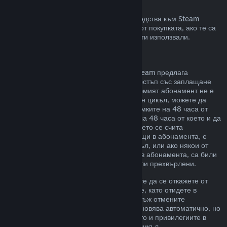
Възстановявания към Steam портфейла
Може да изискате възстановяване на средства към Steam
портфейл в четиринадесет дневен срок от покупката, ако те са
били закупени в Steam и все още не сте ги използвали.
Подновяеми абонаменти
За някои видове съдържание и услуги Steam предлага
периодичен (напр. месечен, годишен) достъп със заплащане
чрез повтарящо таксуване. Ако подновяемият абонамент не е
използван по време на текущия платежен цикъл, можете да
поискате възстановяване на цената в рамките на 48 часа от
първоначалната покупка или в рамките на 48 часа от което и да
е автоматично подновяване. Съдържанието се счита
използвано, ако някоя от игрите, попадащи в абонамента, е
била играна през текущия платежен цикъл, или ако някои от
привилегиите или отстъпките, включени в абонамента, са били
използвани, изразходвани, променени или прехвърлени.
Моля, обърнете внимание, че Вие можете да се откажете от
даден активен абонамент по всяко време, като отидете в
подробности за Вашия акаунт
. Щом веднъж отмените
абонамента си, той вече няма да се подновява автоматично, но
Вие ще запазите достъп до съдържанието и привилегиите в
него до края на Вашия текущ платежен цикъл.