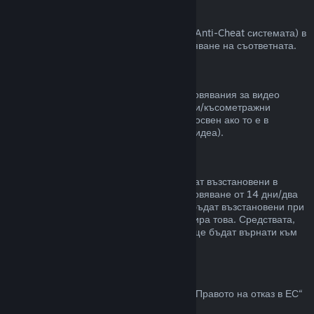
VAC забрани
Ако сте получили забрана от VAC (Valve Anti-Cheat системата) в
някоя игра, губите правото за възстановяване на съответната.
Видео съдържание
Неспособни сме да предлагаме възстановявания за видео
съдържание в Steam (пр. пълнометражни/късометражни
филми, сериали, епизоди и упътвания), освен ако то е в
комплект с други продукти (които не са видеа).
Възстановявания на подаръци
Неупотребените подаръци могат да бъдат възстановени в
рамките на стандартния срок за възстановяване от 14 дни/два
часа. Употребените подаръци могат да бъдат възстановени при
същите условия, ако получателят инициира това. Средствата,
използвани за закупуване на подаръка, ще бъдат върнати към
първоначалния купувач.
Право на отказ в ЕС
За обяснение относно това как действа „Правото на отказ в ЕС“
за Steam клиентите,
кликнете тук
.