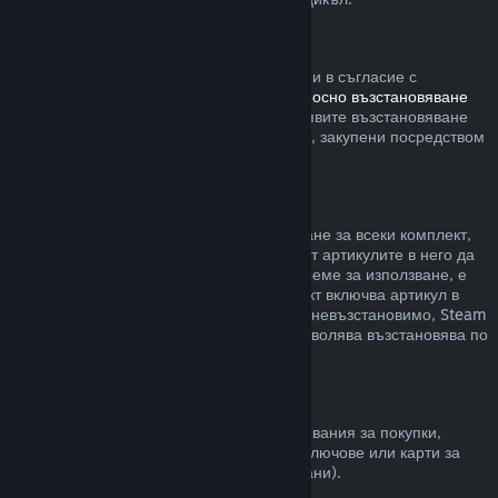
Steam хардуер
В рамките на приемлив времеви период и в съгласие с
процесите, определени в
политиката относно възстановяване
на сумата за хардуер
, Вие можете да заявите възстановяване
на сумата за Steam хардуер и аксесоари, закупени посредством
Steam.
Възстановявания на комплекти
Можете да получите пълно възстановяване за всеки комплект,
закупен в Steam магазина. Стига никой от артикулите в него да
не е бил прехвърлен и ако общото им време за използване, е
по-малко от два часа. Ако даден комплект включва артикул в
игра или сваляемо съдържание, което е невъзстановимо, Steam
ще Ви уведоми дали целия комплект позволява възстановява по
време на разплащането.
Покупки, направени извън Steam
Valve не може да предостави възстановявания за покупки,
направени извън Steam (например, CD ключове или карти за
Steam портфейла закупени от трети страни).