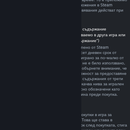
както за игри, така и при софтуерни приложения в Steam
магазина. Ето обзор за това как възстановявания действат при
други типове покупки.
Възстановявания на сумата за сваляемо съдържание
(Съдържание от Steam магазина, използваемо в друга игра или
софтуерно приложение, „Сваляемо съдържание“)
Сумата за сваляемото съдържание, закупено от Steam
магазина, се възстановява в четиринадесет дневен срок от
покупката, и ако съответното заглавие е играно за по-малко от
два часа, след транзакцията. Стига то да не е било използвано,
модифицирано или прехвърлено. Моля, обърнете внимание, че
в някои случаи Steam няма да има възможност за предоставяне
на възстановявания при някои сваляеми съдържания от трети
страни (например, ако то необратимо покачва нива за игрален
персонаж). Тези изключения ще бъдат ясно обозначени като
невъзстановими на страницата им магазина преди покупка.
Възстановявания за покупки в игра
Steam ще предлага възстановяване на покупки в игра за
всякакви заглавия разработени от Valve. Това ще става в
рамките на четиридесет и осем часов срок след покупката, стига