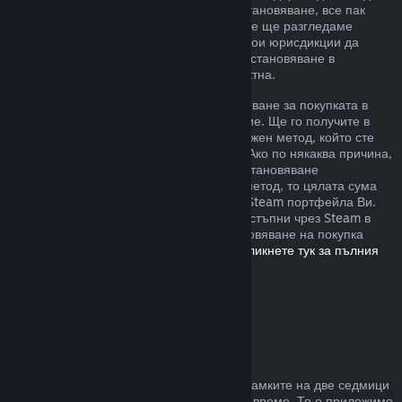
извън описаните от нас правила за възстановяване, все пак
можете да изискате възстановяване и ние ще разгледаме
случая. Възможно е потребителите в някои юрисдикции да
разполагат с допълнителни права за възстановяване в
обстоятелства, при които играта е дефектна.
Ще Ви бъде отпуснато пълно възстановяване за покупката в
рамките на една седмица след одобрение. Ще го получите в
Steam портфейла или чрез същия платежен метод, който сте
използвали, за да направите покупката. Ако по някаква причина,
Steam няма възможност да отпусне възстановяване
посредством първоначалния платежен метод, то цялата сума
ще бъде предоставена като кредит към Steam портфейла Ви.
(Възможно е някои платежни методи, достъпни чрез Steam в
държавата Ви, да не поддържат възстановяване на покупка
обратно към първоначалния източник.
Кликнете тук за пълния
списък
.)
Къде са приложими
възстановяванията
Steam възстановяването се предлага в рамките на две седмици
от покупката и при под два часа игрално време. То е приложимо