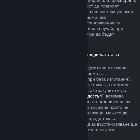
артикула да не е бил използван, модифициран или прехвърлен.
Другите разработчици ще имат възможност да позволят
възстановявания за артикули в игрите си, спрямо тези условия.
По време на покупката Steam ще Ви уведоми, ако
разработчикът е решил да предлага възстановявания за
артикула в играта, който купувате. В противен случай, при
покупките в игри, които не са на Valve, няма да бъдат
възстановявани през Steam.
Възстановявания за заглавия, закупени преди датата за
излизане
Когато закупите заглавие в Steam преди датата за излизане,
двучасовото ограничение на игралното време за
възстановяване ще е приложимо (освен при бета изпитания).
Но 14-дневният период за възстановяване няма да стартира
преди датата за излизане. Ето например, ако закупите игра,
която е в
„Ранен достъп“
или
„Разширен достъп“
, всякакво
игрално време ще се отчита към двучасовото ограничение за
възстановяване. Ако предплатите дадено заглавие, което не
може да бъде пускано преди датата за излизане, можете да
изискате възстановяване по всяко време преди това, а
стандартният 14-дневен/двучасов период за възстановяване ще
се прилага, считано от датата за излизането на играта.