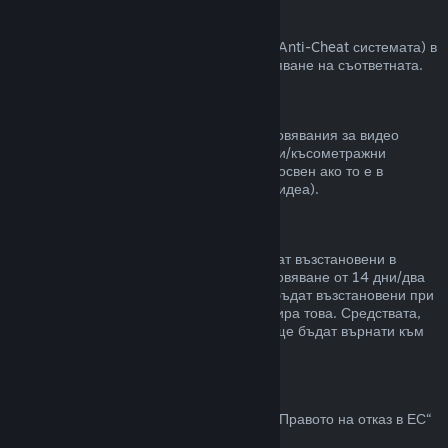
VAC забрани
Ако сте получили забрана от VAC (Valve Anti-Cheat системата) в
някоя игра, губите правото за възстановяване на съответната.
Видео съдържание
Неспособни сме да предлагаме възстановявания за видео
съдържание в Steam (пр. пълнометражни/късометражни
филми, сериали, епизоди и упътвания), освен ако то е в
комплект с други продукти (които не са видеа).
Възстановявания на подаръци
Неупотребените подаръци могат да бъдат възстановени в
рамките на стандартния срок за възстановяване от 14 дни/два
часа. Употребените подаръци могат да бъдат възстановени при
същите условия, ако получателят инициира това. Средствата,
използвани за закупуване на подаръка, ще бъдат върнати към
първоначалния купувач.
Право на отказ в ЕС
За обяснение относно това как действа „Правото на отказ в ЕС“
за Steam клиентите,
кликнете тук
.