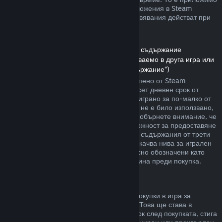
както за игри, така и при софтуерни приложения в Steam
магазина. Ето обзор за това как възстановявания действат при
други типове покупки.
Възстановявания на сумата за сваляемо съдържание
(Съдържание от Steam магазина, използваемо в друга игра или
софтуерно приложение, „Сваляемо съдържание“)
Сумата за сваляемото съдържание, закупено от Steam
магазина, се възстановява в четиринадесет дневен срок от
покупката, и ако съответното заглавие е играно за по-малко от
два часа, след транзакцията. Стига то да не е било използвано,
модифицирано или прехвърлено. Моля, обърнете внимание, че
в някои случаи Steam няма да има възможност за предоставяне
на възстановявания при някои сваляеми съдържания от трети
страни (например, ако то необратимо покачва нива за игрален
персонаж). Тези изключения ще бъдат ясно обозначени като
невъзстановими на страницата им магазина преди покупка.
Възстановявания за покупки в игра
Steam ще предлага възстановяване на покупки в игра за
всякакви заглавия разработени от Valve. Това ще става в
рамките на четиридесет и осем часов срок след покупката, стига