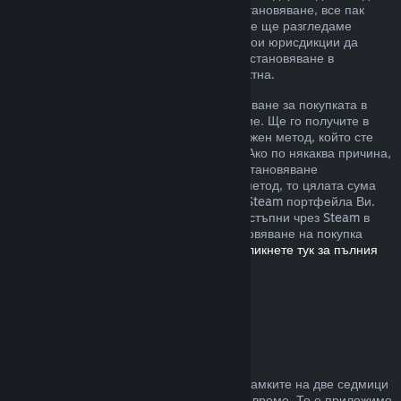
извън описаните от нас правила за възстановяване, все пак
можете да изискате възстановяване и ние ще разгледаме
случая. Възможно е потребителите в някои юрисдикции да
разполагат с допълнителни права за възстановяване в
обстоятелства, при които играта е дефектна.
Ще Ви бъде отпуснато пълно възстановяване за покупката в
рамките на една седмица след одобрение. Ще го получите в
Steam портфейла или чрез същия платежен метод, който сте
използвали, за да направите покупката. Ако по някаква причина,
Steam няма възможност да отпусне възстановяване
посредством първоначалния платежен метод, то цялата сума
ще бъде предоставена като кредит към Steam портфейла Ви.
(Възможно е някои платежни методи, достъпни чрез Steam в
държавата Ви, да не поддържат възстановяване на покупка
обратно към първоначалния източник.
Кликнете тук за пълния
списък
.)
Къде са приложими
възстановяванията
Steam възстановяването се предлага в рамките на две седмици
от покупката и при под два часа игрално време. То е приложимо