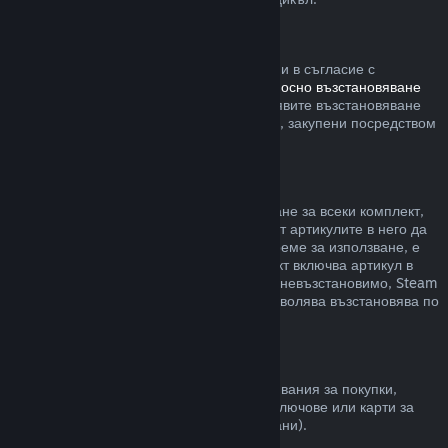
Steam хардуер
В рамките на приемлив времеви период и в съгласие с
процесите, определени в
политиката относно възстановяване
на сумата за хардуер
, Вие можете да заявите възстановяване
на сумата за Steam хардуер и аксесоари, закупени посредством
Steam.
Възстановявания на комплекти
Можете да получите пълно възстановяване за всеки комплект,
закупен в Steam магазина. Стига никой от артикулите в него да
не е бил прехвърлен и ако общото им време за използване, е
по-малко от два часа. Ако даден комплект включва артикул в
игра или сваляемо съдържание, което е невъзстановимо, Steam
ще Ви уведоми дали целия комплект позволява възстановява по
време на разплащането.
Покупки, направени извън Steam
Valve не може да предостави възстановявания за покупки,
направени извън Steam (например, CD ключове или карти за
Steam портфейла закупени от трети страни).