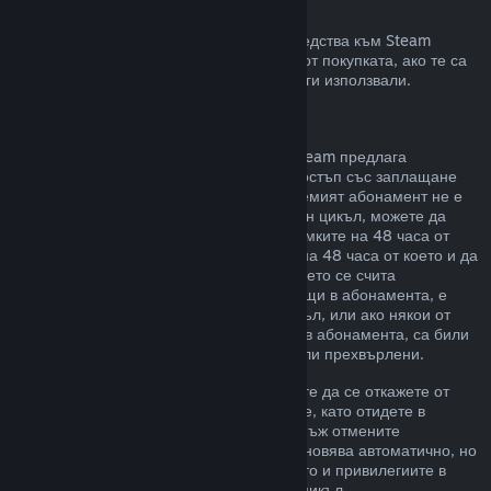
Възстановявания към Steam портфейла
Може да изискате възстановяване на средства към Steam
портфейл в четиринадесет дневен срок от покупката, ако те са
били закупени в Steam и все още не сте ги използвали.
Подновяеми абонаменти
За някои видове съдържание и услуги Steam предлага
периодичен (напр. месечен, годишен) достъп със заплащане
чрез повтарящо таксуване. Ако подновяемият абонамент не е
използван по време на текущия платежен цикъл, можете да
поискате възстановяване на цената в рамките на 48 часа от
първоначалната покупка или в рамките на 48 часа от което и да
е автоматично подновяване. Съдържанието се счита
използвано, ако някоя от игрите, попадащи в абонамента, е
била играна през текущия платежен цикъл, или ако някои от
привилегиите или отстъпките, включени в абонамента, са били
използвани, изразходвани, променени или прехвърлени.
Моля, обърнете внимание, че Вие можете да се откажете от
даден активен абонамент по всяко време, като отидете в
подробности за Вашия акаунт
. Щом веднъж отмените
абонамента си, той вече няма да се подновява автоматично, но
Вие ще запазите достъп до съдържанието и привилегиите в
него до края на Вашия текущ платежен цикъл.