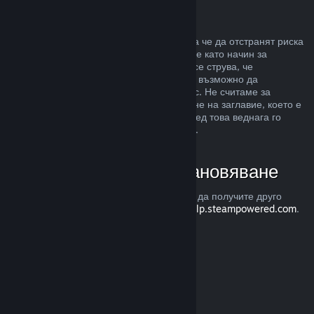
Злоупотреба
Възстановявания са предназначени, така че да отстранят риска
от закупуването на заглавия в Steam, а не като начин за
придобиване на безплатни игри. Ако ни се струва, че
злоупотребявате с възстановяванията, е възможно да
преустановим тяхното предлагане за Вас. Не считаме за
злоупотреба, ако изискате възстановяване на заглавие, което е
закупено точно преди разпродажба, а след това веднага го
закупите повторно при намалената цена.
Как да изискате възстановяване
Можете да изискате възстановяване или да получите друго
съдействие с покупките Ви в Steam от
help.steampowered.com
.
Последно обновена 23 април 2024
© Valve Corporation. Всички права запазени. Всички
търговски марки принадлежат на съответните им
собственици в САЩ и други страни.
Декларация за
поверителност
|
Юридическа информация
|