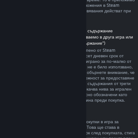
както за игри, така и при софтуерни приложения в Steam
магазина. Ето обзор за това как възстановявания действат при
други типове покупки.
Възстановявания на сумата за сваляемо съдържание
(Съдържание от Steam магазина, използваемо в друга игра или
софтуерно приложение, „Сваляемо съдържание“)
Сумата за сваляемото съдържание, закупено от Steam
магазина, се възстановява в четиринадесет дневен срок от
покупката, и ако съответното заглавие е играно за по-малко от
два часа, след транзакцията. Стига то да не е било използвано,
модифицирано или прехвърлено. Моля, обърнете внимание, че
в някои случаи Steam няма да има възможност за предоставяне
на възстановявания при някои сваляеми съдържания от трети
страни (например, ако то необратимо покачва нива за игрален
персонаж). Тези изключения ще бъдат ясно обозначени като
невъзстановими на страницата им магазина преди покупка.
Възстановявания за покупки в игра
Steam ще предлага възстановяване на покупки в игра за
всякакви заглавия разработени от Valve. Това ще става в
рамките на четиридесет и осем часов срок след покупката, стига