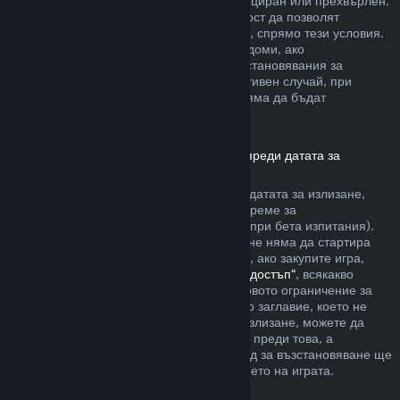
артикула да не е бил използван, модифициран или прехвърлен.
Другите разработчици ще имат възможност да позволят
възстановявания за артикули в игрите си, спрямо тези условия.
По време на покупката Steam ще Ви уведоми, ако
разработчикът е решил да предлага възстановявания за
артикула в играта, който купувате. В противен случай, при
покупките в игри, които не са на Valve, няма да бъдат
възстановявани през Steam.
Възстановявания за заглавия, закупени преди датата за
излизане
Когато закупите заглавие в Steam преди датата за излизане,
двучасовото ограничение на игралното време за
възстановяване ще е приложимо (освен при бета изпитания).
Но 14-дневният период за възстановяване няма да стартира
преди датата за излизане. Ето например, ако закупите игра,
която е в
„Ранен достъп“
или
„Разширен достъп“
, всякакво
игрално време ще се отчита към двучасовото ограничение за
възстановяване. Ако предплатите дадено заглавие, което не
може да бъде пускано преди датата за излизане, можете да
изискате възстановяване по всяко време преди това, а
стандартният 14-дневен/двучасов период за възстановяване ще
се прилага, считано от датата за излизането на играта.