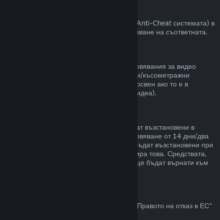
VAC забрани
Ако сте получили забрана от VAC (Valve Anti-Cheat системата) в
някоя игра, губите правото за възстановяване на съответната.
Видео съдържание
Неспособни сме да предлагаме възстановявания за видео
съдържание в Steam (пр. пълнометражни/късометражни
филми, сериали, епизоди и упътвания), освен ако то е в
комплект с други продукти (които не са видеа).
Възстановявания на подаръци
Неупотребените подаръци могат да бъдат възстановени в
рамките на стандартния срок за възстановяване от 14 дни/два
часа. Употребените подаръци могат да бъдат възстановени при
същите условия, ако получателят инициира това. Средствата,
използвани за закупуване на подаръка, ще бъдат върнати към
първоначалния купувач.
Право на отказ в ЕС
За обяснение относно това как действа „Правото на отказ в ЕС“
за Steam клиентите,
кликнете тук
.