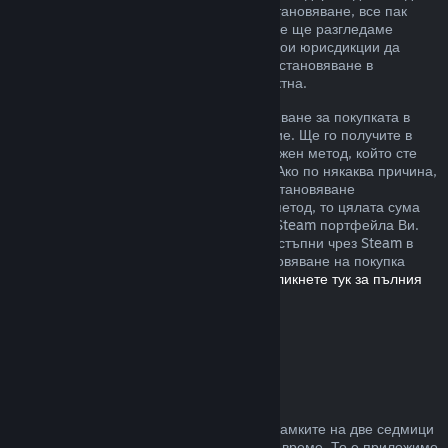
извън описаните от нас правила за възстановяване, все пак
можете да изискате възстановяване и ние ще разгледаме
случая. Възможно е потребителите в някои юрисдикции да
разполагат с допълнителни права за възстановяване в
обстоятелства, при които играта е дефектна.
Ще Ви бъде отпуснато пълно възстановяване за покупката в
рамките на една седмица след одобрение. Ще го получите в
Steam портфейла или чрез същия платежен метод, който сте
използвали, за да направите покупката. Ако по някаква причина,
Steam няма възможност да отпусне възстановяване
посредством първоначалния платежен метод, то цялата сума
ще бъде предоставена като кредит към Steam портфейла Ви.
(Възможно е някои платежни методи, достъпни чрез Steam в
държавата Ви, да не поддържат възстановяване на покупка
обратно към първоначалния източник.
Кликнете тук за пълния
списък
.)
Къде са приложими
възстановяванията
Steam възстановяването се предлага в рамките на две седмици
от покупката и при под два часа игрално време. То е приложимо