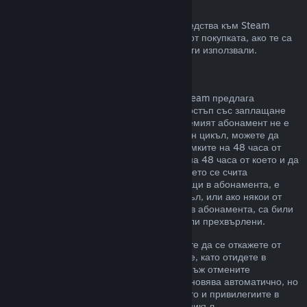
Възстановявания към Steam портфейла
Може да изискате възстановяване на средства към Steam
портфейл в четиринадесет дневен срок от покупката, ако те са
били закупени в Steam и все още не сте ги използвали.
Подновяеми абонаменти
За някои видове съдържание и услуги Steam предлага
периодичен (напр. месечен, годишен) достъп със заплащане
чрез повтарящо таксуване. Ако подновяемият абонамент не е
използван по време на текущия платежен цикъл, можете да
поискате възстановяване на цената в рамките на 48 часа от
първоначалната покупка или в рамките на 48 часа от което и да
е автоматично подновяване. Съдържанието се счита
използвано, ако някоя от игрите, попадащи в абонамента, е
била играна през текущия платежен цикъл, или ако някои от
привилегиите или отстъпките, включени в абонамента, са били
използвани, изразходвани, променени или прехвърлени.
Моля, обърнете внимание, че Вие можете да се откажете от
даден активен абонамент по всяко време, като отидете в
подробности за Вашия акаунт
. Щом веднъж отмените
абонамента си, той вече няма да се подновява автоматично, но
Вие ще запазите достъп до съдържанието и привилегиите в
него до края на Вашия текущ платежен цикъл.