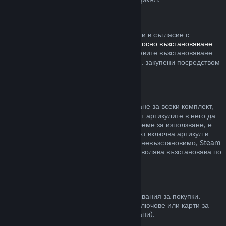
Steam хардуер
В рамките на приемлив времеви период и в съгласие с
процесите, определени в
политиката относно възстановяване
на сумата за хардуер
, Вие можете да заявите възстановяване
на сумата за Steam хардуер и аксесоари, закупени посредством
Steam.
Възстановявания на комплекти
Можете да получите пълно възстановяване за всеки комплект,
закупен в Steam магазина. Стига никой от артикулите в него да
не е бил прехвърлен и ако общото им време за използване, е
по-малко от два часа. Ако даден комплект включва артикул в
игра или сваляемо съдържание, което е невъзстановимо, Steam
ще Ви уведоми дали целия комплект позволява възстановява по
време на разплащането.
Покупки, направени извън Steam
Valve не може да предостави възстановявания за покупки,
направени извън Steam (например, CD ключове или карти за
Steam портфейла закупени от трети страни).