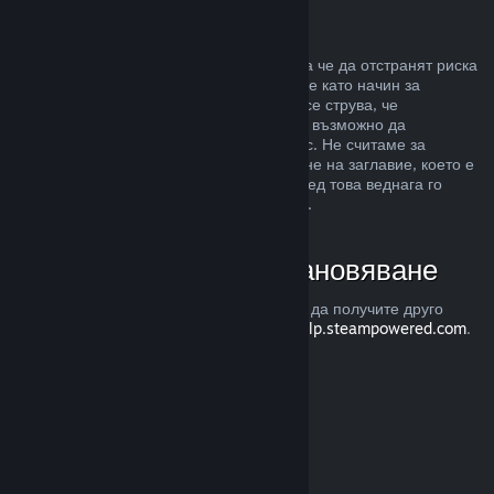
Злоупотреба
Възстановявания са предназначени, така че да отстранят риска
от закупуването на заглавия в Steam, а не като начин за
придобиване на безплатни игри. Ако ни се струва, че
злоупотребявате с възстановяванията, е възможно да
преустановим тяхното предлагане за Вас. Не считаме за
злоупотреба, ако изискате възстановяване на заглавие, което е
закупено точно преди разпродажба, а след това веднага го
закупите повторно при намалената цена.
Как да изискате възстановяване
Можете да изискате възстановяване или да получите друго
съдействие с покупките Ви в Steam от
help.steampowered.com
.
Последно обновена 23 април 2024
© Valve Corporation. Всички права запазени. Всички
търговски марки принадлежат на съответните им
собственици в САЩ и други страни.
Декларация за
поверителност
|
Юридическа информация
|