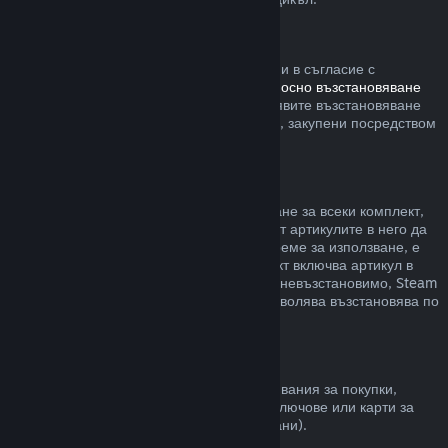
Steam хардуер
В рамките на приемлив времеви период и в съгласие с
процесите, определени в
политиката относно възстановяване
на сумата за хардуер
, Вие можете да заявите възстановяване
на сумата за Steam хардуер и аксесоари, закупени посредством
Steam.
Възстановявания на комплекти
Можете да получите пълно възстановяване за всеки комплект,
закупен в Steam магазина. Стига никой от артикулите в него да
не е бил прехвърлен и ако общото им време за използване, е
по-малко от два часа. Ако даден комплект включва артикул в
игра или сваляемо съдържание, което е невъзстановимо, Steam
ще Ви уведоми дали целия комплект позволява възстановява по
време на разплащането.
Покупки, направени извън Steam
Valve не може да предостави възстановявания за покупки,
направени извън Steam (например, CD ключове или карти за
Steam портфейла закупени от трети страни).