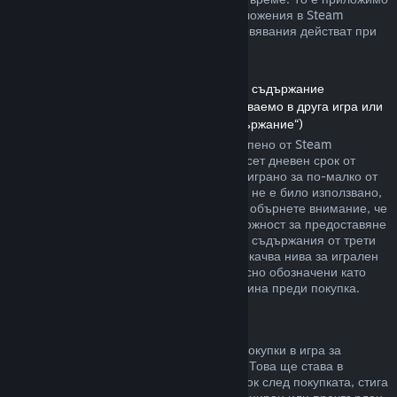
както за игри, така и при софтуерни приложения в Steam
магазина. Ето обзор за това как възстановявания действат при
други типове покупки.
Възстановявания на сумата за сваляемо съдържание
(Съдържание от Steam магазина, използваемо в друга игра или
софтуерно приложение, „Сваляемо съдържание“)
Сумата за сваляемото съдържание, закупено от Steam
магазина, се възстановява в четиринадесет дневен срок от
покупката, и ако съответното заглавие е играно за по-малко от
два часа, след транзакцията. Стига то да не е било използвано,
модифицирано или прехвърлено. Моля, обърнете внимание, че
в някои случаи Steam няма да има възможност за предоставяне
на възстановявания при някои сваляеми съдържания от трети
страни (например, ако то необратимо покачва нива за игрален
персонаж). Тези изключения ще бъдат ясно обозначени като
невъзстановими на страницата им магазина преди покупка.
Възстановявания за покупки в игра
Steam ще предлага възстановяване на покупки в игра за
всякакви заглавия разработени от Valve. Това ще става в
рамките на четиридесет и осем часов срок след покупката, стига