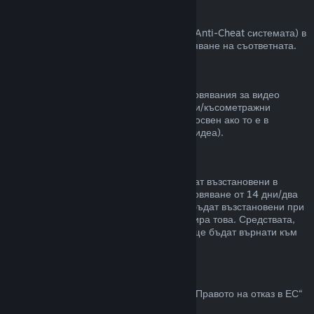
VAC забрани
Ако сте получили забрана от VAC (Valve Anti-Cheat системата) в
някоя игра, губите правото за възстановяване на съответната.
Видео съдържание
Неспособни сме да предлагаме възстановявания за видео
съдържание в Steam (пр. пълнометражни/късометражни
филми, сериали, епизоди и упътвания), освен ако то е в
комплект с други продукти (които не са видеа).
Възстановявания на подаръци
Неупотребените подаръци могат да бъдат възстановени в
рамките на стандартния срок за възстановяване от 14 дни/два
часа. Употребените подаръци могат да бъдат възстановени при
същите условия, ако получателят инициира това. Средствата,
използвани за закупуване на подаръка, ще бъдат върнати към
първоначалния купувач.
Право на отказ в ЕС
За обяснение относно това как действа „Правото на отказ в ЕС“
за Steam клиентите,
кликнете тук
.