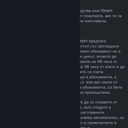
Възстановявания към Steam портфейла
Може да изискате възстановяване на средства към Steam
портфейл в четиринадесет дневен срок от покупката, ако те са
били закупени в Steam и все още не сте ги използвали.
Подновяеми абонаменти
За някои видове съдържание и услуги Steam предлага
периодичен (напр. месечен, годишен) достъп със заплащане
чрез повтарящо таксуване. Ако подновяемият абонамент не е
използван по време на текущия платежен цикъл, можете да
поискате възстановяване на цената в рамките на 48 часа от
първоначалната покупка или в рамките на 48 часа от което и да
е автоматично подновяване. Съдържанието се счита
използвано, ако някоя от игрите, попадащи в абонамента, е
била играна през текущия платежен цикъл, или ако някои от
привилегиите или отстъпките, включени в абонамента, са били
използвани, изразходвани, променени или прехвърлени.
Моля, обърнете внимание, че Вие можете да се откажете от
даден активен абонамент по всяко време, като отидете в
подробности за Вашия акаунт
. Щом веднъж отмените
абонамента си, той вече няма да се подновява автоматично, но
Вие ще запазите достъп до съдържанието и привилегиите в
него до края на Вашия текущ платежен цикъл.