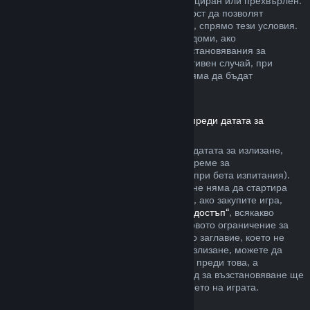
артикула да не е бил използван, модифициран или прехвърлен.
Другите разработчици ще имат възможност да позволят
възстановявания за артикули в игрите си, спрямо тези условия.
По време на покупката Steam ще Ви уведоми, ако
разработчикът е решил да предлага възстановявания за
артикула в играта, който купувате. В противен случай, при
покупките в игри, които не са на Valve, няма да бъдат
възстановявани през Steam.
Възстановявания за заглавия, закупени преди датата за
излизане
Когато закупите заглавие в Steam преди датата за излизане,
двучасовото ограничение на игралното време за
възстановяване ще е приложимо (освен при бета изпитания).
Но 14-дневният период за възстановяване няма да стартира
преди датата за излизане. Ето например, ако закупите игра,
която е в
„Ранен достъп“
или
„Разширен достъп“
, всякакво
игрално време ще се отчита към двучасовото ограничение за
възстановяване. Ако предплатите дадено заглавие, което не
може да бъде пускано преди датата за излизане, можете да
изискате възстановяване по всяко време преди това, а
стандартният 14-дневен/двучасов период за възстановяване ще
се прилага, считано от датата за излизането на играта.