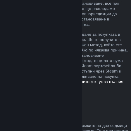
извън описаните от нас правила за възстановяване, все пак
можете да изискате възстановяване и ние ще разгледаме
случая. Възможно е потребителите в някои юрисдикции да
разполагат с допълнителни права за възстановяване в
обстоятелства, при които играта е дефектна.
Ще Ви бъде отпуснато пълно възстановяване за покупката в
рамките на една седмица след одобрение. Ще го получите в
Steam портфейла или чрез същия платежен метод, който сте
използвали, за да направите покупката. Ако по някаква причина,
Steam няма възможност да отпусне възстановяване
посредством първоначалния платежен метод, то цялата сума
ще бъде предоставена като кредит към Steam портфейла Ви.
(Възможно е някои платежни методи, достъпни чрез Steam в
държавата Ви, да не поддържат възстановяване на покупка
обратно към първоначалния източник.
Кликнете тук за пълния
списък
.)
Къде са приложими
възстановяванията
Steam възстановяването се предлага в рамките на две седмици
от покупката и при под два часа игрално време. То е приложимо