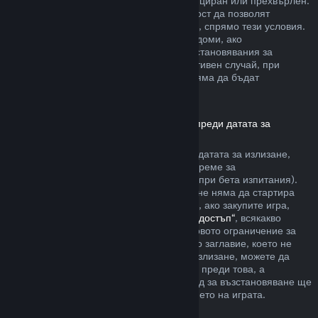
артикула да не е бил използван, модифициран или прехвърлен.
Другите разработчици ще имат възможност да позволят
възстановявания за артикули в игрите си, спрямо тези условия.
По време на покупката Steam ще Ви уведоми, ако
разработчикът е решил да предлага възстановявания за
артикула в играта, който купувате. В противен случай, при
покупките в игри, които не са на Valve, няма да бъдат
възстановявани през Steam.
Възстановявания за заглавия, закупени преди датата за
излизане
Когато закупите заглавие в Steam преди датата за излизане,
двучасовото ограничение на игралното време за
възстановяване ще е приложимо (освен при бета изпитания).
Но 14-дневният период за възстановяване няма да стартира
преди датата за излизане. Ето например, ако закупите игра,
която е в
„Ранен достъп“
или
„Разширен достъп“
, всякакво
игрално време ще се отчита към двучасовото ограничение за
възстановяване. Ако предплатите дадено заглавие, което не
може да бъде пускано преди датата за излизане, можете да
изискате възстановяване по всяко време преди това, а
стандартният 14-дневен/двучасов период за възстановяване ще
се прилага, считано от датата за излизането на играта.