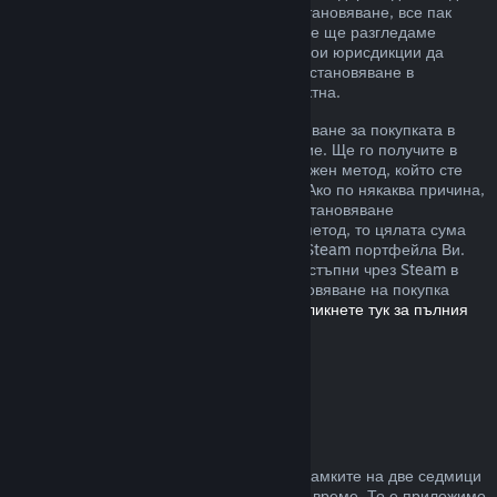
извън описаните от нас правила за възстановяване, все пак
можете да изискате възстановяване и ние ще разгледаме
случая. Възможно е потребителите в някои юрисдикции да
разполагат с допълнителни права за възстановяване в
обстоятелства, при които играта е дефектна.
Ще Ви бъде отпуснато пълно възстановяване за покупката в
рамките на една седмица след одобрение. Ще го получите в
Steam портфейла или чрез същия платежен метод, който сте
използвали, за да направите покупката. Ако по някаква причина,
Steam няма възможност да отпусне възстановяване
посредством първоначалния платежен метод, то цялата сума
ще бъде предоставена като кредит към Steam портфейла Ви.
(Възможно е някои платежни методи, достъпни чрез Steam в
държавата Ви, да не поддържат възстановяване на покупка
обратно към първоначалния източник.
Кликнете тук за пълния
списък
.)
Къде са приложими
възстановяванията
Steam възстановяването се предлага в рамките на две седмици
от покупката и при под два часа игрално време. То е приложимо