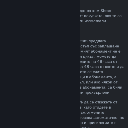
Възстановявания към Steam портфейла
Може да изискате възстановяване на средства към Steam
портфейл в четиринадесет дневен срок от покупката, ако те са
били закупени в Steam и все още не сте ги използвали.
Подновяеми абонаменти
За някои видове съдържание и услуги Steam предлага
периодичен (напр. месечен, годишен) достъп със заплащане
чрез повтарящо таксуване. Ако подновяемият абонамент не е
използван по време на текущия платежен цикъл, можете да
поискате възстановяване на цената в рамките на 48 часа от
първоначалната покупка или в рамките на 48 часа от което и да
е автоматично подновяване. Съдържанието се счита
използвано, ако някоя от игрите, попадащи в абонамента, е
била играна през текущия платежен цикъл, или ако някои от
привилегиите или отстъпките, включени в абонамента, са били
използвани, изразходвани, променени или прехвърлени.
Моля, обърнете внимание, че Вие можете да се откажете от
даден активен абонамент по всяко време, като отидете в
подробности за Вашия акаунт
. Щом веднъж отмените
абонамента си, той вече няма да се подновява автоматично, но
Вие ще запазите достъп до съдържанието и привилегиите в
него до края на Вашия текущ платежен цикъл.