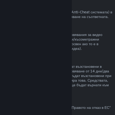
VAC забрани
Ако сте получили забрана от VAC (Valve Anti-Cheat системата) в
някоя игра, губите правото за възстановяване на съответната.
Видео съдържание
Неспособни сме да предлагаме възстановявания за видео
съдържание в Steam (пр. пълнометражни/късометражни
филми, сериали, епизоди и упътвания), освен ако то е в
комплект с други продукти (които не са видеа).
Възстановявания на подаръци
Неупотребените подаръци могат да бъдат възстановени в
рамките на стандартния срок за възстановяване от 14 дни/два
часа. Употребените подаръци могат да бъдат възстановени при
същите условия, ако получателят инициира това. Средствата,
използвани за закупуване на подаръка, ще бъдат върнати към
първоначалния купувач.
Право на отказ в ЕС
За обяснение относно това как действа „Правото на отказ в ЕС“
за Steam клиентите,
кликнете тук
.