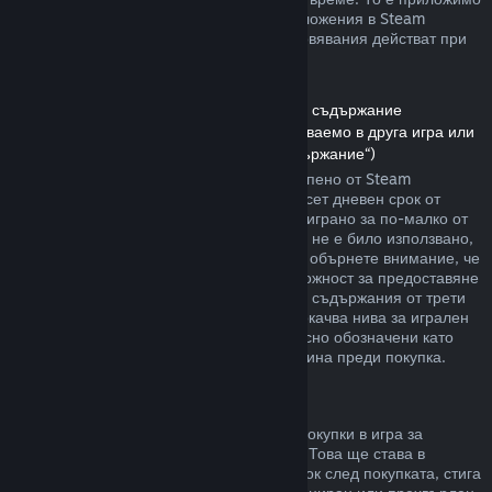
както за игри, така и при софтуерни приложения в Steam
магазина. Ето обзор за това как възстановявания действат при
други типове покупки.
Възстановявания на сумата за сваляемо съдържание
(Съдържание от Steam магазина, използваемо в друга игра или
софтуерно приложение, „Сваляемо съдържание“)
Сумата за сваляемото съдържание, закупено от Steam
магазина, се възстановява в четиринадесет дневен срок от
покупката, и ако съответното заглавие е играно за по-малко от
два часа, след транзакцията. Стига то да не е било използвано,
модифицирано или прехвърлено. Моля, обърнете внимание, че
в някои случаи Steam няма да има възможност за предоставяне
на възстановявания при някои сваляеми съдържания от трети
страни (например, ако то необратимо покачва нива за игрален
персонаж). Тези изключения ще бъдат ясно обозначени като
невъзстановими на страницата им магазина преди покупка.
Възстановявания за покупки в игра
Steam ще предлага възстановяване на покупки в игра за
всякакви заглавия разработени от Valve. Това ще става в
рамките на четиридесет и осем часов срок след покупката, стига