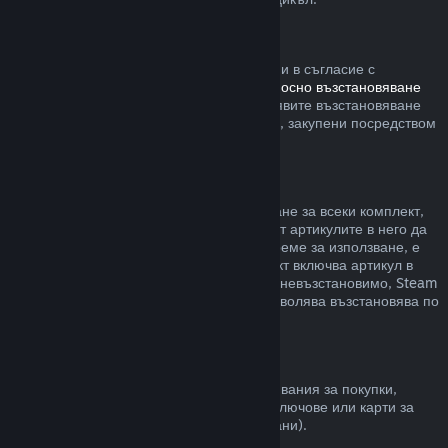
Steam хардуер
В рамките на приемлив времеви период и в съгласие с
процесите, определени в
политиката относно възстановяване
на сумата за хардуер
, Вие можете да заявите възстановяване
на сумата за Steam хардуер и аксесоари, закупени посредством
Steam.
Възстановявания на комплекти
Можете да получите пълно възстановяване за всеки комплект,
закупен в Steam магазина. Стига никой от артикулите в него да
не е бил прехвърлен и ако общото им време за използване, е
по-малко от два часа. Ако даден комплект включва артикул в
игра или сваляемо съдържание, което е невъзстановимо, Steam
ще Ви уведоми дали целия комплект позволява възстановява по
време на разплащането.
Покупки, направени извън Steam
Valve не може да предостави възстановявания за покупки,
направени извън Steam (например, CD ключове или карти за
Steam портфейла закупени от трети страни).