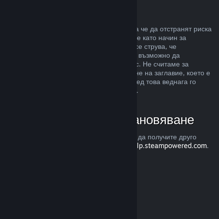
Злоупотреба
Възстановявания са предназначени, така че да отстранят риска
от закупуването на заглавия в Steam, а не като начин за
придобиване на безплатни игри. Ако ни се струва, че
злоупотребявате с възстановяванията, е възможно да
преустановим тяхното предлагане за Вас. Не считаме за
злоупотреба, ако изискате възстановяване на заглавие, което е
закупено точно преди разпродажба, а след това веднага го
закупите повторно при намалената цена.
Как да изискате възстановяване
Можете да изискате възстановяване или да получите друго
съдействие с покупките Ви в Steam от
help.steampowered.com
.
Последно обновена 23 април 2024
© Valve Corporation. Всички права запазени. Всички
търговски марки принадлежат на съответните им
собственици в САЩ и други страни.
Декларация за
поверителност
|
Юридическа информация
|