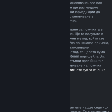
извън описаните от нас правила за възстановяване, все пак
можете да изискате възстановяване и ние ще разгледаме
случая. Възможно е потребителите в някои юрисдикции да
разполагат с допълнителни права за възстановяване в
обстоятелства, при които играта е дефектна.
Ще Ви бъде отпуснато пълно възстановяване за покупката в
рамките на една седмица след одобрение. Ще го получите в
Steam портфейла или чрез същия платежен метод, който сте
използвали, за да направите покупката. Ако по някаква причина,
Steam няма възможност да отпусне възстановяване
посредством първоначалния платежен метод, то цялата сума
ще бъде предоставена като кредит към Steam портфейла Ви.
(Възможно е някои платежни методи, достъпни чрез Steam в
държавата Ви, да не поддържат възстановяване на покупка
обратно към първоначалния източник.
Кликнете тук за пълния
списък
.)
Къде са приложими
възстановяванията
Steam възстановяването се предлага в рамките на две седмици
от покупката и при под два часа игрално време. То е приложимо