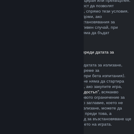
артикула да не е бил използван, модифициран или прехвърлен.
Другите разработчици ще имат възможност да позволят
възстановявания за артикули в игрите си, спрямо тези условия.
По време на покупката Steam ще Ви уведоми, ако
разработчикът е решил да предлага възстановявания за
артикула в играта, който купувате. В противен случай, при
покупките в игри, които не са на Valve, няма да бъдат
възстановявани през Steam.
Възстановявания за заглавия, закупени преди датата за
излизане
Когато закупите заглавие в Steam преди датата за излизане,
двучасовото ограничение на игралното време за
възстановяване ще е приложимо (освен при бета изпитания).
Но 14-дневният период за възстановяване няма да стартира
преди датата за излизане. Ето например, ако закупите игра,
която е в
„Ранен достъп“
или
„Разширен достъп“
, всякакво
игрално време ще се отчита към двучасовото ограничение за
възстановяване. Ако предплатите дадено заглавие, което не
може да бъде пускано преди датата за излизане, можете да
изискате възстановяване по всяко време преди това, а
стандартният 14-дневен/двучасов период за възстановяване ще
се прилага, считано от датата за излизането на играта.