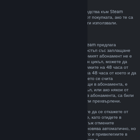
Възстановявания към Steam портфейла
Може да изискате възстановяване на средства към Steam
портфейл в четиринадесет дневен срок от покупката, ако те са
били закупени в Steam и все още не сте ги използвали.
Подновяеми абонаменти
За някои видове съдържание и услуги Steam предлага
периодичен (напр. месечен, годишен) достъп със заплащане
чрез повтарящо таксуване. Ако подновяемият абонамент не е
използван по време на текущия платежен цикъл, можете да
поискате възстановяване на цената в рамките на 48 часа от
първоначалната покупка или в рамките на 48 часа от което и да
е автоматично подновяване. Съдържанието се счита
използвано, ако някоя от игрите, попадащи в абонамента, е
била играна през текущия платежен цикъл, или ако някои от
привилегиите или отстъпките, включени в абонамента, са били
използвани, изразходвани, променени или прехвърлени.
Моля, обърнете внимание, че Вие можете да се откажете от
даден активен абонамент по всяко време, като отидете в
подробности за Вашия акаунт
. Щом веднъж отмените
абонамента си, той вече няма да се подновява автоматично, но
Вие ще запазите достъп до съдържанието и привилегиите в
него до края на Вашия текущ платежен цикъл.