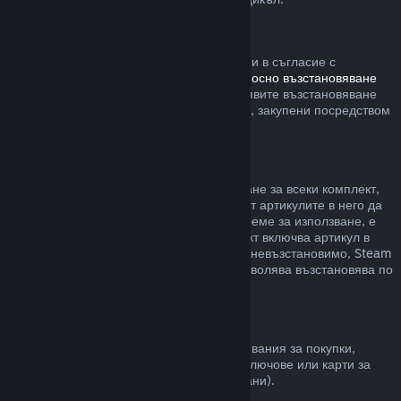
Steam хардуер
В рамките на приемлив времеви период и в съгласие с
процесите, определени в
политиката относно възстановяване
на сумата за хардуер
, Вие можете да заявите възстановяване
на сумата за Steam хардуер и аксесоари, закупени посредством
Steam.
Възстановявания на комплекти
Можете да получите пълно възстановяване за всеки комплект,
закупен в Steam магазина. Стига никой от артикулите в него да
не е бил прехвърлен и ако общото им време за използване, е
по-малко от два часа. Ако даден комплект включва артикул в
игра или сваляемо съдържание, което е невъзстановимо, Steam
ще Ви уведоми дали целия комплект позволява възстановява по
време на разплащането.
Покупки, направени извън Steam
Valve не може да предостави възстановявания за покупки,
направени извън Steam (например, CD ключове или карти за
Steam портфейла закупени от трети страни).