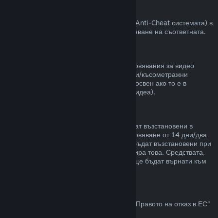
VAC забрани
Ако сте получили забрана от VAC (Valve Anti-Cheat системата) в
някоя игра, губите правото за възстановяване на съответната.
Видео съдържание
Неспособни сме да предлагаме възстановявания за видео
съдържание в Steam (пр. пълнометражни/късометражни
филми, сериали, епизоди и упътвания), освен ако то е в
комплект с други продукти (които не са видеа).
Възстановявания на подаръци
Неупотребените подаръци могат да бъдат възстановени в
рамките на стандартния срок за възстановяване от 14 дни/два
часа. Употребените подаръци могат да бъдат възстановени при
същите условия, ако получателят инициира това. Средствата,
използвани за закупуване на подаръка, ще бъдат върнати към
първоначалния купувач.
Право на отказ в ЕС
За обяснение относно това как действа „Правото на отказ в ЕС“
за Steam клиентите,
кликнете тук
.