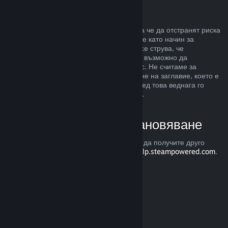
Злоупотреба
Възстановявания са предназначени, така че да отстранят риска
от закупуването на заглавия в Steam, а не като начин за
придобиване на безплатни игри. Ако ни се струва, че
злоупотребявате с възстановяванията, е възможно да
преустановим тяхното предлагане за Вас. Не считаме за
злоупотреба, ако изискате възстановяване на заглавие, което е
закупено точно преди разпродажба, а след това веднага го
закупите повторно при намалената цена.
Как да изискате възстановяване
Можете да изискате възстановяване или да получите друго
съдействие с покупките Ви в Steam от
help.steampowered.com
.
Последно обновена 23 април 2024
© Valve Corporation. Всички права запазени. Всички
търговски марки принадлежат на съответните им
собственици в САЩ и други страни.
Декларация за
поверителност
|
Юридическа информация
|