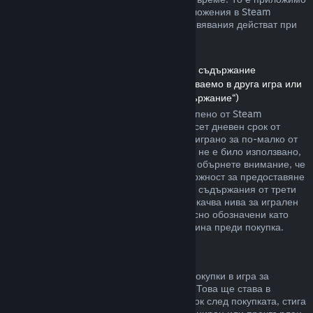
както за игри, така и при софтуерни приложения в Steam
магазина. Ето обзор за това как възстановявания действат при
други типове покупки.
Възстановявания на сумата за сваляемо съдържание
(Съдържание от Steam магазина, използваемо в друга игра или
софтуерно приложение, „Сваляемо съдържание“)
Сумата за сваляемото съдържание, закупено от Steam
магазина, се възстановява в четиринадесет дневен срок от
покупката, и ако съответното заглавие е играно за по-малко от
два часа, след транзакцията. Стига то да не е било използвано,
модифицирано или прехвърлено. Моля, обърнете внимание, че
в някои случаи Steam няма да има възможност за предоставяне
на възстановявания при някои сваляеми съдържания от трети
страни (например, ако то необратимо покачва нива за игрален
персонаж). Тези изключения ще бъдат ясно обозначени като
невъзстановими на страницата им магазина преди покупка.
Възстановявания за покупки в игра
Steam ще предлага възстановяване на покупки в игра за
всякакви заглавия разработени от Valve. Това ще става в
рамките на четиридесет и осем часов срок след покупката, стига