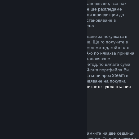
извън описаните от нас правила за възстановяване, все пак
можете да изискате възстановяване и ние ще разгледаме
случая. Възможно е потребителите в някои юрисдикции да
разполагат с допълнителни права за възстановяване в
обстоятелства, при които играта е дефектна.
Ще Ви бъде отпуснато пълно възстановяване за покупката в
рамките на една седмица след одобрение. Ще го получите в
Steam портфейла или чрез същия платежен метод, който сте
използвали, за да направите покупката. Ако по някаква причина,
Steam няма възможност да отпусне възстановяване
посредством първоначалния платежен метод, то цялата сума
ще бъде предоставена като кредит към Steam портфейла Ви.
(Възможно е някои платежни методи, достъпни чрез Steam в
държавата Ви, да не поддържат възстановяване на покупка
обратно към първоначалния източник.
Кликнете тук за пълния
списък
.)
Къде са приложими
възстановяванията
Steam възстановяването се предлага в рамките на две седмици
от покупката и при под два часа игрално време. То е приложимо