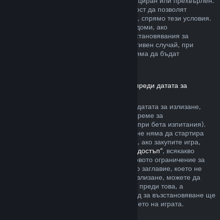
артикула да не е бил използван, модифициран или прехвърлен.
Другите разработчици ще имат възможност да позволят
възстановявания за артикули в игрите си, спрямо тези условия.
По време на покупката Steam ще Ви уведоми, ако
разработчикът е решил да предлага възстановявания за
артикула в играта, който купувате. В противен случай, при
покупките в игри, които не са на Valve, няма да бъдат
възстановявани през Steam.
Възстановявания за заглавия, закупени преди датата за
излизане
Когато закупите заглавие в Steam преди датата за излизане,
двучасовото ограничение на игралното време за
възстановяване ще е приложимо (освен при бета изпитания).
Но 14-дневният период за възстановяване няма да стартира
преди датата за излизане. Ето например, ако закупите игра,
която е в
„Ранен достъп“
или
„Разширен достъп“
, всякакво
игрално време ще се отчита към двучасовото ограничение за
възстановяване. Ако предплатите дадено заглавие, което не
може да бъде пускано преди датата за излизане, можете да
изискате възстановяване по всяко време преди това, а
стандартният 14-дневен/двучасов период за възстановяване ще
се прилага, считано от датата за излизането на играта.