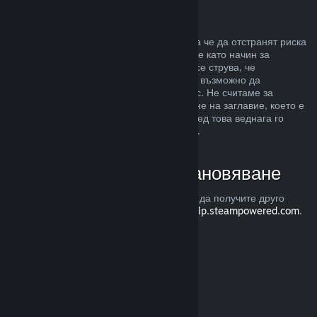
Злоупотреба
Възстановявания са предназначени, така че да отстранят риска
от закупуването на заглавия в Steam, а не като начин за
придобиване на безплатни игри. Ако ни се струва, че
злоупотребявате с възстановяванията, е възможно да
преустановим тяхното предлагане за Вас. Не считаме за
злоупотреба, ако изискате възстановяване на заглавие, което е
закупено точно преди разпродажба, а след това веднага го
закупите повторно при намалената цена.
Как да изискате възстановяване
Можете да изискате възстановяване или да получите друго
съдействие с покупките Ви в Steam от
help.steampowered.com
.
Последно обновена 23 април 2024
© Valve Corporation. Всички права запазени. Всички
търговски марки принадлежат на съответните им
собственици в САЩ и други страни.
Декларация за
поверителност
|
Юридическа информация
|