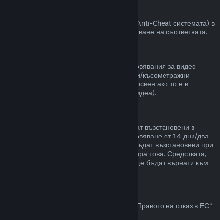
VAC забрани
Ако сте получили забрана от VAC (Valve Anti-Cheat системата) в
някоя игра, губите правото за възстановяване на съответната.
Видео съдържание
Неспособни сме да предлагаме възстановявания за видео
съдържание в Steam (пр. пълнометражни/късометражни
филми, сериали, епизоди и упътвания), освен ако то е в
комплект с други продукти (които не са видеа).
Възстановявания на подаръци
Неупотребените подаръци могат да бъдат възстановени в
рамките на стандартния срок за възстановяване от 14 дни/два
часа. Употребените подаръци могат да бъдат възстановени при
същите условия, ако получателят инициира това. Средствата,
използвани за закупуване на подаръка, ще бъдат върнати към
първоначалния купувач.
Право на отказ в ЕС
За обяснение относно това как действа „Правото на отказ в ЕС“
за Steam клиентите,
кликнете тук
.