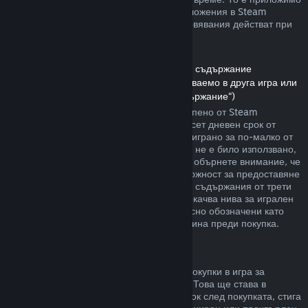
както за игри, така и при софтуерни приложения в Steam
магазина. Ето обзор за това как възстановявания действат при
други типове покупки.
Възстановявания на сумата за сваляемо съдържание
(Съдържание от Steam магазина, използваемо в друга игра или
софтуерно приложение, „Сваляемо съдържание“)
Сумата за сваляемото съдържание, закупено от Steam
магазина, се възстановява в четиринадесет дневен срок от
покупката, и ако съответното заглавие е играно за по-малко от
два часа, след транзакцията. Стига то да не е било използвано,
модифицирано или прехвърлено. Моля, обърнете внимание, че
в някои случаи Steam няма да има възможност за предоставяне
на възстановявания при някои сваляеми съдържания от трети
страни (например, ако то необратимо покачва нива за игрален
персонаж). Тези изключения ще бъдат ясно обозначени като
невъзстановими на страницата им магазина преди покупка.
Възстановявания за покупки в игра
Steam ще предлага възстановяване на покупки в игра за
всякакви заглавия разработени от Valve. Това ще става в
рамките на четиридесет и осем часов срок след покупката, стига