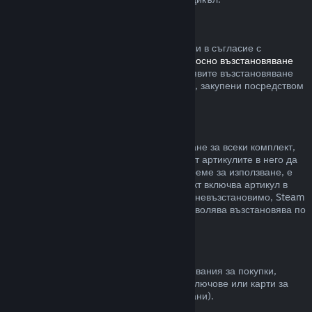
Steam хардуер
В рамките на приемлив времеви период и в съгласие с
процесите, определени в
политиката относно възстановяване
на сумата за хардуер
, Вие можете да заявите възстановяване
на сумата за Steam хардуер и аксесоари, закупени посредством
Steam.
Възстановявания на комплекти
Можете да получите пълно възстановяване за всеки комплект,
закупен в Steam магазина. Стига никой от артикулите в него да
не е бил прехвърлен и ако общото им време за използване, е
по-малко от два часа. Ако даден комплект включва артикул в
игра или сваляемо съдържание, което е невъзстановимо, Steam
ще Ви уведоми дали целия комплект позволява възстановява по
време на разплащането.
Покупки, направени извън Steam
Valve не може да предостави възстановявания за покупки,
направени извън Steam (например, CD ключове или карти за
Steam портфейла закупени от трети страни).