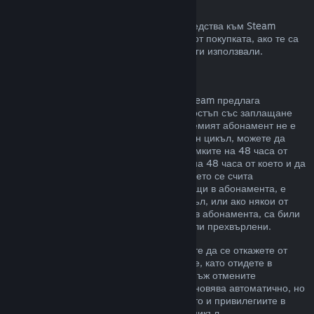
Възстановявания към Steam портфейла
Може да изискате възстановяване на средства към Steam
портфейл в четиринадесет дневен срок от покупката, ако те са
били закупени в Steam и все още не сте ги използвали.
Подновяеми абонаменти
За някои видове съдържание и услуги Steam предлага
периодичен (напр. месечен, годишен) достъп със заплащане
чрез повтарящо таксуване. Ако подновяемият абонамент не е
използван по време на текущия платежен цикъл, можете да
поискате възстановяване на цената в рамките на 48 часа от
първоначалната покупка или в рамките на 48 часа от което и да
е автоматично подновяване. Съдържанието се счита
използвано, ако някоя от игрите, попадащи в абонамента, е
била играна през текущия платежен цикъл, или ако някои от
привилегиите или отстъпките, включени в абонамента, са били
използвани, изразходвани, променени или прехвърлени.
Моля, обърнете внимание, че Вие можете да се откажете от
даден активен абонамент по всяко време, като отидете в
подробности за Вашия акаунт
. Щом веднъж отмените
абонамента си, той вече няма да се подновява автоматично, но
Вие ще запазите достъп до съдържанието и привилегиите в
него до края на Вашия текущ платежен цикъл.