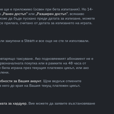
не ще е приложимо (освен при бета изпитания). Но 14-
 в
„Ранен достъп“
или
„Разширен достъп“
, всякакво
може да бъде пускано преди датата за излизане, можете
 прилага, считано от датата за излизането на играта.
ли закупени в Steam и все още не сте ги използвали.
овтарящо таксуване. Ако подновяемият абонамент не е
рвоначалната покупка или в рамките на 48 часа от
е била играна през текущия платежен цикъл, или ако
рлени.
обности за Вашия акаунт
. Щом веднъж отмените
в него до края на Вашия текущ платежен цикъл.
мата за хардуер
, Вие можете да заявите възстановяване