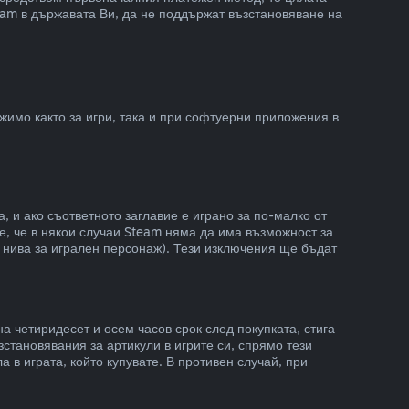
am в държавата Ви, да не поддържат възстановяване на
жимо както за игри, така и при софтуерни приложения в
, и ако съответното заглавие е играно за по-малко от
е, че в някои случаи Steam няма да има възможност за
 нива за игрален персонаж). Тези изключения ще бъдат
на четиридесет и осем часов срок след покупката, стига
становявания за артикули в игрите си, спрямо тези
 в играта, който купувате. В противен случай, при