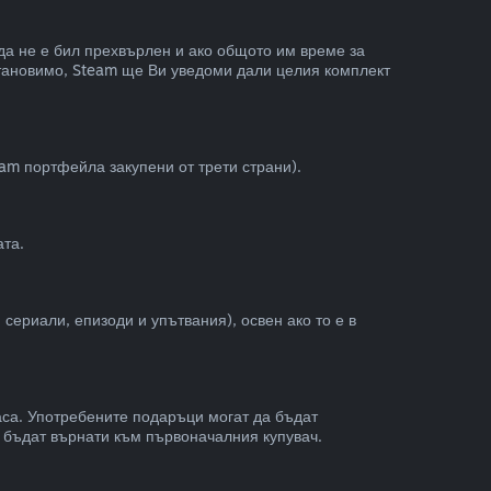
 да не е бил прехвърлен и ако общото им време за
зстановимо, Steam ще Ви уведоми дали целия комплект
am портфейла закупени от трети страни).
ата.
риали, епизоди и упътвания), освен ако то е в
аса. Употребените подаръци могат да бъдат
е бъдат върнати към първоначалния купувач.