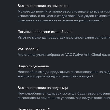
Възстановявания на комплекти
Можете да получите пълно възстановяване за всеки комп
използване, е по-малко от два часа. Ако даден компле
позволява възстановява по време на разплащането.
Покупки, направени извън Steam
Valve не може да предостави възстановявания за покупк
VAC забрани
Ако сте получили забрана от VAC (Valve Anti-Cheat сист
Видео съдържание
Неспособни сме да предлагаме възстановявания за виде
комплект с други продукти (които не са видеа).
Възстановявания на подаръци
Неупотребените подаръци могат да бъдат възстановени 
възстановени при същите условия, ако получателят ини
Право на отказ в ЕС