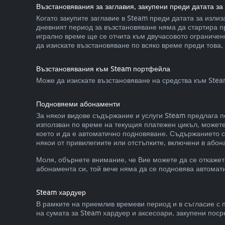
Възстановявания за заглавия, закупени преди датата за
Когато закупите заглавие в Steam преди датата за изли
дневният период за възстановяване няма да стартира пр
игрално време ще се отчита към двучасовото ограничени
да изискате възстановяване по всяко време преди това,
Възстановявания към Steam портфейла
Може да изискате възстановяване на средства към Steam
Подновяеми абонаменти
За някои видове съдържание и услуги Steam предлага п
използван по време на текущия платежен цикъл, можете 
което и да е автоматично подновяване. Съдържанието се
някои от привилегиите или отстъпките, включени в або
Моля, обърнете внимание, че Вие можете да се откажет
абонамента си, той вече няма да се подновява автомат
Steam хардуер
В рамките на приемлив времеви период и в съгласие с 
на сумата за Steam хардуер и аксесоари, закупени пос