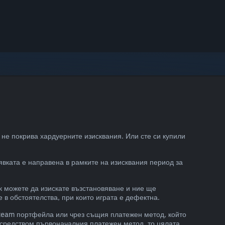
не покрива хардуерните изисквания. Или сте си купили
аявката е направена в рамките на изисквания период за
к можете да изискате възстановяване и ние ще
в обстоятелства, при които играта е дефектна.
Steam портфейла или чрез същия платежен метод, който
посредством първоначалния платежен метод, то цялата