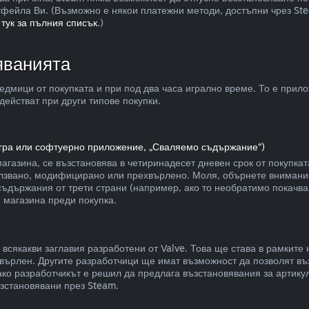
фейла Ви. (Възможно е някои платежни методи, достъпни чрез Ste
 тук за пълния списък
.)
яванията
едмици от покупката и при под два часа игрално време. То е прило
действат при други типове покупки.
игра или софтуерно приложение, „Сваляемо съдържание“)
газина, се възстановява в четиринадесет дневен срок от покупката
зползвано, модифицирано или прехвърлено. Моля, обърнете внимани
ъдържания от трети страни (например, ако то необратимо покачва
 магазина преди покупка.
всякакви заглавия разработени от Valve. Това ще става в рамките 
върлен. Другите разработчици ще имат възможност да позволят въз
ко разработчикът е решил да предлага възстановявания за артикула
възстановявани през Steam.