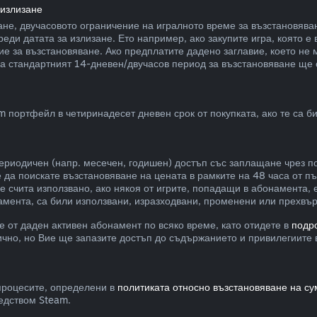
 излизане
зане, двучасовото ограничение на игралното време за възстановява
еди датата за излизане. Ето например, ако закупите игра, която е
е за възстановяване. Ако предплатите дадено заглавие, което не 
 а стандартният 14-дневен/двучасов период за възстановяване ще се
 портфейл в четиринадесет дневен срок от покупката, ако те са би
ериодичен (напр. месечен, годишен) достъп със заплащане чрез п
да поискате възстановяване на цената в рамките на 48 часа от пъ
 счита използвано, ако някоя от игрите, попадащи в абонамента, 
намента, са били използвани, изразходвани, променени или прехвъ
е от даден активен абонамент по всяко време, като отидете в
подр
ично, но Вие ще запазите достъп до съдържанието и привилегиите 
процесите, определени в
политиката относно възстановяване на су
редством Steam.