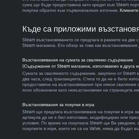
сума ще бъде предоставена като кредит към Steam порт
покупка обратно към първоначалния източник.
Кликнете
Къде са приложими възстанов
Steam възстановяването се предлага в рамките на две с
Steam магазина. Ето обзор за това как възстановявания 
Възстановявания на сумата за сваляемо съдържание
(Съдържание от Steam магазина, използваемо в друга 
Сумата за сваляемото съдържание, закупено от Steam ма
два часа, след транзакцията. Стига то да не е било и
предоставяне на възстановявания при някои сваляеми с
ясно обозначени като невъзстановими на страницата им
Възстановявания за покупки в игра
Steam ще предлага възстановяване на покупки в игра за 
артикула да не е бил използван, модифициран или прех
условия. По време на покупката Steam ще Ви уведоми, а
покупките в игри, които не са на Valve, няма да бъдат 