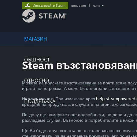
Инсталирайте Steam
вписване
|
език
МАГАЗИН
ОБЩНОСТ
Steam възстановяван
ОТНОСНО
Можете да поискате възстановяване за почти всяка пок
играта по погрешка. А може би сте играли заглавието в
Няма значение. При изискване чрез
help.steampowered
ПОДДРЪЖКА
връщане на продукта, а в случаите на игри, ако заглавие
По-долу ще намерите още подробности, но дори и да по
разгледаме случая. Възможно е потребителите в някои ю
Ще Ви бъде отпуснато пълно възстановяване за покупка
сте използвали, за да направите покупката. Ако по ня