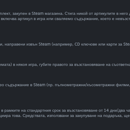
лект, закупен в Steam магазина. Стига никой от артикулите в него
кт включва артикул в игра или сваляемо съдържание, което е невъ
и, направени извън Steam (например, CD ключове или карти за Ste
емата) в някоя игра, губите правото за възстановяване на съответн
о съдържание в Steam (пр. пълнометражни/късометражни филми, се
в рамките на стандартния срок за възстановяване от 14 дни/два ч
циира това. Средствата, използвани за закупуване на подаръка, щ