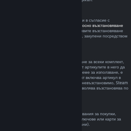
Steam хардуер
В рамките на приемлив времеви период и в съгласие с
процесите, определени в
политиката относно възстановяване
на сумата за хардуер
, Вие можете да заявите възстановяване
на сумата за Steam хардуер и аксесоари, закупени посредством
Steam.
Възстановявания на комплекти
Можете да получите пълно възстановяване за всеки комплект,
закупен в Steam магазина. Стига никой от артикулите в него да
не е бил прехвърлен и ако общото им време за използване, е
по-малко от два часа. Ако даден комплект включва артикул в
игра или сваляемо съдържание, което е невъзстановимо, Steam
ще Ви уведоми дали целия комплект позволява възстановява по
време на разплащането.
Покупки, направени извън Steam
Valve не може да предостави възстановявания за покупки,
направени извън Steam (например, CD ключове или карти за
Steam портфейла закупени от трети страни).