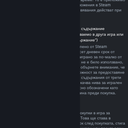
както за игри, така и при софтуерни приложения в Steam
магазина. Ето обзор за това как възстановявания действат при
други типове покупки.
Възстановявания на сумата за сваляемо съдържание
(Съдържание от Steam магазина, използваемо в друга игра или
софтуерно приложение, „Сваляемо съдържание“)
Сумата за сваляемото съдържание, закупено от Steam
магазина, се възстановява в четиринадесет дневен срок от
покупката, и ако съответното заглавие е играно за по-малко от
два часа, след транзакцията. Стига то да не е било използвано,
модифицирано или прехвърлено. Моля, обърнете внимание, че
в някои случаи Steam няма да има възможност за предоставяне
на възстановявания при някои сваляеми съдържания от трети
страни (например, ако то необратимо покачва нива за игрален
персонаж). Тези изключения ще бъдат ясно обозначени като
невъзстановими на страницата им магазина преди покупка.
Възстановявания за покупки в игра
Steam ще предлага възстановяване на покупки в игра за
всякакви заглавия разработени от Valve. Това ще става в
рамките на четиридесет и осем часов срок след покупката, стига