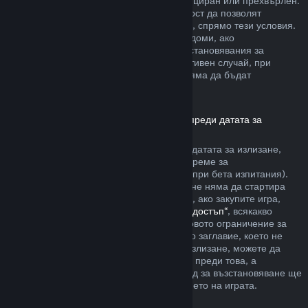
артикула да не е бил използван, модифициран или прехвърлен.
Другите разработчици ще имат възможност да позволят
възстановявания за артикули в игрите си, спрямо тези условия.
По време на покупката Steam ще Ви уведоми, ако
разработчикът е решил да предлага възстановявания за
артикула в играта, който купувате. В противен случай, при
покупките в игри, които не са на Valve, няма да бъдат
възстановявани през Steam.
Възстановявания за заглавия, закупени преди датата за
излизане
Когато закупите заглавие в Steam преди датата за излизане,
двучасовото ограничение на игралното време за
възстановяване ще е приложимо (освен при бета изпитания).
Но 14-дневният период за възстановяване няма да стартира
преди датата за излизане. Ето например, ако закупите игра,
която е в
„Ранен достъп“
или
„Разширен достъп“
, всякакво
игрално време ще се отчита към двучасовото ограничение за
възстановяване. Ако предплатите дадено заглавие, което не
може да бъде пускано преди датата за излизане, можете да
изискате възстановяване по всяко време преди това, а
стандартният 14-дневен/двучасов период за възстановяване ще
се прилага, считано от датата за излизането на играта.