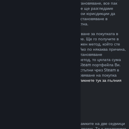
извън описаните от нас правила за възстановяване, все пак
можете да изискате възстановяване и ние ще разгледаме
случая. Възможно е потребителите в някои юрисдикции да
разполагат с допълнителни права за възстановяване в
обстоятелства, при които играта е дефектна.
Ще Ви бъде отпуснато пълно възстановяване за покупката в
рамките на една седмица след одобрение. Ще го получите в
Steam портфейла или чрез същия платежен метод, който сте
използвали, за да направите покупката. Ако по някаква причина,
Steam няма възможност да отпусне възстановяване
посредством първоначалния платежен метод, то цялата сума
ще бъде предоставена като кредит към Steam портфейла Ви.
(Възможно е някои платежни методи, достъпни чрез Steam в
държавата Ви, да не поддържат възстановяване на покупка
обратно към първоначалния източник.
Кликнете тук за пълния
списък
.)
Къде са приложими
възстановяванията
Steam възстановяването се предлага в рамките на две седмици
от покупката и при под два часа игрално време. То е приложимо