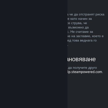
Злоупотреба
Възстановявания са предназначени, така че да отстранят риска
от закупуването на заглавия в Steam, а не като начин за
придобиване на безплатни игри. Ако ни се струва, че
злоупотребявате с възстановяванията, е възможно да
преустановим тяхното предлагане за Вас. Не считаме за
злоупотреба, ако изискате възстановяване на заглавие, което е
закупено точно преди разпродажба, а след това веднага го
закупите повторно при намалената цена.
Как да изискате възстановяване
Можете да изискате възстановяване или да получите друго
съдействие с покупките Ви в Steam от
help.steampowered.com
.
Последно обновена 23 април 2024
© Valve Corporation. Всички права запазени. Всички
търговски марки принадлежат на съответните им
собственици в САЩ и други страни.
Декларация за
поверителност
|
Юридическа информация
|