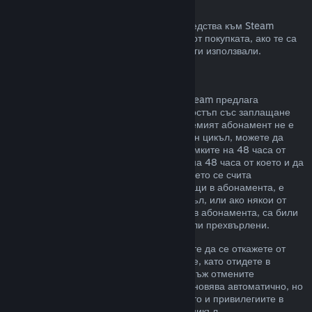
Възстановявания към Steam портфейла
Може да изискате възстановяване на средства към Steam
портфейл в четиринадесет дневен срок от покупката, ако те са
били закупени в Steam и все още не сте ги използвали.
Подновяеми абонаменти
За някои видове съдържание и услуги Steam предлага
периодичен (напр. месечен, годишен) достъп със заплащане
чрез повтарящо таксуване. Ако подновяемият абонамент не е
използван по време на текущия платежен цикъл, можете да
поискате възстановяване на цената в рамките на 48 часа от
първоначалната покупка или в рамките на 48 часа от което и да
е автоматично подновяване. Съдържанието се счита
използвано, ако някоя от игрите, попадащи в абонамента, е
била играна през текущия платежен цикъл, или ако някои от
привилегиите или отстъпките, включени в абонамента, са били
използвани, изразходвани, променени или прехвърлени.
Моля, обърнете внимание, че Вие можете да се откажете от
даден активен абонамент по всяко време, като отидете в
подробности за Вашия акаунт
. Щом веднъж отмените
абонамента си, той вече няма да се подновява автоматично, но
Вие ще запазите достъп до съдържанието и привилегиите в
него до края на Вашия текущ платежен цикъл.