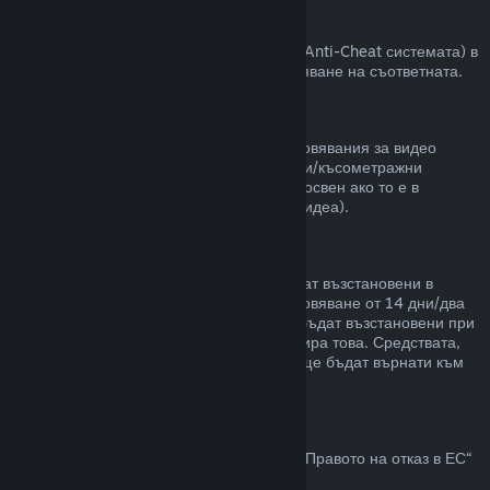
VAC забрани
Ако сте получили забрана от VAC (Valve Anti-Cheat системата) в
някоя игра, губите правото за възстановяване на съответната.
Видео съдържание
Неспособни сме да предлагаме възстановявания за видео
съдържание в Steam (пр. пълнометражни/късометражни
филми, сериали, епизоди и упътвания), освен ако то е в
комплект с други продукти (които не са видеа).
Възстановявания на подаръци
Неупотребените подаръци могат да бъдат възстановени в
рамките на стандартния срок за възстановяване от 14 дни/два
часа. Употребените подаръци могат да бъдат възстановени при
същите условия, ако получателят инициира това. Средствата,
използвани за закупуване на подаръка, ще бъдат върнати към
първоначалния купувач.
Право на отказ в ЕС
За обяснение относно това как действа „Правото на отказ в ЕС“
за Steam клиентите,
кликнете тук
.