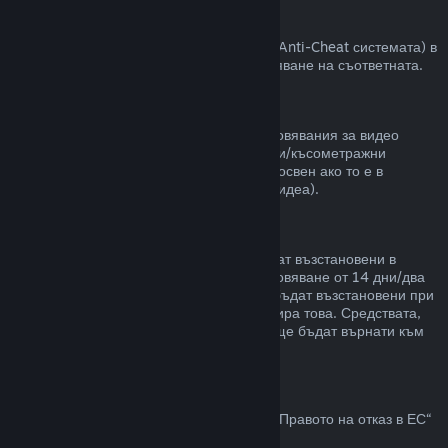
VAC забрани
Ако сте получили забрана от VAC (Valve Anti-Cheat системата) в
някоя игра, губите правото за възстановяване на съответната.
Видео съдържание
Неспособни сме да предлагаме възстановявания за видео
съдържание в Steam (пр. пълнометражни/късометражни
филми, сериали, епизоди и упътвания), освен ако то е в
комплект с други продукти (които не са видеа).
Възстановявания на подаръци
Неупотребените подаръци могат да бъдат възстановени в
рамките на стандартния срок за възстановяване от 14 дни/два
часа. Употребените подаръци могат да бъдат възстановени при
същите условия, ако получателят инициира това. Средствата,
използвани за закупуване на подаръка, ще бъдат върнати към
първоначалния купувач.
Право на отказ в ЕС
За обяснение относно това как действа „Правото на отказ в ЕС“
за Steam клиентите,
кликнете тук
.