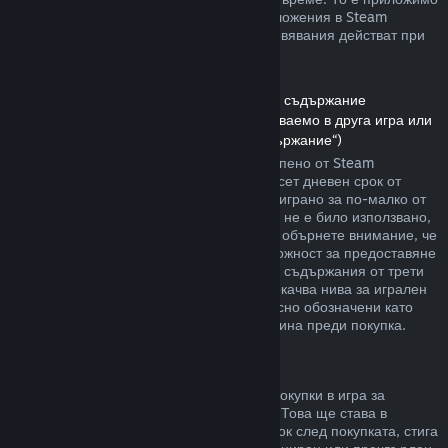
както за игри, така и при софтуерни приложения в Steam
магазина. Ето обзор за това как възстановявания действат при
други типове покупки.
Възстановявания на сумата за сваляемо съдържание
(Съдържание от Steam магазина, използваемо в друга игра или
софтуерно приложение, „Сваляемо съдържание“)
Сумата за сваляемото съдържание, закупено от Steam
магазина, се възстановява в четиринадесет дневен срок от
покупката, и ако съответното заглавие е играно за по-малко от
два часа, след транзакцията. Стига то да не е било използвано,
модифицирано или прехвърлено. Моля, обърнете внимание, че
в някои случаи Steam няма да има възможност за предоставяне
на възстановявания при някои сваляеми съдържания от трети
страни (например, ако то необратимо покачва нива за игрален
персонаж). Тези изключения ще бъдат ясно обозначени като
невъзстановими на страницата им магазина преди покупка.
Възстановявания за покупки в игра
Steam ще предлага възстановяване на покупки в игра за
всякакви заглавия разработени от Valve. Това ще става в
рамките на четиридесет и осем часов срок след покупката, стига