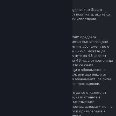
Възстановявания към Steam портфейла
Може да изискате възстановяване на средства към Steam
портфейл в четиринадесет дневен срок от покупката, ако те са
били закупени в Steam и все още не сте ги използвали.
Подновяеми абонаменти
За някои видове съдържание и услуги Steam предлага
периодичен (напр. месечен, годишен) достъп със заплащане
чрез повтарящо таксуване. Ако подновяемият абонамент не е
използван по време на текущия платежен цикъл, можете да
поискате възстановяване на цената в рамките на 48 часа от
първоначалната покупка или в рамките на 48 часа от което и да
е автоматично подновяване. Съдържанието се счита
използвано, ако някоя от игрите, попадащи в абонамента, е
била играна през текущия платежен цикъл, или ако някои от
привилегиите или отстъпките, включени в абонамента, са били
използвани, изразходвани, променени или прехвърлени.
Моля, обърнете внимание, че Вие можете да се откажете от
даден активен абонамент по всяко време, като отидете в
подробности за Вашия акаунт
. Щом веднъж отмените
абонамента си, той вече няма да се подновява автоматично, но
Вие ще запазите достъп до съдържанието и привилегиите в
него до края на Вашия текущ платежен цикъл.