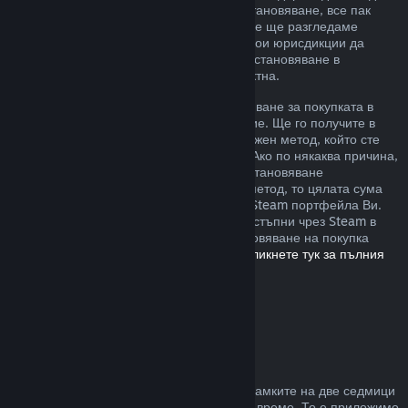
извън описаните от нас правила за възстановяване, все пак
можете да изискате възстановяване и ние ще разгледаме
случая. Възможно е потребителите в някои юрисдикции да
разполагат с допълнителни права за възстановяване в
обстоятелства, при които играта е дефектна.
Ще Ви бъде отпуснато пълно възстановяване за покупката в
рамките на една седмица след одобрение. Ще го получите в
Steam портфейла или чрез същия платежен метод, който сте
използвали, за да направите покупката. Ако по някаква причина,
Steam няма възможност да отпусне възстановяване
посредством първоначалния платежен метод, то цялата сума
ще бъде предоставена като кредит към Steam портфейла Ви.
(Възможно е някои платежни методи, достъпни чрез Steam в
държавата Ви, да не поддържат възстановяване на покупка
обратно към първоначалния източник.
Кликнете тук за пълния
списък
.)
Къде са приложими
възстановяванията
Steam възстановяването се предлага в рамките на две седмици
от покупката и при под два часа игрално време. То е приложимо