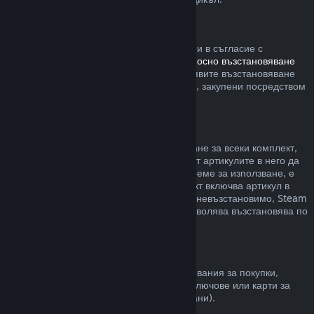
Steam хардуер
В рамките на приемлив времеви период и в съгласие с
процесите, определени в
политиката относно възстановяване
на сумата за хардуер
, Вие можете да заявите възстановяване
на сумата за Steam хардуер и аксесоари, закупени посредством
Steam.
Възстановявания на комплекти
Можете да получите пълно възстановяване за всеки комплект,
закупен в Steam магазина. Стига никой от артикулите в него да
не е бил прехвърлен и ако общото им време за използване, е
по-малко от два часа. Ако даден комплект включва артикул в
игра или сваляемо съдържание, което е невъзстановимо, Steam
ще Ви уведоми дали целия комплект позволява възстановява по
време на разплащането.
Покупки, направени извън Steam
Valve не може да предостави възстановявания за покупки,
направени извън Steam (например, CD ключове или карти за
Steam портфейла закупени от трети страни).