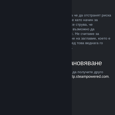
Злоупотреба
Възстановявания са предназначени, така че да отстранят риска
от закупуването на заглавия в Steam, а не като начин за
придобиване на безплатни игри. Ако ни се струва, че
злоупотребявате с възстановяванията, е възможно да
преустановим тяхното предлагане за Вас. Не считаме за
злоупотреба, ако изискате възстановяване на заглавие, което е
закупено точно преди разпродажба, а след това веднага го
закупите повторно при намалената цена.
Как да изискате възстановяване
Можете да изискате възстановяване или да получите друго
съдействие с покупките Ви в Steam от
help.steampowered.com
.
Последно обновена 23 април 2024
© Valve Corporation. Всички права запазени. Всички
търговски марки принадлежат на съответните им
собственици в САЩ и други страни.
Декларация за
поверителност
|
Юридическа информация
|