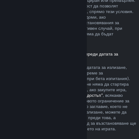
артикула да не е бил използван, модифициран или прехвърлен.
Другите разработчици ще имат възможност да позволят
възстановявания за артикули в игрите си, спрямо тези условия.
По време на покупката Steam ще Ви уведоми, ако
разработчикът е решил да предлага възстановявания за
артикула в играта, който купувате. В противен случай, при
покупките в игри, които не са на Valve, няма да бъдат
възстановявани през Steam.
Възстановявания за заглавия, закупени преди датата за
излизане
Когато закупите заглавие в Steam преди датата за излизане,
двучасовото ограничение на игралното време за
възстановяване ще е приложимо (освен при бета изпитания).
Но 14-дневният период за възстановяване няма да стартира
преди датата за излизане. Ето например, ако закупите игра,
която е в
„Ранен достъп“
или
„Разширен достъп“
, всякакво
игрално време ще се отчита към двучасовото ограничение за
възстановяване. Ако предплатите дадено заглавие, което не
може да бъде пускано преди датата за излизане, можете да
изискате възстановяване по всяко време преди това, а
стандартният 14-дневен/двучасов период за възстановяване ще
се прилага, считано от датата за излизането на играта.