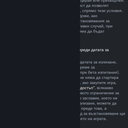
артикула да не е бил използван, модифициран или прехвърлен.
Другите разработчици ще имат възможност да позволят
възстановявания за артикули в игрите си, спрямо тези условия.
По време на покупката Steam ще Ви уведоми, ако
разработчикът е решил да предлага възстановявания за
артикула в играта, който купувате. В противен случай, при
покупките в игри, които не са на Valve, няма да бъдат
възстановявани през Steam.
Възстановявания за заглавия, закупени преди датата за
излизане
Когато закупите заглавие в Steam преди датата за излизане,
двучасовото ограничение на игралното време за
възстановяване ще е приложимо (освен при бета изпитания).
Но 14-дневният период за възстановяване няма да стартира
преди датата за излизане. Ето например, ако закупите игра,
която е в
„Ранен достъп“
или
„Разширен достъп“
, всякакво
игрално време ще се отчита към двучасовото ограничение за
възстановяване. Ако предплатите дадено заглавие, което не
може да бъде пускано преди датата за излизане, можете да
изискате възстановяване по всяко време преди това, а
стандартният 14-дневен/двучасов период за възстановяване ще
се прилага, считано от датата за излизането на играта.