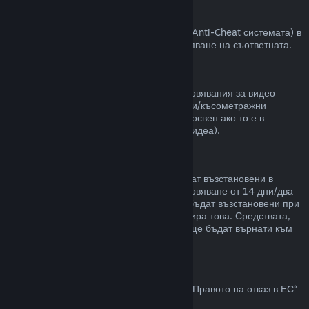
VAC забрани
Ако сте получили забрана от VAC (Valve Anti-Cheat системата) в
някоя игра, губите правото за възстановяване на съответната.
Видео съдържание
Неспособни сме да предлагаме възстановявания за видео
съдържание в Steam (пр. пълнометражни/късометражни
филми, сериали, епизоди и упътвания), освен ако то е в
комплект с други продукти (които не са видеа).
Възстановявания на подаръци
Неупотребените подаръци могат да бъдат възстановени в
рамките на стандартния срок за възстановяване от 14 дни/два
часа. Употребените подаръци могат да бъдат възстановени при
същите условия, ако получателят инициира това. Средствата,
използвани за закупуване на подаръка, ще бъдат върнати към
първоначалния купувач.
Право на отказ в ЕС
За обяснение относно това как действа „Правото на отказ в ЕС“
за Steam клиентите,
кликнете тук
.