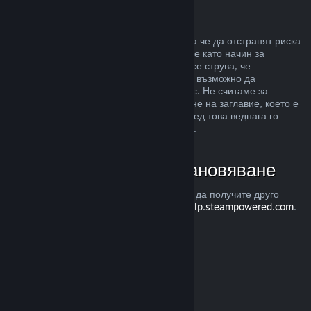
Злоупотреба
Възстановявания са предназначени, така че да отстранят риска
от закупуването на заглавия в Steam, а не като начин за
придобиване на безплатни игри. Ако ни се струва, че
злоупотребявате с възстановяванията, е възможно да
преустановим тяхното предлагане за Вас. Не считаме за
злоупотреба, ако изискате възстановяване на заглавие, което е
закупено точно преди разпродажба, а след това веднага го
закупите повторно при намалената цена.
Как да изискате възстановяване
Можете да изискате възстановяване или да получите друго
съдействие с покупките Ви в Steam от
help.steampowered.com
.
Последно обновена 23 април 2024
© Valve Corporation. Всички права запазени. Всички
търговски марки принадлежат на съответните им
собственици в САЩ и други страни.
Декларация за
поверителност
|
Юридическа информация
|