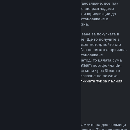
извън описаните от нас правила за възстановяване, все пак
можете да изискате възстановяване и ние ще разгледаме
случая. Възможно е потребителите в някои юрисдикции да
разполагат с допълнителни права за възстановяване в
обстоятелства, при които играта е дефектна.
Ще Ви бъде отпуснато пълно възстановяване за покупката в
рамките на една седмица след одобрение. Ще го получите в
Steam портфейла или чрез същия платежен метод, който сте
използвали, за да направите покупката. Ако по някаква причина,
Steam няма възможност да отпусне възстановяване
посредством първоначалния платежен метод, то цялата сума
ще бъде предоставена като кредит към Steam портфейла Ви.
(Възможно е някои платежни методи, достъпни чрез Steam в
държавата Ви, да не поддържат възстановяване на покупка
обратно към първоначалния източник.
Кликнете тук за пълния
списък
.)
Къде са приложими
възстановяванията
Steam възстановяването се предлага в рамките на две седмици
от покупката и при под два часа игрално време. То е приложимо