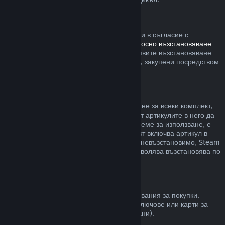
Steam хардуер
В рамките на приемлив времеви период и в съгласие с
процесите, определени в
политиката относно възстановяване
на сумата за хардуер
, Вие можете да заявите възстановяване
на сумата за Steam хардуер и аксесоари, закупени посредством
Steam.
Възстановявания на комплекти
Можете да получите пълно възстановяване за всеки комплект,
закупен в Steam магазина. Стига никой от артикулите в него да
не е бил прехвърлен и ако общото им време за използване, е
по-малко от два часа. Ако даден комплект включва артикул в
игра или сваляемо съдържание, което е невъзстановимо, Steam
ще Ви уведоми дали целия комплект позволява възстановява по
време на разплащането.
Покупки, направени извън Steam
Valve не може да предостави възстановявания за покупки,
направени извън Steam (например, CD ключове или карти за
Steam портфейла закупени от трети страни).