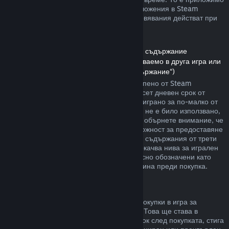
както за игри, така и при софтуерни приложения в Steam
магазина. Ето обзор за това как възстановявания действат при
други типове покупки.
Възстановявания на сумата за сваляемо съдържание
(Съдържание от Steam магазина, използваемо в друга игра или
софтуерно приложение, „Сваляемо съдържание“)
Сумата за сваляемото съдържание, закупено от Steam
магазина, се възстановява в четиринадесет дневен срок от
покупката, и ако съответното заглавие е играно за по-малко от
два часа, след транзакцията. Стига то да не е било използвано,
модифицирано или прехвърлено. Моля, обърнете внимание, че
в някои случаи Steam няма да има възможност за предоставяне
на възстановявания при някои сваляеми съдържания от трети
страни (например, ако то необратимо покачва нива за игрален
персонаж). Тези изключения ще бъдат ясно обозначени като
невъзстановими на страницата им магазина преди покупка.
Възстановявания за покупки в игра
Steam ще предлага възстановяване на покупки в игра за
всякакви заглавия разработени от Valve. Това ще става в
рамките на четиридесет и осем часов срок след покупката, стига