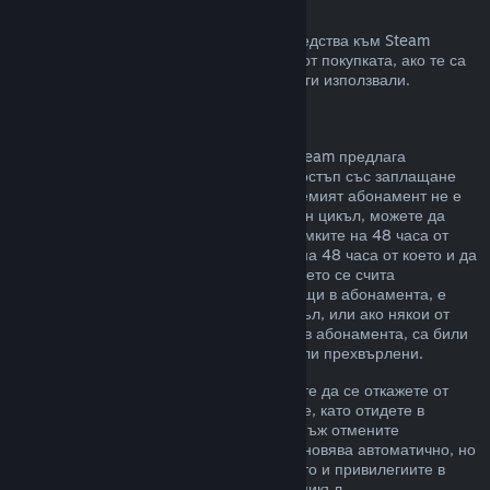
Възстановявания към Steam портфейла
Може да изискате възстановяване на средства към Steam
портфейл в четиринадесет дневен срок от покупката, ако те са
били закупени в Steam и все още не сте ги използвали.
Подновяеми абонаменти
За някои видове съдържание и услуги Steam предлага
периодичен (напр. месечен, годишен) достъп със заплащане
чрез повтарящо таксуване. Ако подновяемият абонамент не е
използван по време на текущия платежен цикъл, можете да
поискате възстановяване на цената в рамките на 48 часа от
първоначалната покупка или в рамките на 48 часа от което и да
е автоматично подновяване. Съдържанието се счита
използвано, ако някоя от игрите, попадащи в абонамента, е
била играна през текущия платежен цикъл, или ако някои от
привилегиите или отстъпките, включени в абонамента, са били
използвани, изразходвани, променени или прехвърлени.
Моля, обърнете внимание, че Вие можете да се откажете от
даден активен абонамент по всяко време, като отидете в
подробности за Вашия акаунт
. Щом веднъж отмените
абонамента си, той вече няма да се подновява автоматично, но
Вие ще запазите достъп до съдържанието и привилегиите в
него до края на Вашия текущ платежен цикъл.