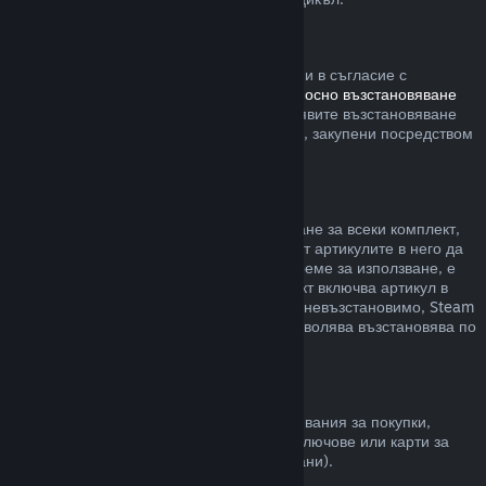
Steam хардуер
В рамките на приемлив времеви период и в съгласие с
процесите, определени в
политиката относно възстановяване
на сумата за хардуер
, Вие можете да заявите възстановяване
на сумата за Steam хардуер и аксесоари, закупени посредством
Steam.
Възстановявания на комплекти
Можете да получите пълно възстановяване за всеки комплект,
закупен в Steam магазина. Стига никой от артикулите в него да
не е бил прехвърлен и ако общото им време за използване, е
по-малко от два часа. Ако даден комплект включва артикул в
игра или сваляемо съдържание, което е невъзстановимо, Steam
ще Ви уведоми дали целия комплект позволява възстановява по
време на разплащането.
Покупки, направени извън Steam
Valve не може да предостави възстановявания за покупки,
направени извън Steam (например, CD ключове или карти за
Steam портфейла закупени от трети страни).