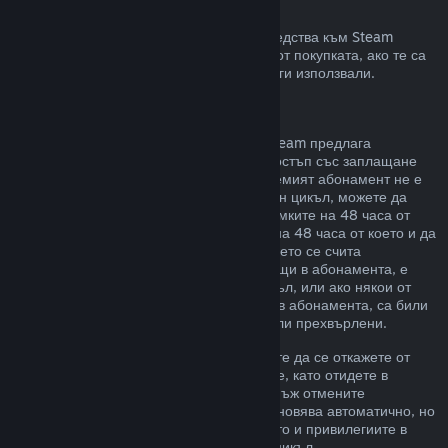
Възстановявания към Steam портфейла
Може да изискате възстановяване на средства към Steam
портфейл в четиринадесет дневен срок от покупката, ако те са
били закупени в Steam и все още не сте ги използвали.
Подновяеми абонаменти
За някои видове съдържание и услуги Steam предлага
периодичен (напр. месечен, годишен) достъп със заплащане
чрез повтарящо таксуване. Ако подновяемият абонамент не е
използван по време на текущия платежен цикъл, можете да
поискате възстановяване на цената в рамките на 48 часа от
първоначалната покупка или в рамките на 48 часа от което и да
е автоматично подновяване. Съдържанието се счита
използвано, ако някоя от игрите, попадащи в абонамента, е
била играна през текущия платежен цикъл, или ако някои от
привилегиите или отстъпките, включени в абонамента, са били
използвани, изразходвани, променени или прехвърлени.
Моля, обърнете внимание, че Вие можете да се откажете от
даден активен абонамент по всяко време, като отидете в
подробности за Вашия акаунт
. Щом веднъж отмените
абонамента си, той вече няма да се подновява автоматично, но
Вие ще запазите достъп до съдържанието и привилегиите в
него до края на Вашия текущ платежен цикъл.