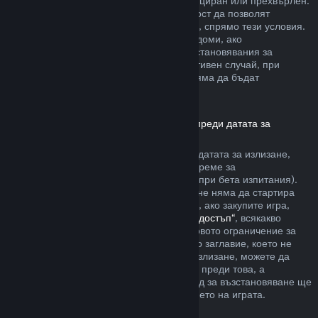
артикула да не е бил използван, модифициран или прехвърлен.
Другите разработчици ще имат възможност да позволят
възстановявания за артикули в игрите си, спрямо тези условия.
По време на покупката Steam ще Ви уведоми, ако
разработчикът е решил да предлага възстановявания за
артикула в играта, който купувате. В противен случай, при
покупките в игри, които не са на Valve, няма да бъдат
възстановявани през Steam.
Възстановявания за заглавия, закупени преди датата за
излизане
Когато закупите заглавие в Steam преди датата за излизане,
двучасовото ограничение на игралното време за
възстановяване ще е приложимо (освен при бета изпитания).
Но 14-дневният период за възстановяване няма да стартира
преди датата за излизане. Ето например, ако закупите игра,
която е в
„Ранен достъп“
или
„Разширен достъп“
, всякакво
игрално време ще се отчита към двучасовото ограничение за
възстановяване. Ако предплатите дадено заглавие, което не
може да бъде пускано преди датата за излизане, можете да
изискате възстановяване по всяко време преди това, а
стандартният 14-дневен/двучасов период за възстановяване ще
се прилага, считано от датата за излизането на играта.