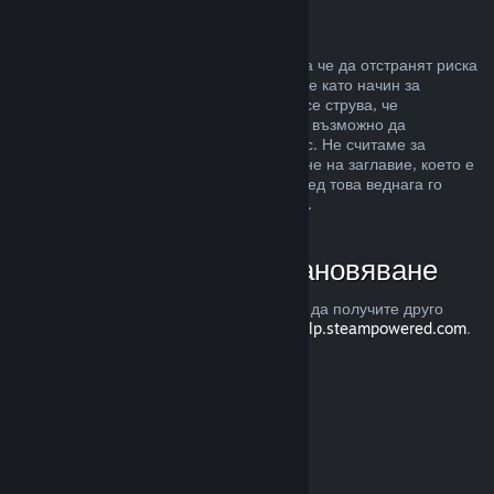
Злоупотреба
Възстановявания са предназначени, така че да отстранят риска
от закупуването на заглавия в Steam, а не като начин за
придобиване на безплатни игри. Ако ни се струва, че
злоупотребявате с възстановяванията, е възможно да
преустановим тяхното предлагане за Вас. Не считаме за
злоупотреба, ако изискате възстановяване на заглавие, което е
закупено точно преди разпродажба, а след това веднага го
закупите повторно при намалената цена.
Как да изискате възстановяване
Можете да изискате възстановяване или да получите друго
съдействие с покупките Ви в Steam от
help.steampowered.com
.
Последно обновена 23 април 2024
© Valve Corporation. Всички права запазени. Всички
търговски марки принадлежат на съответните им
собственици в САЩ и други страни.
Декларация за
поверителност
|
Юридическа информация
|