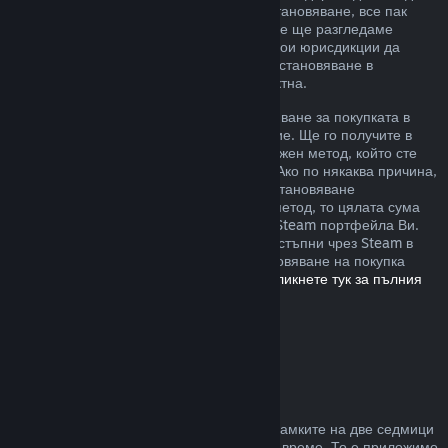
извън описаните от нас правила за възстановяване, все пак
можете да изискате възстановяване и ние ще разгледаме
случая. Възможно е потребителите в някои юрисдикции да
разполагат с допълнителни права за възстановяване в
обстоятелства, при които играта е дефектна.
Ще Ви бъде отпуснато пълно възстановяване за покупката в
рамките на една седмица след одобрение. Ще го получите в
Steam портфейла или чрез същия платежен метод, който сте
използвали, за да направите покупката. Ако по някаква причина,
Steam няма възможност да отпусне възстановяване
посредством първоначалния платежен метод, то цялата сума
ще бъде предоставена като кредит към Steam портфейла Ви.
(Възможно е някои платежни методи, достъпни чрез Steam в
държавата Ви, да не поддържат възстановяване на покупка
обратно към първоначалния източник.
Кликнете тук за пълния
списък
.)
Къде са приложими
възстановяванията
Steam възстановяването се предлага в рамките на две седмици
от покупката и при под два часа игрално време. То е приложимо