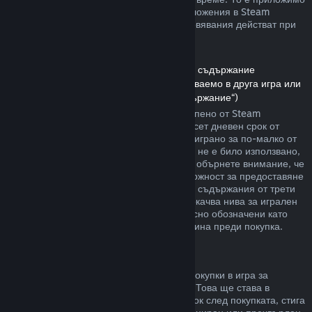
както за игри, така и при софтуерни приложения в Steam
магазина. Ето обзор за това как възстановявания действат при
други типове покупки.
Възстановявания на сумата за сваляемо съдържание
(Съдържание от Steam магазина, използваемо в друга игра или
софтуерно приложение, „Сваляемо съдържание“)
Сумата за сваляемото съдържание, закупено от Steam
магазина, се възстановява в четиринадесет дневен срок от
покупката, и ако съответното заглавие е играно за по-малко от
два часа, след транзакцията. Стига то да не е било използвано,
модифицирано или прехвърлено. Моля, обърнете внимание, че
в някои случаи Steam няма да има възможност за предоставяне
на възстановявания при някои сваляеми съдържания от трети
страни (например, ако то необратимо покачва нива за игрален
персонаж). Тези изключения ще бъдат ясно обозначени като
невъзстановими на страницата им магазина преди покупка.
Възстановявания за покупки в игра
Steam ще предлага възстановяване на покупки в игра за
всякакви заглавия разработени от Valve. Това ще става в
рамките на четиридесет и осем часов срок след покупката, стига