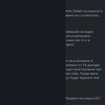
VAC забрани
Ако сте получили забрана от VAC (Valve Anti-Cheat системата) в
някоя игра, губите правото за възстановяване на съответната.
Видео съдържание
Неспособни сме да предлагаме възстановявания за видео
съдържание в Steam (пр. пълнометражни/късометражни
филми, сериали, епизоди и упътвания), освен ако то е в
комплект с други продукти (които не са видеа).
Възстановявания на подаръци
Неупотребените подаръци могат да бъдат възстановени в
рамките на стандартния срок за възстановяване от 14 дни/два
часа. Употребените подаръци могат да бъдат възстановени при
същите условия, ако получателят инициира това. Средствата,
използвани за закупуване на подаръка, ще бъдат върнати към
първоначалния купувач.
Право на отказ в ЕС
За обяснение относно това как действа „Правото на отказ в ЕС“
за Steam клиентите,
кликнете тук
.