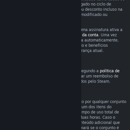
qualquer jogo incluso na assinatura foi jogado no ciclo de
cobrança atual ou se qualquer benefício ou desconto incluso na
assinatura tenha sido usado, consumido, modificado ou
transferido.
Esteja ciente de que você pode cancelar uma assinatura ativa a
qualquer momento na página de
detalhes da conta
. Uma vez
cancelada, a assinatura não será renovada automaticamente,
mas você ainda poderá acessar o conteúdo e benefícios
associados a ela até o fim do ciclo de cobrança atual.
Hardware Steam
Dentro do período e processo aplicáveis segundo a
política de
reembolso de hardware
, você pode solicitar um reembolso de
hardwares e acessórios do Steam adquiridos pelo Steam.
Reembolsos para conjuntos
Você pode receber um reembolso completo por qualquer conjunto
comprado na Loja Steam, desde que nenhum dos itens do
conjunto tenha sido transferido e que o tempo de uso total de
todos os itens do conjunto não passe de duas horas. Caso o
conjunto contenha um item de jogo ou conteúdo adicional que
não seja reembolsável, o Steam lhe informará se o conjunto é