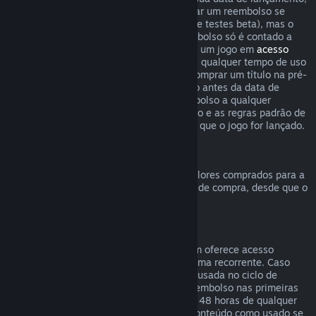
o limite de duas horas de uso para solicitar um reembolso se
aplica imediatamente (exceto em casos de testes beta), mas o
período de 14 dias para solicitar um reembolso só é contado a
partir da data de lançamento. Ao comprar um jogo em
acesso
antecipado
ou
acesso de pré-lançamento
, qualquer tempo de uso
contará para o limite de duas horas. Ao comprar um título na pré-
venda no Steam que não possa ser jogado antes da data de
lançamento, você pode solicitar um reembolso a qualquer
momento antes do lançamento deste título e as regras padrão de
reembolso se aplicam a partir da data em que o jogo for lançado.
Reembolsos da Carteira Steam
Você pode solicitar um reembolso para valores comprados para a
Carteira Steam dentro de 14 dias da data de compra, desde que o
crédito adicionado não tenha sido usado.
Assinaturas renováveis
Para alguns conteúdos e serviços, o Steam oferece acesso
periódico (mensal, anual etc.) pago de forma recorrente. Caso
uma assinatura renovável não tenha sido usada no ciclo de
cobrança atual, você pode solicitar um reembolso nas primeiras
48 horas após a compra inicial ou em até 48 horas de qualquer
renovação automática. Consideramos o conteúdo como usado se