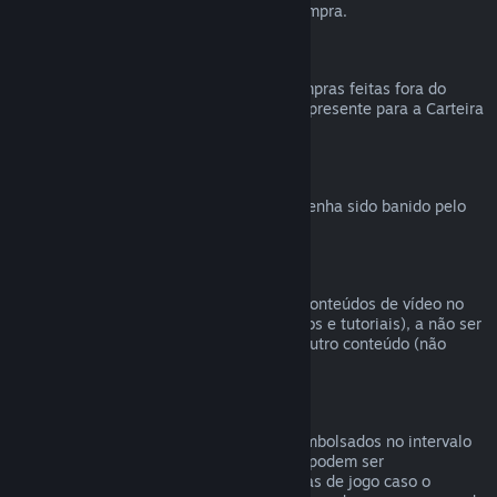
reembolsável durante a finalização da compra.
Compras feitas fora do Steam
Não podemos emitir reembolsos para compras feitas fora do
Steam (como códigos de produto e vales-presente para a Carteira
Steam).
Banimentos VAC
O direito de reembolso é revogado caso tenha sido banido pelo
VAC (Sistema Valve Antitrapaça).
Conteúdo de vídeo
Não podemos oferecer reembolsos para conteúdos de vídeo no
Steam (ex.: filmes, curtas, séries, episódios e tutoriais), a não ser
que o vídeo esteja em um conjunto com outro conteúdo (não
vídeo) reembolsável.
Reembolsos para presentes
Presentes não resgatados podem ser reembolsados no intervalo
padrão de 14 dias. Presentes resgatados podem ser
reembolsados em 14 dias/antes de 2 horas de jogo caso o