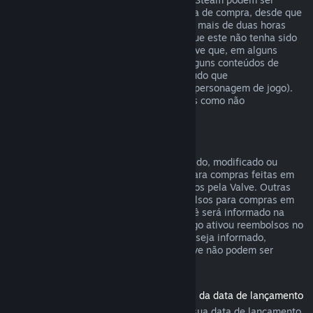
reembolsados em até catorze dias da data de compra, desde que
o produto base não tenha sido jogado por mais de duas horas
desde a data de compra do conteúdo, e que este não tenha sido
consumido, modificado ou trocado. Observe que, em alguns
casos, o Steam não poderá reembolsar alguns conteúdos de
outras empresas (por exemplo, um conteúdo que
irreversivelmente aumenta o nível de um personagem de jogo).
Estas exceções serão claramente exibidas como não
reembolsáveis na página da loja.
Reembolsos para compras em jogos
Desde que o item não tenha sido consumido, modificado ou
trocado, o Steam oferecerá reembolsos para compras feitas em
até 48 horas dentro de jogos desenvolvidos pela Valve. Outras
empresas terão a opção de ativar reembolsos para compras em
jogos dentro desses mesmos termos. Você será informado na
hora da compra se o desenvolvedor do jogo ativou reembolsos no
item que você está comprando. Caso não seja informado,
compras em títulos que não sejam da Valve não podem ser
reembolsadas.
Reembolsos para títulos comprados antes da data de lançamento
Ao comprar um título no Steam antes da sua data de lançamento,