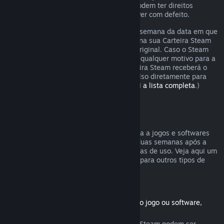
Os consumidores em certas jurisdições podem ter direitos
adicionais a um reembolso se o jogo estiver com defeito.
O reembolso será emitido dentro de uma semana da data em que
foi aprovado. Você receberá o reembolso na sua Carteira Steam
ou diretamente na forma de pagamento original. Caso o Steam
não seja capaz de emitir o reembolso por qualquer motivo para a
forma original de pagamento, a sua Carteira Steam receberá o
valor total. (Não é possível emitir reembolso diretamente para
certas formas de pagamento.
Confira aqui a lista completa
.)
Reembolsos válidos
A oferta de reembolsos no Steam se aplica a jogos e softwares
comprados na Loja Steam nas primeiras duas semanas após a
data da compra e com menos de duas horas de uso. Veja aqui um
resumo de como reembolsos funcionarão para outros tipos de
compras.
Reembolsos para conteúdo adicional
(Produtos da Loja Steam usados com outro jogo ou software,
"DLC")
Conteúdos adicionais comprados na Loja Steam podem ser