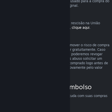
destinatário solicite o reembolso. O valor usado para a compra do
presente será devolvido ao comprador original.
União Europeia: Direito de rescisão
Para uma explicação de como o direito de rescisão na União
Europeia funciona para clientes do Steam,
clique aqui
.
Abuso
O sistema de reembolsos foi feito para remover o risco de compra
no Steam — não como uma forma de jogar gratuitamente. Caso
aparente estar abusando dos reembolsos, poderemos revogar
nossa oferta para você. Não consideramos abuso solicitar um
reembolso para um título que tenha sido comprado logo antes de
uma promoção e em seguida comprá-lo novamente pelo valor
promocional.
Como solicitar um reembolso
Você pode solicitar reembolsos ou mais ajuda com suas compras
no Steam em
help.steampowered.com
.