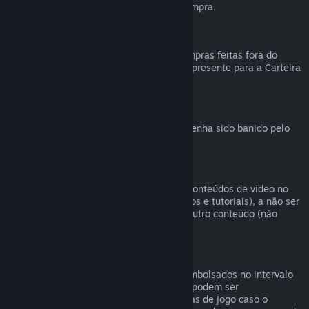
reembolsável durante a finalização da compra.
Compras feitas fora do Steam
Não podemos emitir reembolsos para compras feitas fora do
Steam (como códigos de produto e vales-presente para a Carteira
Steam).
Banimentos VAC
O direito de reembolso é revogado caso tenha sido banido pelo
VAC (Sistema Valve Antitrapaça).
Conteúdo de vídeo
Não podemos oferecer reembolsos para conteúdos de vídeo no
Steam (ex.: filmes, curtas, séries, episódios e tutoriais), a não ser
que o vídeo esteja em um conjunto com outro conteúdo (não
vídeo) reembolsável.
Reembolsos para presentes
Presentes não resgatados podem ser reembolsados no intervalo
padrão de 14 dias. Presentes resgatados podem ser
reembolsados em 14 dias/antes de 2 horas de jogo caso o