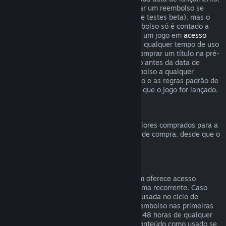
o limite de duas horas de uso para solicitar um reembolso se
aplica imediatamente (exceto em casos de testes beta), mas o
período de 14 dias para solicitar um reembolso só é contado a
partir da data de lançamento. Ao comprar um jogo em
acesso
antecipado
ou
acesso de pré-lançamento
, qualquer tempo de uso
contará para o limite de duas horas. Ao comprar um título na pré-
venda no Steam que não possa ser jogado antes da data de
lançamento, você pode solicitar um reembolso a qualquer
momento antes do lançamento deste título e as regras padrão de
reembolso se aplicam a partir da data em que o jogo for lançado.
Reembolsos da Carteira Steam
Você pode solicitar um reembolso para valores comprados para a
Carteira Steam dentro de 14 dias da data de compra, desde que o
crédito adicionado não tenha sido usado.
Assinaturas renováveis
Para alguns conteúdos e serviços, o Steam oferece acesso
periódico (mensal, anual etc.) pago de forma recorrente. Caso
uma assinatura renovável não tenha sido usada no ciclo de
cobrança atual, você pode solicitar um reembolso nas primeiras
48 horas após a compra inicial ou em até 48 horas de qualquer
renovação automática. Consideramos o conteúdo como usado se