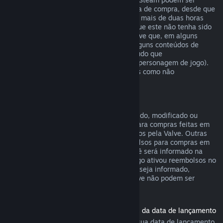
reembolsados em até catorze dias da data de compra, desde que
o produto base não tenha sido jogado por mais de duas horas
desde a data de compra do conteúdo, e que este não tenha sido
consumido, modificado ou trocado. Observe que, em alguns
casos, o Steam não poderá reembolsar alguns conteúdos de
outras empresas (por exemplo, um conteúdo que
irreversivelmente aumenta o nível de um personagem de jogo).
Estas exceções serão claramente exibidas como não
reembolsáveis na página da loja.
Reembolsos para compras em jogos
Desde que o item não tenha sido consumido, modificado ou
trocado, o Steam oferecerá reembolsos para compras feitas em
até 48 horas dentro de jogos desenvolvidos pela Valve. Outras
empresas terão a opção de ativar reembolsos para compras em
jogos dentro desses mesmos termos. Você será informado na
hora da compra se o desenvolvedor do jogo ativou reembolsos no
item que você está comprando. Caso não seja informado,
compras em títulos que não sejam da Valve não podem ser
reembolsadas.
Reembolsos para títulos comprados antes da data de lançamento
Ao comprar um título no Steam antes da sua data de lançamento,