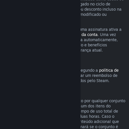
qualquer jogo incluso na assinatura foi jogado no ciclo de
cobrança atual ou se qualquer benefício ou desconto incluso na
assinatura tenha sido usado, consumido, modificado ou
transferido.
Esteja ciente de que você pode cancelar uma assinatura ativa a
qualquer momento na página de
detalhes da conta
. Uma vez
cancelada, a assinatura não será renovada automaticamente,
mas você ainda poderá acessar o conteúdo e benefícios
associados a ela até o fim do ciclo de cobrança atual.
Hardware Steam
Dentro do período e processo aplicáveis segundo a
política de
reembolso de hardware
, você pode solicitar um reembolso de
hardwares e acessórios do Steam adquiridos pelo Steam.
Reembolsos para conjuntos
Você pode receber um reembolso completo por qualquer conjunto
comprado na Loja Steam, desde que nenhum dos itens do
conjunto tenha sido transferido e que o tempo de uso total de
todos os itens do conjunto não passe de duas horas. Caso o
conjunto contenha um item de jogo ou conteúdo adicional que
não seja reembolsável, o Steam lhe informará se o conjunto é