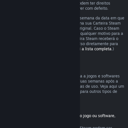
Os consumidores em certas jurisdições podem ter direitos
adicionais a um reembolso se o jogo estiver com defeito.
O reembolso será emitido dentro de uma semana da data em que
foi aprovado. Você receberá o reembolso na sua Carteira Steam
ou diretamente na forma de pagamento original. Caso o Steam
não seja capaz de emitir o reembolso por qualquer motivo para a
forma original de pagamento, a sua Carteira Steam receberá o
valor total. (Não é possível emitir reembolso diretamente para
certas formas de pagamento.
Confira aqui a lista completa
.)
Reembolsos válidos
A oferta de reembolsos no Steam se aplica a jogos e softwares
comprados na Loja Steam nas primeiras duas semanas após a
data da compra e com menos de duas horas de uso. Veja aqui um
resumo de como reembolsos funcionarão para outros tipos de
compras.
Reembolsos para conteúdo adicional
(Produtos da Loja Steam usados com outro jogo ou software,
"DLC")
Conteúdos adicionais comprados na Loja Steam podem ser