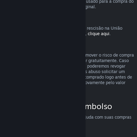
destinatário solicite o reembolso. O valor usado para a compra do
presente será devolvido ao comprador original.
União Europeia: Direito de rescisão
Para uma explicação de como o direito de rescisão na União
Europeia funciona para clientes do Steam,
clique aqui
.
Abuso
O sistema de reembolsos foi feito para remover o risco de compra
no Steam — não como uma forma de jogar gratuitamente. Caso
aparente estar abusando dos reembolsos, poderemos revogar
nossa oferta para você. Não consideramos abuso solicitar um
reembolso para um título que tenha sido comprado logo antes de
uma promoção e em seguida comprá-lo novamente pelo valor
promocional.
Como solicitar um reembolso
Você pode solicitar reembolsos ou mais ajuda com suas compras
no Steam em
help.steampowered.com
.