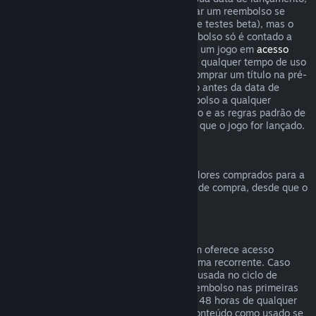
o limite de duas horas de uso para solicitar um reembolso se
aplica imediatamente (exceto em casos de testes beta), mas o
período de 14 dias para solicitar um reembolso só é contado a
partir da data de lançamento. Ao comprar um jogo em
acesso
antecipado
ou
acesso de pré-lançamento
, qualquer tempo de uso
contará para o limite de duas horas. Ao comprar um título na pré-
venda no Steam que não possa ser jogado antes da data de
lançamento, você pode solicitar um reembolso a qualquer
momento antes do lançamento deste título e as regras padrão de
reembolso se aplicam a partir da data em que o jogo for lançado.
Reembolsos da Carteira Steam
Você pode solicitar um reembolso para valores comprados para a
Carteira Steam dentro de 14 dias da data de compra, desde que o
crédito adicionado não tenha sido usado.
Assinaturas renováveis
Para alguns conteúdos e serviços, o Steam oferece acesso
periódico (mensal, anual etc.) pago de forma recorrente. Caso
uma assinatura renovável não tenha sido usada no ciclo de
cobrança atual, você pode solicitar um reembolso nas primeiras
48 horas após a compra inicial ou em até 48 horas de qualquer
renovação automática. Consideramos o conteúdo como usado se