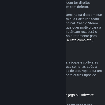
Os consumidores em certas jurisdições podem ter direitos
adicionais a um reembolso se o jogo estiver com defeito.
O reembolso será emitido dentro de uma semana da data em que
foi aprovado. Você receberá o reembolso na sua Carteira Steam
ou diretamente na forma de pagamento original. Caso o Steam
não seja capaz de emitir o reembolso por qualquer motivo para a
forma original de pagamento, a sua Carteira Steam receberá o
valor total. (Não é possível emitir reembolso diretamente para
certas formas de pagamento.
Confira aqui a lista completa
.)
Reembolsos válidos
A oferta de reembolsos no Steam se aplica a jogos e softwares
comprados na Loja Steam nas primeiras duas semanas após a
data da compra e com menos de duas horas de uso. Veja aqui um
resumo de como reembolsos funcionarão para outros tipos de
compras.
Reembolsos para conteúdo adicional
(Produtos da Loja Steam usados com outro jogo ou software,
"DLC")
Conteúdos adicionais comprados na Loja Steam podem ser