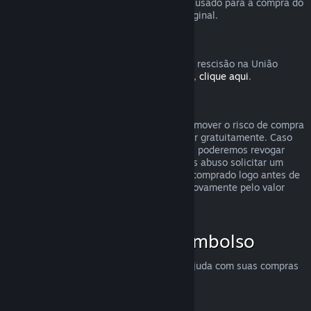
destinatário solicite o reembolso. O valor usado para a compra do
presente será devolvido ao comprador original.
União Europeia: Direito de rescisão
Para uma explicação de como o direito de rescisão na União
Europeia funciona para clientes do Steam,
clique aqui
.
Abuso
O sistema de reembolsos foi feito para remover o risco de compra
no Steam — não como uma forma de jogar gratuitamente. Caso
aparente estar abusando dos reembolsos, poderemos revogar
nossa oferta para você. Não consideramos abuso solicitar um
reembolso para um título que tenha sido comprado logo antes de
uma promoção e em seguida comprá-lo novamente pelo valor
promocional.
Como solicitar um reembolso
Você pode solicitar reembolsos ou mais ajuda com suas compras
no Steam em
help.steampowered.com
.