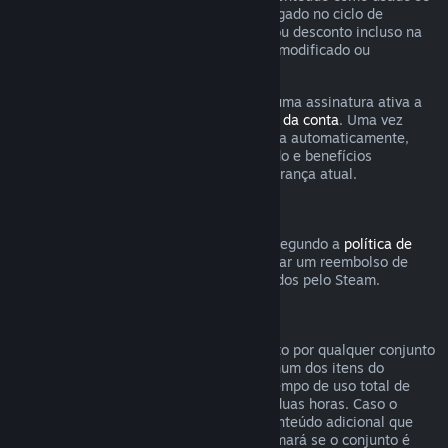
qualquer jogo incluso na assinatura foi jogado no ciclo de
cobrança atual ou se qualquer benefício ou desconto incluso na
assinatura tenha sido usado, consumido, modificado ou
transferido.
Esteja ciente de que você pode cancelar uma assinatura ativa a
qualquer momento na página de
detalhes da conta
. Uma vez
cancelada, a assinatura não será renovada automaticamente,
mas você ainda poderá acessar o conteúdo e benefícios
associados a ela até o fim do ciclo de cobrança atual.
Hardware Steam
Dentro do período e processo aplicáveis segundo a
política de
reembolso de hardware
, você pode solicitar um reembolso de
hardwares e acessórios do Steam adquiridos pelo Steam.
Reembolsos para conjuntos
Você pode receber um reembolso completo por qualquer conjunto
comprado na Loja Steam, desde que nenhum dos itens do
conjunto tenha sido transferido e que o tempo de uso total de
todos os itens do conjunto não passe de duas horas. Caso o
conjunto contenha um item de jogo ou conteúdo adicional que
não seja reembolsável, o Steam lhe informará se o conjunto é