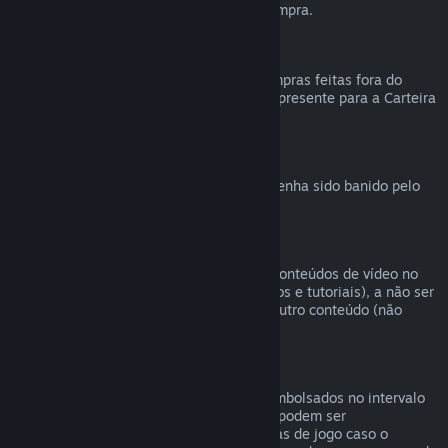
reembolsável durante a finalização da compra.
Compras feitas fora do Steam
Não podemos emitir reembolsos para compras feitas fora do
Steam (como códigos de produto e vales-presente para a Carteira
Steam).
Banimentos VAC
O direito de reembolso é revogado caso tenha sido banido pelo
VAC (Sistema Valve Antitrapaça).
Conteúdo de vídeo
Não podemos oferecer reembolsos para conteúdos de vídeo no
Steam (ex.: filmes, curtas, séries, episódios e tutoriais), a não ser
que o vídeo esteja em um conjunto com outro conteúdo (não
vídeo) reembolsável.
Reembolsos para presentes
Presentes não resgatados podem ser reembolsados no intervalo
padrão de 14 dias. Presentes resgatados podem ser
reembolsados em 14 dias/antes de 2 horas de jogo caso o