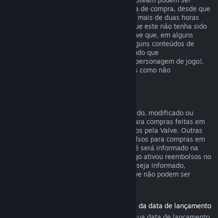
reembolsados em até catorze dias da data de compra, desde que
o produto base não tenha sido jogado por mais de duas horas
desde a data de compra do conteúdo, e que este não tenha sido
consumido, modificado ou trocado. Observe que, em alguns
casos, o Steam não poderá reembolsar alguns conteúdos de
outras empresas (por exemplo, um conteúdo que
irreversivelmente aumenta o nível de um personagem de jogo).
Estas exceções serão claramente exibidas como não
reembolsáveis na página da loja.
Reembolsos para compras em jogos
Desde que o item não tenha sido consumido, modificado ou
trocado, o Steam oferecerá reembolsos para compras feitas em
até 48 horas dentro de jogos desenvolvidos pela Valve. Outras
empresas terão a opção de ativar reembolsos para compras em
jogos dentro desses mesmos termos. Você será informado na
hora da compra se o desenvolvedor do jogo ativou reembolsos no
item que você está comprando. Caso não seja informado,
compras em títulos que não sejam da Valve não podem ser
reembolsadas.
Reembolsos para títulos comprados antes da data de lançamento
Ao comprar um título no Steam antes da sua data de lançamento,