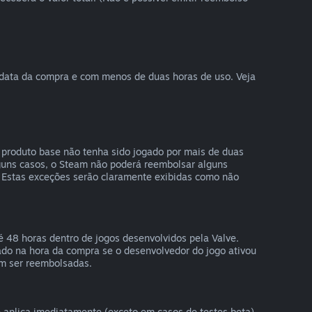
 data da compra e com menos de duas horas de uso. Veja
produto base não tenha sido jogado por mais de duas
guns casos, o Steam não poderá reembolsar alguns
 Estas exceções serão claramente exibidas como não
 48 horas dentro de jogos desenvolvidos pela Valve.
do na hora da compra se o desenvolvedor do jogo ativou
em ser reembolsadas.
e aplica imediatamente (exceto em casos de testes beta),