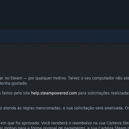
rar no Steam — por qualquer motivo. Talvez o seu computador não at
 tenha gostado.
 feitos pelo site
help.steampowered.com
para solicitações realizada
atenda às regras mencionadas, a sua solicitação será analisada. Os
em que foi aprovado. Você receberá o reembolso na sua Carteira St
r motivo para a forma original de pagamento, a sua Carteira Steam re