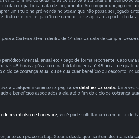
 é contado a partir da data de lançamento. Ao comprar um jogo em
ac
mprar um título na pré-venda no Steam que não possa ser jogado ante
título e as regras padrão de reembolso se aplicam a partir da data 
 para a Carteira Steam dentro de 14 dias da data de compra, desde q
 periódico (mensal, anual etc.) pago de forma recorrente. Caso uma 
imeiras 48 horas após a compra inicial ou em até 48 horas de qual
no ciclo de cobrança atual ou se qualquer benefício ou desconto incl
 ativa a qualquer momento na página de
detalhes da conta
. Uma vez c
o e benefícios associados a ela até o fim do ciclo de cobrança atua
ca de reembolso de hardware
, você pode solicitar um reembolso de h
onjunto comprado na Loja Steam, desde que nenhum dos itens do conj