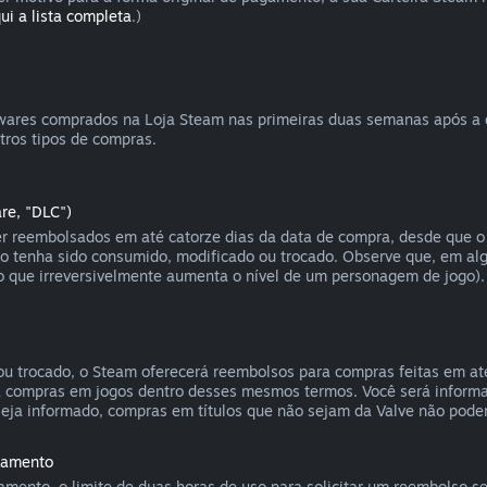
ui a lista completa
.)
ftwares comprados na Loja Steam nas primeiras duas semanas após a
ros tipos de compras.
re, "DLC")
 reembolsados em até catorze dias da data de compra, desde que o 
ão tenha sido consumido, modificado ou trocado. Observe que, em al
 que irreversivelmente aumenta o nível de um personagem de jogo).
u trocado, o Steam oferecerá reembolsos para compras feitas em até
a compras em jogos dentro desses mesmos termos. Você será informa
eja informado, compras em títulos que não sejam da Valve não pod
nçamento
mento, o limite de duas horas de uso para solicitar um reembolso s