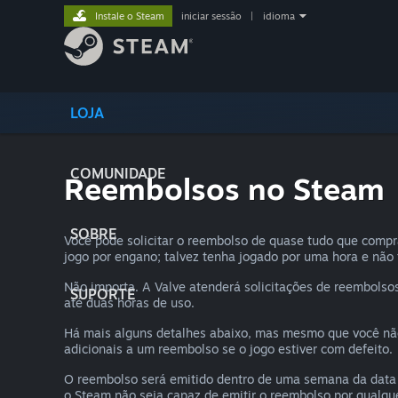
Instale o Steam
iniciar sessão
|
idioma
LOJA
COMUNIDADE
Reembolsos no Steam
SOBRE
Você pode solicitar o reembolso de quase tudo que comp
jogo por engano; talvez tenha jogado por uma hora e não
Não importa. A Valve atenderá solicitações de reembolsos
SUPORTE
até duas horas de uso.
Há mais alguns detalhes abaixo, mas mesmo que você não 
adicionais a um reembolso se o jogo estiver com defeito.
O reembolso será emitido dentro de uma semana da data 
o Steam não seja capaz de emitir o reembolso por qualque