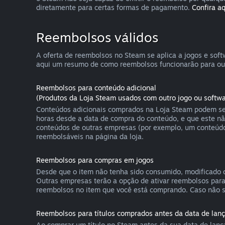
diretamente para certas formas de pagamento.
Confira aq
Reembolsos válidos
A oferta de reembolsos no Steam se aplica a jogos e so
aqui um resumo de como reembolsos funcionarão para out
Reembolsos para conteúdo adicional
(Produtos da Loja Steam usados com outro jogo ou softwa
Conteúdos adicionais comprados na Loja Steam podem ser
horas desde a data de compra do conteúdo, e que este n
conteúdos de outras empresas (por exemplo, um conteúdo
reembolsáveis na página da loja.
Reembolsos para compras em jogos
Desde que o item não tenha sido consumido, modificado o
Outras empresas terão a opção de ativar reembolsos par
reembolsos no item que você está comprando. Caso não s
Reembolsos para títulos comprados antes da data de la
Ao comprar um título no Steam antes da sua data de lança