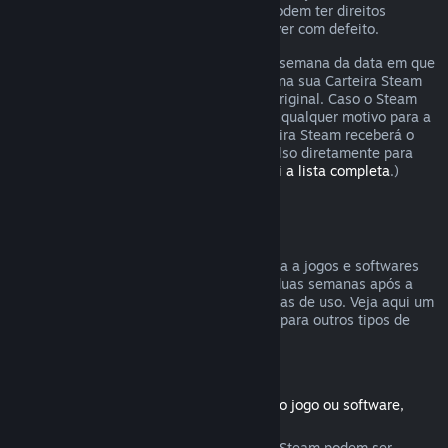
Os consumidores em certas jurisdições podem ter direitos
adicionais a um reembolso se o jogo estiver com defeito.
O reembolso será emitido dentro de uma semana da data em que
foi aprovado. Você receberá o reembolso na sua Carteira Steam
ou diretamente na forma de pagamento original. Caso o Steam
não seja capaz de emitir o reembolso por qualquer motivo para a
forma original de pagamento, a sua Carteira Steam receberá o
valor total. (Não é possível emitir reembolso diretamente para
certas formas de pagamento.
Confira aqui a lista completa
.)
Reembolsos válidos
A oferta de reembolsos no Steam se aplica a jogos e softwares
comprados na Loja Steam nas primeiras duas semanas após a
data da compra e com menos de duas horas de uso. Veja aqui um
resumo de como reembolsos funcionarão para outros tipos de
compras.
Reembolsos para conteúdo adicional
(Produtos da Loja Steam usados com outro jogo ou software,
"DLC")
Conteúdos adicionais comprados na Loja Steam podem ser