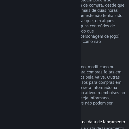
reembolsados em até catorze dias da data de compra, desde que
o produto base não tenha sido jogado por mais de duas horas
desde a data de compra do conteúdo, e que este não tenha sido
consumido, modificado ou trocado. Observe que, em alguns
casos, o Steam não poderá reembolsar alguns conteúdos de
outras empresas (por exemplo, um conteúdo que
irreversivelmente aumenta o nível de um personagem de jogo).
Estas exceções serão claramente exibidas como não
reembolsáveis na página da loja.
Reembolsos para compras em jogos
Desde que o item não tenha sido consumido, modificado ou
trocado, o Steam oferecerá reembolsos para compras feitas em
até 48 horas dentro de jogos desenvolvidos pela Valve. Outras
empresas terão a opção de ativar reembolsos para compras em
jogos dentro desses mesmos termos. Você será informado na
hora da compra se o desenvolvedor do jogo ativou reembolsos no
item que você está comprando. Caso não seja informado,
compras em títulos que não sejam da Valve não podem ser
reembolsadas.
Reembolsos para títulos comprados antes da data de lançamento
Ao comprar um título no Steam antes da sua data de lançamento,