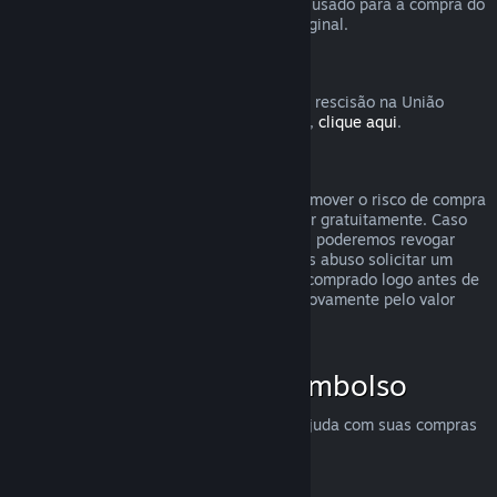
destinatário solicite o reembolso. O valor usado para a compra do
presente será devolvido ao comprador original.
União Europeia: Direito de rescisão
Para uma explicação de como o direito de rescisão na União
Europeia funciona para clientes do Steam,
clique aqui
.
Abuso
O sistema de reembolsos foi feito para remover o risco de compra
no Steam — não como uma forma de jogar gratuitamente. Caso
aparente estar abusando dos reembolsos, poderemos revogar
nossa oferta para você. Não consideramos abuso solicitar um
reembolso para um título que tenha sido comprado logo antes de
uma promoção e em seguida comprá-lo novamente pelo valor
promocional.
Como solicitar um reembolso
Você pode solicitar reembolsos ou mais ajuda com suas compras
no Steam em
help.steampowered.com
.