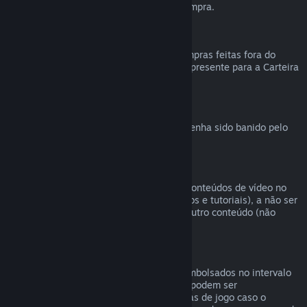
reembolsável durante a finalização da compra.
Compras feitas fora do Steam
Não podemos emitir reembolsos para compras feitas fora do
Steam (como códigos de produto e vales-presente para a Carteira
Steam).
Banimentos VAC
O direito de reembolso é revogado caso tenha sido banido pelo
VAC (Sistema Valve Antitrapaça).
Conteúdo de vídeo
Não podemos oferecer reembolsos para conteúdos de vídeo no
Steam (ex.: filmes, curtas, séries, episódios e tutoriais), a não ser
que o vídeo esteja em um conjunto com outro conteúdo (não
vídeo) reembolsável.
Reembolsos para presentes
Presentes não resgatados podem ser reembolsados no intervalo
padrão de 14 dias. Presentes resgatados podem ser
reembolsados em 14 dias/antes de 2 horas de jogo caso o