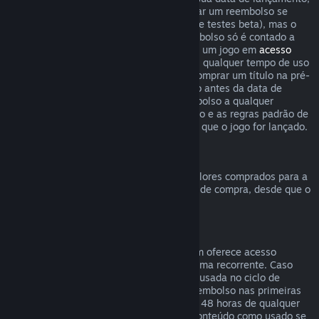
o limite de duas horas de uso para solicitar um reembolso se
aplica imediatamente (exceto em casos de testes beta), mas o
período de 14 dias para solicitar um reembolso só é contado a
partir da data de lançamento. Ao comprar um jogo em
acesso
antecipado
ou
acesso de pré-lançamento
, qualquer tempo de uso
contará para o limite de duas horas. Ao comprar um título na pré-
venda no Steam que não possa ser jogado antes da data de
lançamento, você pode solicitar um reembolso a qualquer
momento antes do lançamento deste título e as regras padrão de
reembolso se aplicam a partir da data em que o jogo for lançado.
Reembolsos da Carteira Steam
Você pode solicitar um reembolso para valores comprados para a
Carteira Steam dentro de 14 dias da data de compra, desde que o
crédito adicionado não tenha sido usado.
Assinaturas renováveis
Para alguns conteúdos e serviços, o Steam oferece acesso
periódico (mensal, anual etc.) pago de forma recorrente. Caso
uma assinatura renovável não tenha sido usada no ciclo de
cobrança atual, você pode solicitar um reembolso nas primeiras
48 horas após a compra inicial ou em até 48 horas de qualquer
renovação automática. Consideramos o conteúdo como usado se