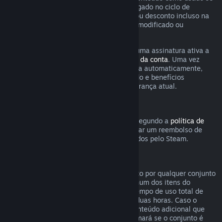
qualquer jogo incluso na assinatura foi jogado no ciclo de
cobrança atual ou se qualquer benefício ou desconto incluso na
assinatura tenha sido usado, consumido, modificado ou
transferido.
Esteja ciente de que você pode cancelar uma assinatura ativa a
qualquer momento na página de
detalhes da conta
. Uma vez
cancelada, a assinatura não será renovada automaticamente,
mas você ainda poderá acessar o conteúdo e benefícios
associados a ela até o fim do ciclo de cobrança atual.
Hardware Steam
Dentro do período e processo aplicáveis segundo a
política de
reembolso de hardware
, você pode solicitar um reembolso de
hardwares e acessórios do Steam adquiridos pelo Steam.
Reembolsos para conjuntos
Você pode receber um reembolso completo por qualquer conjunto
comprado na Loja Steam, desde que nenhum dos itens do
conjunto tenha sido transferido e que o tempo de uso total de
todos os itens do conjunto não passe de duas horas. Caso o
conjunto contenha um item de jogo ou conteúdo adicional que
não seja reembolsável, o Steam lhe informará se o conjunto é