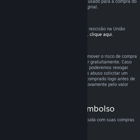
destinatário solicite o reembolso. O valor usado para a compra do
presente será devolvido ao comprador original.
União Europeia: Direito de rescisão
Para uma explicação de como o direito de rescisão na União
Europeia funciona para clientes do Steam,
clique aqui
.
Abuso
O sistema de reembolsos foi feito para remover o risco de compra
no Steam — não como uma forma de jogar gratuitamente. Caso
aparente estar abusando dos reembolsos, poderemos revogar
nossa oferta para você. Não consideramos abuso solicitar um
reembolso para um título que tenha sido comprado logo antes de
uma promoção e em seguida comprá-lo novamente pelo valor
promocional.
Como solicitar um reembolso
Você pode solicitar reembolsos ou mais ajuda com suas compras
no Steam em
help.steampowered.com
.