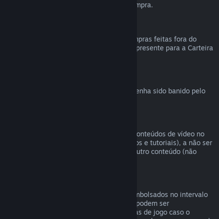
reembolsável durante a finalização da compra.
Compras feitas fora do Steam
Não podemos emitir reembolsos para compras feitas fora do
Steam (como códigos de produto e vales-presente para a Carteira
Steam).
Banimentos VAC
O direito de reembolso é revogado caso tenha sido banido pelo
VAC (Sistema Valve Antitrapaça).
Conteúdo de vídeo
Não podemos oferecer reembolsos para conteúdos de vídeo no
Steam (ex.: filmes, curtas, séries, episódios e tutoriais), a não ser
que o vídeo esteja em um conjunto com outro conteúdo (não
vídeo) reembolsável.
Reembolsos para presentes
Presentes não resgatados podem ser reembolsados no intervalo
padrão de 14 dias. Presentes resgatados podem ser
reembolsados em 14 dias/antes de 2 horas de jogo caso o