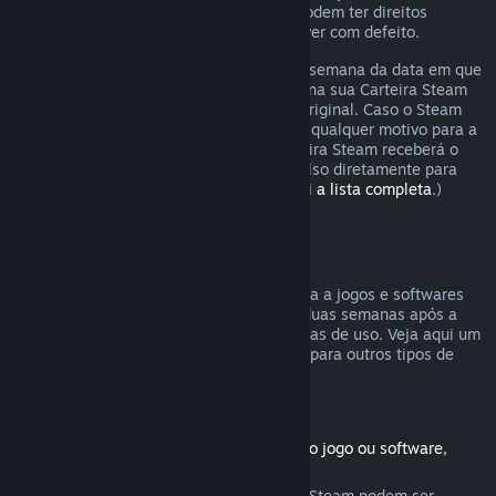
Os consumidores em certas jurisdições podem ter direitos
adicionais a um reembolso se o jogo estiver com defeito.
O reembolso será emitido dentro de uma semana da data em que
foi aprovado. Você receberá o reembolso na sua Carteira Steam
ou diretamente na forma de pagamento original. Caso o Steam
não seja capaz de emitir o reembolso por qualquer motivo para a
forma original de pagamento, a sua Carteira Steam receberá o
valor total. (Não é possível emitir reembolso diretamente para
certas formas de pagamento.
Confira aqui a lista completa
.)
Reembolsos válidos
A oferta de reembolsos no Steam se aplica a jogos e softwares
comprados na Loja Steam nas primeiras duas semanas após a
data da compra e com menos de duas horas de uso. Veja aqui um
resumo de como reembolsos funcionarão para outros tipos de
compras.
Reembolsos para conteúdo adicional
(Produtos da Loja Steam usados com outro jogo ou software,
"DLC")
Conteúdos adicionais comprados na Loja Steam podem ser