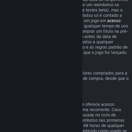
o limite de duas horas de uso para solicitar um reembolso se
aplica imediatamente (exceto em casos de testes beta), mas o
período de 14 dias para solicitar um reembolso só é contado a
partir da data de lançamento. Ao comprar um jogo em
acesso
antecipado
ou
acesso de pré-lançamento
, qualquer tempo de uso
contará para o limite de duas horas. Ao comprar um título na pré-
venda no Steam que não possa ser jogado antes da data de
lançamento, você pode solicitar um reembolso a qualquer
momento antes do lançamento deste título e as regras padrão de
reembolso se aplicam a partir da data em que o jogo for lançado.
Reembolsos da Carteira Steam
Você pode solicitar um reembolso para valores comprados para a
Carteira Steam dentro de 14 dias da data de compra, desde que o
crédito adicionado não tenha sido usado.
Assinaturas renováveis
Para alguns conteúdos e serviços, o Steam oferece acesso
periódico (mensal, anual etc.) pago de forma recorrente. Caso
uma assinatura renovável não tenha sido usada no ciclo de
cobrança atual, você pode solicitar um reembolso nas primeiras
48 horas após a compra inicial ou em até 48 horas de qualquer
renovação automática. Consideramos o conteúdo como usado se