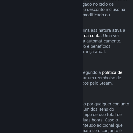
qualquer jogo incluso na assinatura foi jogado no ciclo de
cobrança atual ou se qualquer benefício ou desconto incluso na
assinatura tenha sido usado, consumido, modificado ou
transferido.
Esteja ciente de que você pode cancelar uma assinatura ativa a
qualquer momento na página de
detalhes da conta
. Uma vez
cancelada, a assinatura não será renovada automaticamente,
mas você ainda poderá acessar o conteúdo e benefícios
associados a ela até o fim do ciclo de cobrança atual.
Hardware Steam
Dentro do período e processo aplicáveis segundo a
política de
reembolso de hardware
, você pode solicitar um reembolso de
hardwares e acessórios do Steam adquiridos pelo Steam.
Reembolsos para conjuntos
Você pode receber um reembolso completo por qualquer conjunto
comprado na Loja Steam, desde que nenhum dos itens do
conjunto tenha sido transferido e que o tempo de uso total de
todos os itens do conjunto não passe de duas horas. Caso o
conjunto contenha um item de jogo ou conteúdo adicional que
não seja reembolsável, o Steam lhe informará se o conjunto é