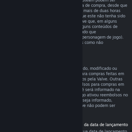
reembolsados em até catorze dias da data de compra, desde que
o produto base não tenha sido jogado por mais de duas horas
desde a data de compra do conteúdo, e que este não tenha sido
consumido, modificado ou trocado. Observe que, em alguns
casos, o Steam não poderá reembolsar alguns conteúdos de
outras empresas (por exemplo, um conteúdo que
irreversivelmente aumenta o nível de um personagem de jogo).
Estas exceções serão claramente exibidas como não
reembolsáveis na página da loja.
Reembolsos para compras em jogos
Desde que o item não tenha sido consumido, modificado ou
trocado, o Steam oferecerá reembolsos para compras feitas em
até 48 horas dentro de jogos desenvolvidos pela Valve. Outras
empresas terão a opção de ativar reembolsos para compras em
jogos dentro desses mesmos termos. Você será informado na
hora da compra se o desenvolvedor do jogo ativou reembolsos no
item que você está comprando. Caso não seja informado,
compras em títulos que não sejam da Valve não podem ser
reembolsadas.
Reembolsos para títulos comprados antes da data de lançamento
Ao comprar um título no Steam antes da sua data de lançamento,