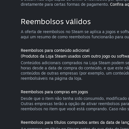
diretamente para certas formas de pagamento.
Confira aq
Reembolsos válidos
A oferta de reembolsos no Steam se aplica a jogos e so
aqui um resumo de como reembolsos funcionarão para out
Reembolsos para conteúdo adicional
(Produtos da Loja Steam usados com outro jogo ou softwa
Conteúdos adicionais comprados na Loja Steam podem ser
horas desde a data de compra do conteúdo, e que este n
conteúdos de outras empresas (por exemplo, um conteúdo
reembolsáveis na página da loja.
Reembolsos para compras em jogos
Desde que o item não tenha sido consumido, modificado o
Outras empresas terão a opção de ativar reembolsos par
reembolsos no item que você está comprando. Caso não s
Reembolsos para títulos comprados antes da data de la
Ao comprar um título no Steam antes da sua data de lança