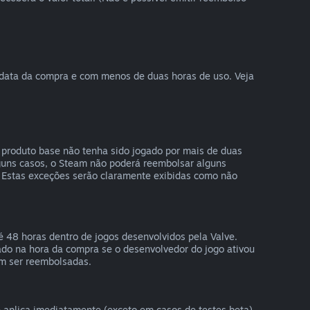
 data da compra e com menos de duas horas de uso. Veja
produto base não tenha sido jogado por mais de duas
guns casos, o Steam não poderá reembolsar alguns
 Estas exceções serão claramente exibidas como não
 48 horas dentro de jogos desenvolvidos pela Valve.
do na hora da compra se o desenvolvedor do jogo ativou
em ser reembolsadas.
e aplica imediatamente (exceto em casos de testes beta),