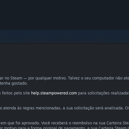
rar no Steam — por qualquer motivo. Talvez o seu computador não at
 tenha gostado.
 feitos pelo site
help.steampowered.com
para solicitações realizada
atenda às regras mencionadas, a sua solicitação será analisada. Os
em que foi aprovado. Você receberá o reembolso na sua Carteira St
r motivo para a forma original de pagamento, a sua Carteira Steam re