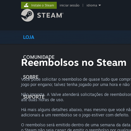
Instale o Steam
iniciar sessão
|
idioma
LOJA
COMUNIDADE
Reembolsos no Steam
SOBRE
Você pode solicitar o reembolso de quase tudo que comp
jogo por engano; talvez tenha jogado por uma hora e não
Não importa. A Valve atenderá solicitações de reembolsos
SUPORTE
até duas horas de uso.
Há mais alguns detalhes abaixo, mas mesmo que você não 
adicionais a um reembolso se o jogo estiver com defeito.
O reembolso será emitido dentro de uma semana da data 
o Steam não seja capaz de emitir o reembolso por qualque