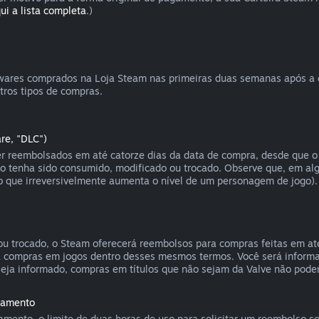
ui a lista completa
.)
ftwares comprados na Loja Steam nas primeiras duas semanas após a
ros tipos de compras.
re, "DLC")
 reembolsados em até catorze dias da data de compra, desde que o 
ão tenha sido consumido, modificado ou trocado. Observe que, em al
 que irreversivelmente aumenta o nível de um personagem de jogo).
u trocado, o Steam oferecerá reembolsos para compras feitas em até
a compras em jogos dentro desses mesmos termos. Você será informa
eja informado, compras em títulos que não sejam da Valve não pod
nçamento
mento, o limite de duas horas de uso para solicitar um reembolso s