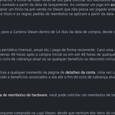
 é contado a partir da data de lançamento. Ao comprar um jogo em
ac
mprar um título na pré-venda no Steam que não possa ser jogado ante
título e as regras padrão de reembolso se aplicam a partir da data 
 para a Carteira Steam dentro de 14 dias da data de compra, desde q
 periódico (mensal, anual etc.) pago de forma recorrente. Caso uma 
imeiras 48 horas após a compra inicial ou em até 48 horas de qual
no ciclo de cobrança atual ou se qualquer benefício ou desconto incl
 ativa a qualquer momento na página de
detalhes da conta
. Uma vez c
o e benefícios associados a ela até o fim do ciclo de cobrança atua
ca de reembolso de hardware
, você pode solicitar um reembolso de h
onjunto comprado na Loja Steam, desde que nenhum dos itens do conj