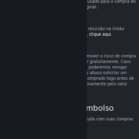
destinatário solicite o reembolso. O valor usado para a compra do
presente será devolvido ao comprador original.
União Europeia: Direito de rescisão
Para uma explicação de como o direito de rescisão na União
Europeia funciona para clientes do Steam,
clique aqui
.
Abuso
O sistema de reembolsos foi feito para remover o risco de compra
no Steam — não como uma forma de jogar gratuitamente. Caso
aparente estar abusando dos reembolsos, poderemos revogar
nossa oferta para você. Não consideramos abuso solicitar um
reembolso para um título que tenha sido comprado logo antes de
uma promoção e em seguida comprá-lo novamente pelo valor
promocional.
Como solicitar um reembolso
Você pode solicitar reembolsos ou mais ajuda com suas compras
no Steam em
help.steampowered.com
.