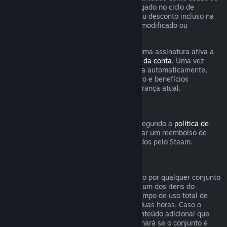
qualquer jogo incluso na assinatura foi jogado no ciclo de
cobrança atual ou se qualquer benefício ou desconto incluso na
assinatura tenha sido usado, consumido, modificado ou
transferido.
Esteja ciente de que você pode cancelar uma assinatura ativa a
qualquer momento na página de
detalhes da conta
. Uma vez
cancelada, a assinatura não será renovada automaticamente,
mas você ainda poderá acessar o conteúdo e benefícios
associados a ela até o fim do ciclo de cobrança atual.
Hardware Steam
Dentro do período e processo aplicáveis segundo a
política de
reembolso de hardware
, você pode solicitar um reembolso de
hardwares e acessórios do Steam adquiridos pelo Steam.
Reembolsos para conjuntos
Você pode receber um reembolso completo por qualquer conjunto
comprado na Loja Steam, desde que nenhum dos itens do
conjunto tenha sido transferido e que o tempo de uso total de
todos os itens do conjunto não passe de duas horas. Caso o
conjunto contenha um item de jogo ou conteúdo adicional que
não seja reembolsável, o Steam lhe informará se o conjunto é