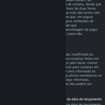
reembolsados em até catorze dias da data de compra, desde que
o produto base não tenha sido jogado por mais de duas horas
desde a data de compra do conteúdo, e que este não tenha sido
consumido, modificado ou trocado. Observe que, em alguns
casos, o Steam não poderá reembolsar alguns conteúdos de
outras empresas (por exemplo, um conteúdo que
irreversivelmente aumenta o nível de um personagem de jogo).
Estas exceções serão claramente exibidas como não
reembolsáveis na página da loja.
Reembolsos para compras em jogos
Desde que o item não tenha sido consumido, modificado ou
trocado, o Steam oferecerá reembolsos para compras feitas em
até 48 horas dentro de jogos desenvolvidos pela Valve. Outras
empresas terão a opção de ativar reembolsos para compras em
jogos dentro desses mesmos termos. Você será informado na
hora da compra se o desenvolvedor do jogo ativou reembolsos no
item que você está comprando. Caso não seja informado,
compras em títulos que não sejam da Valve não podem ser
reembolsadas.
Reembolsos para títulos comprados antes da data de lançamento
Ao comprar um título no Steam antes da sua data de lançamento,