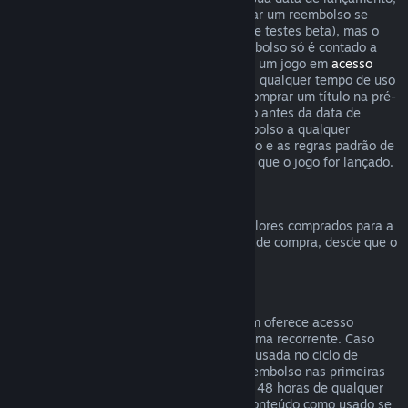
o limite de duas horas de uso para solicitar um reembolso se
aplica imediatamente (exceto em casos de testes beta), mas o
período de 14 dias para solicitar um reembolso só é contado a
partir da data de lançamento. Ao comprar um jogo em
acesso
antecipado
ou
acesso de pré-lançamento
, qualquer tempo de uso
contará para o limite de duas horas. Ao comprar um título na pré-
venda no Steam que não possa ser jogado antes da data de
lançamento, você pode solicitar um reembolso a qualquer
momento antes do lançamento deste título e as regras padrão de
reembolso se aplicam a partir da data em que o jogo for lançado.
Reembolsos da Carteira Steam
Você pode solicitar um reembolso para valores comprados para a
Carteira Steam dentro de 14 dias da data de compra, desde que o
crédito adicionado não tenha sido usado.
Assinaturas renováveis
Para alguns conteúdos e serviços, o Steam oferece acesso
periódico (mensal, anual etc.) pago de forma recorrente. Caso
uma assinatura renovável não tenha sido usada no ciclo de
cobrança atual, você pode solicitar um reembolso nas primeiras
48 horas após a compra inicial ou em até 48 horas de qualquer
renovação automática. Consideramos o conteúdo como usado se