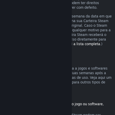
Os consumidores em certas jurisdições podem ter direitos
adicionais a um reembolso se o jogo estiver com defeito.
O reembolso será emitido dentro de uma semana da data em que
foi aprovado. Você receberá o reembolso na sua Carteira Steam
ou diretamente na forma de pagamento original. Caso o Steam
não seja capaz de emitir o reembolso por qualquer motivo para a
forma original de pagamento, a sua Carteira Steam receberá o
valor total. (Não é possível emitir reembolso diretamente para
certas formas de pagamento.
Confira aqui a lista completa
.)
Reembolsos válidos
A oferta de reembolsos no Steam se aplica a jogos e softwares
comprados na Loja Steam nas primeiras duas semanas após a
data da compra e com menos de duas horas de uso. Veja aqui um
resumo de como reembolsos funcionarão para outros tipos de
compras.
Reembolsos para conteúdo adicional
(Produtos da Loja Steam usados com outro jogo ou software,
"DLC")
Conteúdos adicionais comprados na Loja Steam podem ser