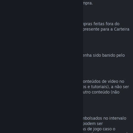
reembolsável durante a finalização da compra.
Compras feitas fora do Steam
Não podemos emitir reembolsos para compras feitas fora do
Steam (como códigos de produto e vales-presente para a Carteira
Steam).
Banimentos VAC
O direito de reembolso é revogado caso tenha sido banido pelo
VAC (Sistema Valve Antitrapaça).
Conteúdo de vídeo
Não podemos oferecer reembolsos para conteúdos de vídeo no
Steam (ex.: filmes, curtas, séries, episódios e tutoriais), a não ser
que o vídeo esteja em um conjunto com outro conteúdo (não
vídeo) reembolsável.
Reembolsos para presentes
Presentes não resgatados podem ser reembolsados no intervalo
padrão de 14 dias. Presentes resgatados podem ser
reembolsados em 14 dias/antes de 2 horas de jogo caso o