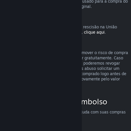
destinatário solicite o reembolso. O valor usado para a compra do
presente será devolvido ao comprador original.
União Europeia: Direito de rescisão
Para uma explicação de como o direito de rescisão na União
Europeia funciona para clientes do Steam,
clique aqui
.
Abuso
O sistema de reembolsos foi feito para remover o risco de compra
no Steam — não como uma forma de jogar gratuitamente. Caso
aparente estar abusando dos reembolsos, poderemos revogar
nossa oferta para você. Não consideramos abuso solicitar um
reembolso para um título que tenha sido comprado logo antes de
uma promoção e em seguida comprá-lo novamente pelo valor
promocional.
Como solicitar um reembolso
Você pode solicitar reembolsos ou mais ajuda com suas compras
no Steam em
help.steampowered.com
.