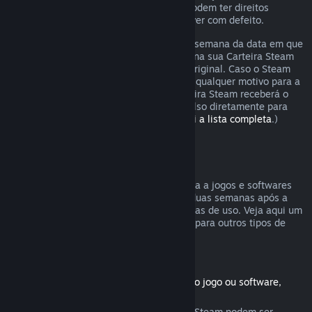
Os consumidores em certas jurisdições podem ter direitos
adicionais a um reembolso se o jogo estiver com defeito.
O reembolso será emitido dentro de uma semana da data em que
foi aprovado. Você receberá o reembolso na sua Carteira Steam
ou diretamente na forma de pagamento original. Caso o Steam
não seja capaz de emitir o reembolso por qualquer motivo para a
forma original de pagamento, a sua Carteira Steam receberá o
valor total. (Não é possível emitir reembolso diretamente para
certas formas de pagamento.
Confira aqui a lista completa
.)
Reembolsos válidos
A oferta de reembolsos no Steam se aplica a jogos e softwares
comprados na Loja Steam nas primeiras duas semanas após a
data da compra e com menos de duas horas de uso. Veja aqui um
resumo de como reembolsos funcionarão para outros tipos de
compras.
Reembolsos para conteúdo adicional
(Produtos da Loja Steam usados com outro jogo ou software,
"DLC")
Conteúdos adicionais comprados na Loja Steam podem ser