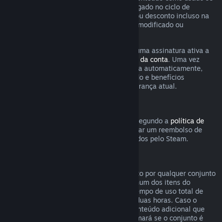
qualquer jogo incluso na assinatura foi jogado no ciclo de
cobrança atual ou se qualquer benefício ou desconto incluso na
assinatura tenha sido usado, consumido, modificado ou
transferido.
Esteja ciente de que você pode cancelar uma assinatura ativa a
qualquer momento na página de
detalhes da conta
. Uma vez
cancelada, a assinatura não será renovada automaticamente,
mas você ainda poderá acessar o conteúdo e benefícios
associados a ela até o fim do ciclo de cobrança atual.
Hardware Steam
Dentro do período e processo aplicáveis segundo a
política de
reembolso de hardware
, você pode solicitar um reembolso de
hardwares e acessórios do Steam adquiridos pelo Steam.
Reembolsos para conjuntos
Você pode receber um reembolso completo por qualquer conjunto
comprado na Loja Steam, desde que nenhum dos itens do
conjunto tenha sido transferido e que o tempo de uso total de
todos os itens do conjunto não passe de duas horas. Caso o
conjunto contenha um item de jogo ou conteúdo adicional que
não seja reembolsável, o Steam lhe informará se o conjunto é