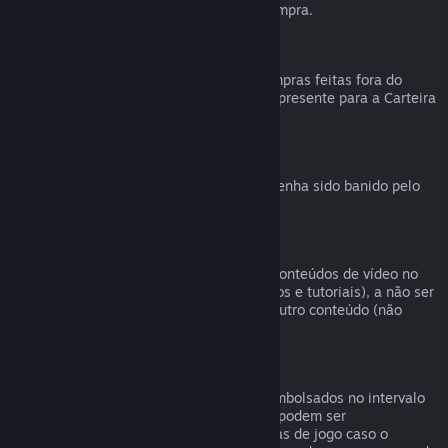
reembolsável durante a finalização da compra.
Compras feitas fora do Steam
Não podemos emitir reembolsos para compras feitas fora do
Steam (como códigos de produto e vales-presente para a Carteira
Steam).
Banimentos VAC
O direito de reembolso é revogado caso tenha sido banido pelo
VAC (Sistema Valve Antitrapaça).
Conteúdo de vídeo
Não podemos oferecer reembolsos para conteúdos de vídeo no
Steam (ex.: filmes, curtas, séries, episódios e tutoriais), a não ser
que o vídeo esteja em um conjunto com outro conteúdo (não
vídeo) reembolsável.
Reembolsos para presentes
Presentes não resgatados podem ser reembolsados no intervalo
padrão de 14 dias. Presentes resgatados podem ser
reembolsados em 14 dias/antes de 2 horas de jogo caso o