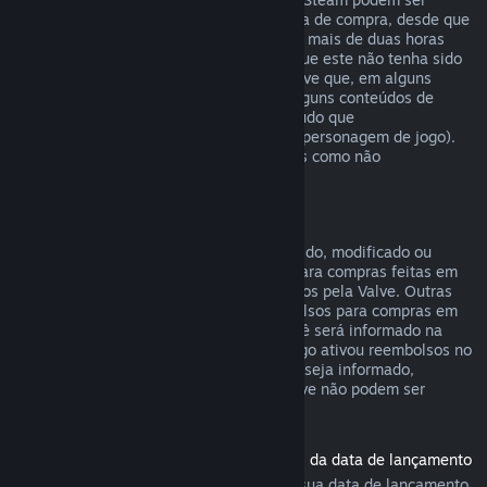
reembolsados em até catorze dias da data de compra, desde que
o produto base não tenha sido jogado por mais de duas horas
desde a data de compra do conteúdo, e que este não tenha sido
consumido, modificado ou trocado. Observe que, em alguns
casos, o Steam não poderá reembolsar alguns conteúdos de
outras empresas (por exemplo, um conteúdo que
irreversivelmente aumenta o nível de um personagem de jogo).
Estas exceções serão claramente exibidas como não
reembolsáveis na página da loja.
Reembolsos para compras em jogos
Desde que o item não tenha sido consumido, modificado ou
trocado, o Steam oferecerá reembolsos para compras feitas em
até 48 horas dentro de jogos desenvolvidos pela Valve. Outras
empresas terão a opção de ativar reembolsos para compras em
jogos dentro desses mesmos termos. Você será informado na
hora da compra se o desenvolvedor do jogo ativou reembolsos no
item que você está comprando. Caso não seja informado,
compras em títulos que não sejam da Valve não podem ser
reembolsadas.
Reembolsos para títulos comprados antes da data de lançamento
Ao comprar um título no Steam antes da sua data de lançamento,