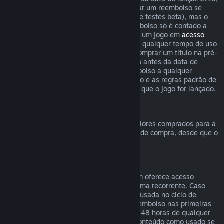
o limite de duas horas de uso para solicitar um reembolso se
aplica imediatamente (exceto em casos de testes beta), mas o
período de 14 dias para solicitar um reembolso só é contado a
partir da data de lançamento. Ao comprar um jogo em
acesso
antecipado
ou
acesso de pré-lançamento
, qualquer tempo de uso
contará para o limite de duas horas. Ao comprar um título na pré-
venda no Steam que não possa ser jogado antes da data de
lançamento, você pode solicitar um reembolso a qualquer
momento antes do lançamento deste título e as regras padrão de
reembolso se aplicam a partir da data em que o jogo for lançado.
Reembolsos da Carteira Steam
Você pode solicitar um reembolso para valores comprados para a
Carteira Steam dentro de 14 dias da data de compra, desde que o
crédito adicionado não tenha sido usado.
Assinaturas renováveis
Para alguns conteúdos e serviços, o Steam oferece acesso
periódico (mensal, anual etc.) pago de forma recorrente. Caso
uma assinatura renovável não tenha sido usada no ciclo de
cobrança atual, você pode solicitar um reembolso nas primeiras
48 horas após a compra inicial ou em até 48 horas de qualquer
renovação automática. Consideramos o conteúdo como usado se