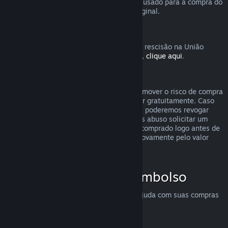
destinatário solicite o reembolso. O valor usado para a compra do
presente será devolvido ao comprador original.
União Europeia: Direito de rescisão
Para uma explicação de como o direito de rescisão na União
Europeia funciona para clientes do Steam,
clique aqui
.
Abuso
O sistema de reembolsos foi feito para remover o risco de compra
no Steam — não como uma forma de jogar gratuitamente. Caso
aparente estar abusando dos reembolsos, poderemos revogar
nossa oferta para você. Não consideramos abuso solicitar um
reembolso para um título que tenha sido comprado logo antes de
uma promoção e em seguida comprá-lo novamente pelo valor
promocional.
Como solicitar um reembolso
Você pode solicitar reembolsos ou mais ajuda com suas compras
no Steam em
help.steampowered.com
.