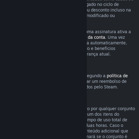
qualquer jogo incluso na assinatura foi jogado no ciclo de
cobrança atual ou se qualquer benefício ou desconto incluso na
assinatura tenha sido usado, consumido, modificado ou
transferido.
Esteja ciente de que você pode cancelar uma assinatura ativa a
qualquer momento na página de
detalhes da conta
. Uma vez
cancelada, a assinatura não será renovada automaticamente,
mas você ainda poderá acessar o conteúdo e benefícios
associados a ela até o fim do ciclo de cobrança atual.
Hardware Steam
Dentro do período e processo aplicáveis segundo a
política de
reembolso de hardware
, você pode solicitar um reembolso de
hardwares e acessórios do Steam adquiridos pelo Steam.
Reembolsos para conjuntos
Você pode receber um reembolso completo por qualquer conjunto
comprado na Loja Steam, desde que nenhum dos itens do
conjunto tenha sido transferido e que o tempo de uso total de
todos os itens do conjunto não passe de duas horas. Caso o
conjunto contenha um item de jogo ou conteúdo adicional que
não seja reembolsável, o Steam lhe informará se o conjunto é