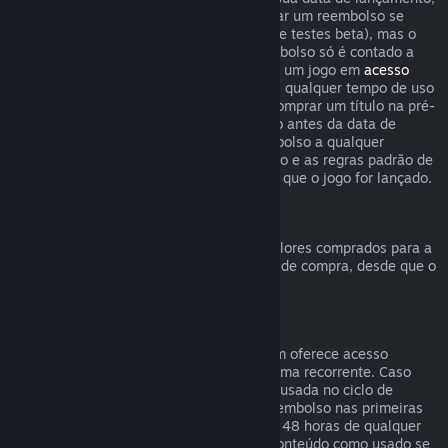
o limite de duas horas de uso para solicitar um reembolso se
aplica imediatamente (exceto em casos de testes beta), mas o
período de 14 dias para solicitar um reembolso só é contado a
partir da data de lançamento. Ao comprar um jogo em
acesso
antecipado
ou
acesso de pré-lançamento
, qualquer tempo de uso
contará para o limite de duas horas. Ao comprar um título na pré-
venda no Steam que não possa ser jogado antes da data de
lançamento, você pode solicitar um reembolso a qualquer
momento antes do lançamento deste título e as regras padrão de
reembolso se aplicam a partir da data em que o jogo for lançado.
Reembolsos da Carteira Steam
Você pode solicitar um reembolso para valores comprados para a
Carteira Steam dentro de 14 dias da data de compra, desde que o
crédito adicionado não tenha sido usado.
Assinaturas renováveis
Para alguns conteúdos e serviços, o Steam oferece acesso
periódico (mensal, anual etc.) pago de forma recorrente. Caso
uma assinatura renovável não tenha sido usada no ciclo de
cobrança atual, você pode solicitar um reembolso nas primeiras
48 horas após a compra inicial ou em até 48 horas de qualquer
renovação automática. Consideramos o conteúdo como usado se