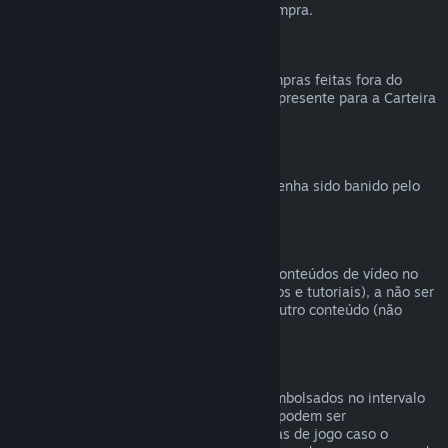
reembolsável durante a finalização da compra.
Compras feitas fora do Steam
Não podemos emitir reembolsos para compras feitas fora do
Steam (como códigos de produto e vales-presente para a Carteira
Steam).
Banimentos VAC
O direito de reembolso é revogado caso tenha sido banido pelo
VAC (Sistema Valve Antitrapaça).
Conteúdo de vídeo
Não podemos oferecer reembolsos para conteúdos de vídeo no
Steam (ex.: filmes, curtas, séries, episódios e tutoriais), a não ser
que o vídeo esteja em um conjunto com outro conteúdo (não
vídeo) reembolsável.
Reembolsos para presentes
Presentes não resgatados podem ser reembolsados no intervalo
padrão de 14 dias. Presentes resgatados podem ser
reembolsados em 14 dias/antes de 2 horas de jogo caso o