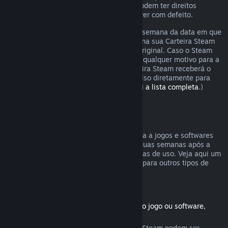
Os consumidores em certas jurisdições podem ter direitos
adicionais a um reembolso se o jogo estiver com defeito.
O reembolso será emitido dentro de uma semana da data em que
foi aprovado. Você receberá o reembolso na sua Carteira Steam
ou diretamente na forma de pagamento original. Caso o Steam
não seja capaz de emitir o reembolso por qualquer motivo para a
forma original de pagamento, a sua Carteira Steam receberá o
valor total. (Não é possível emitir reembolso diretamente para
certas formas de pagamento.
Confira aqui a lista completa
.)
Reembolsos válidos
A oferta de reembolsos no Steam se aplica a jogos e softwares
comprados na Loja Steam nas primeiras duas semanas após a
data da compra e com menos de duas horas de uso. Veja aqui um
resumo de como reembolsos funcionarão para outros tipos de
compras.
Reembolsos para conteúdo adicional
(Produtos da Loja Steam usados com outro jogo ou software,
"DLC")
Conteúdos adicionais comprados na Loja Steam podem ser