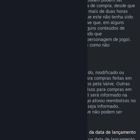
reembolsados em até catorze dias da data de compra, desde que
o produto base não tenha sido jogado por mais de duas horas
desde a data de compra do conteúdo, e que este não tenha sido
consumido, modificado ou trocado. Observe que, em alguns
casos, o Steam não poderá reembolsar alguns conteúdos de
outras empresas (por exemplo, um conteúdo que
irreversivelmente aumenta o nível de um personagem de jogo).
Estas exceções serão claramente exibidas como não
reembolsáveis na página da loja.
Reembolsos para compras em jogos
Desde que o item não tenha sido consumido, modificado ou
trocado, o Steam oferecerá reembolsos para compras feitas em
até 48 horas dentro de jogos desenvolvidos pela Valve. Outras
empresas terão a opção de ativar reembolsos para compras em
jogos dentro desses mesmos termos. Você será informado na
hora da compra se o desenvolvedor do jogo ativou reembolsos no
item que você está comprando. Caso não seja informado,
compras em títulos que não sejam da Valve não podem ser
reembolsadas.
Reembolsos para títulos comprados antes da data de lançamento
Ao comprar um título no Steam antes da sua data de lançamento,