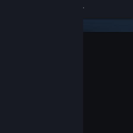
Giriş yap
Mağaza
Topluluk
Hakkında
Destek
Dili değiştir
Steam mobil uygulamasını yükle
Masaüstü internet sitesini görüntüle