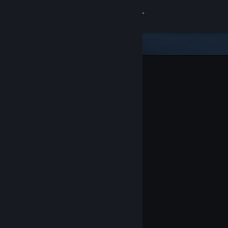
登入
商店
社群
關於
客服
變更語言
取得 Steam 行動應用程式
檢視電腦版網頁