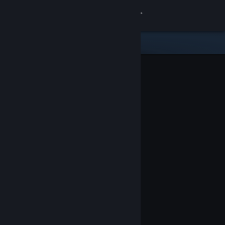
Iniciar sesión
Tienda
Comunidad
Acerca de
Soporte
Cambiar idioma
Descargar Steam Mobile
Ver versión clásica