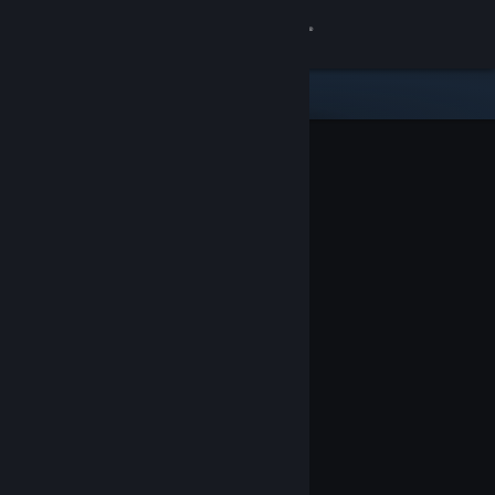
Войти
Магазин
Сообщество
Информация
Поддержка
Изменить язык
Скачать мобильное приложение Steam
Полная версия