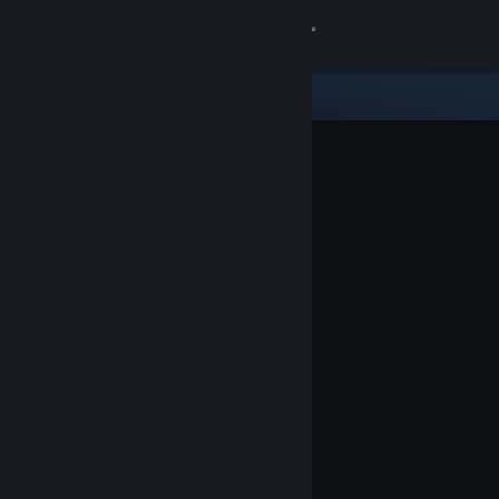
Zaloguj się
Sklep
Społeczność
Informacje
Wsparcie
Zmień język
Pobierz aplikację mobilną Steam
Wersja przeglądarkowa