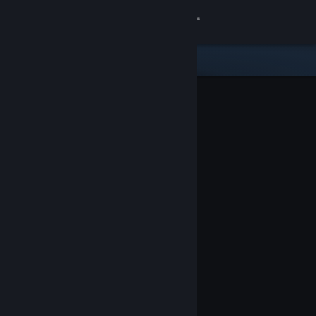
Accedi
Negozio
Comunità
Informazioni
Assistenza
Cambia la lingua
Ottieni l'app mobile di Steam
Visualizza il sito web per desktop