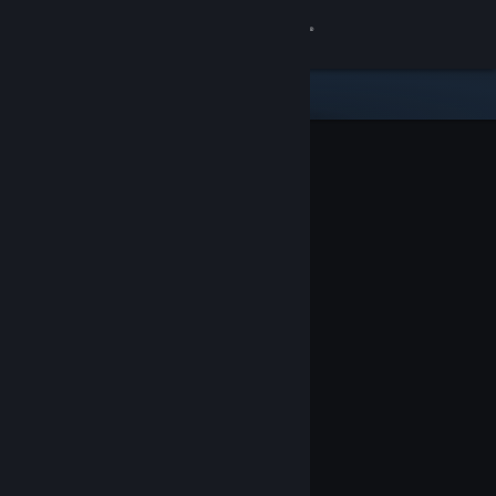
Σύνδεση
Κατάστημα
Κοινότητα
Σχετικά
Υποστήριξη
Αλλαγή γλώσσας
Αποκτήστε την εφαρμογή Steam για κινητές συσκευές
Προβολή ιστοσελίδας για υπολογιστές