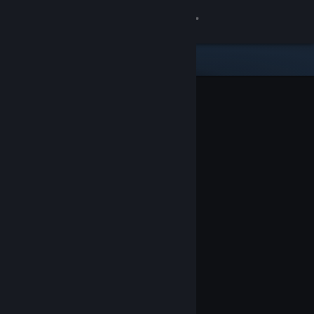
Anmelden
Shop
Community
Info
Support
Sprache ändern
Steam-Mobile-App herunterladen
Desktopversion anzeigen